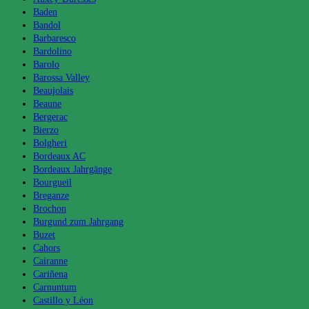
Baden
Bandol
Barbaresco
Bardolino
Barolo
Barossa Valley
Beaujolais
Beaune
Bergerac
Bierzo
Bolgheri
Bordeaux AC
Bordeaux Jahrgänge
Bourgueil
Breganze
Brochon
Burgund zum Jahrgang
Buzet
Cahors
Cairanne
Cariñena
Carnuntum
Castillo y Léon