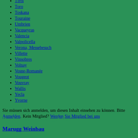
Tirol
Toro
Toskana
Touraine
Umbrien
Vacqueyras
Valencia
Valpolicella
Verona, Messebesuch
Villette
Vinsobres
Volnay
Vosne-Romanée
Vougeot
Vouvray
Wallis
Yecla
Yvorne
Sie müssen sich anmelden, um diesen Inhalt einsehen zu können. Bitte
Anmelden
. Kein Mitglied?
Werden Sie Mitglied bei uns
Das könnte dir auch gefallen
Marugg Weinbau