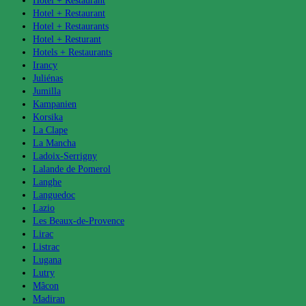
Hotel + Restaurant
Hotel + Restaurant
Hotel + Restaurants
Hotel + Resturant
Hotels + Restaurants
Irancy
Juliénas
Jumilla
Kampanien
Korsika
La Clape
La Mancha
Ladoix-Serrigny
Lalande de Pomerol
Langhe
Languedoc
Lazio
Les Beaux-de-Provence
Lirac
Listrac
Lugana
Lutry
Mâcon
Madiran