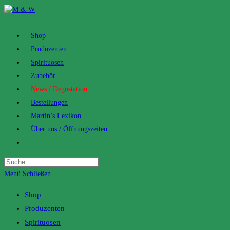
Zum
Inhalt
springen
Shop
Produzenten
Spirituosen
Zubehör
News / Degustation
Bestellungen
Martin’s Lexikon
Über uns / Öffnungszeiten
Toggle
website
search
Menü
Schließen
Shop
Produzenten
Spirituosen