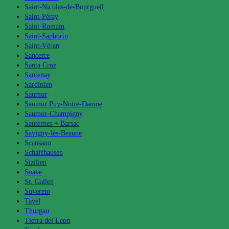
Saint-Nicolas-de-Bourgueil
Saint-Péray
Saint-Romain
Saint-Saphorin
Saint-Véran
Sancerre
Santa Cruz
Santenay
Sardinien
Saumur
Saumur Puy-Notre-Damoe
Saumur-Champigny
Sauternes + Barsac
Savigny-lès-Beaune
Scansano
Schaffhausen
Sizilien
Soave
St. Gallen
Suvereto
Tavel
Thurgau
Tierra del Leon