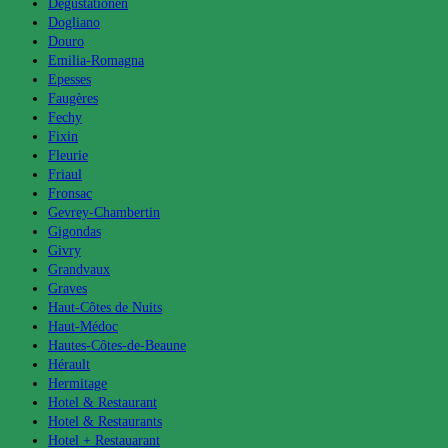
Degustationen
Dogliano
Douro
Emilia-Romagna
Epesses
Faugères
Fechy
Fixin
Fleurie
Friaul
Fronsac
Gevrey-Chambertin
Gigondas
Givry
Grandvaux
Graves
Haut-Côtes de Nuits
Haut-Médoc
Hautes-Côtes-de-Beaune
Hérault
Hermitage
Hotel & Restaurant
Hotel & Restaurants
Hotel + Restauarant