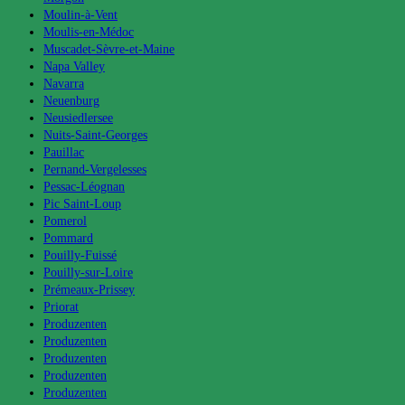
Moulin-à-Vent
Moulis-en-Médoc
Muscadet-Sèvre-et-Maine
Napa Valley
Navarra
Neuenburg
Neusiedlersee
Nuits-Saint-Georges
Pauillac
Pernand-Vergelesses
Pessac-Léognan
Pic Saint-Loup
Pomerol
Pommard
Pouilly-Fuissé
Pouilly-sur-Loire
Prémeaux-Prissey
Priorat
Produzenten
Produzenten
Produzenten
Produzenten
Produzenten