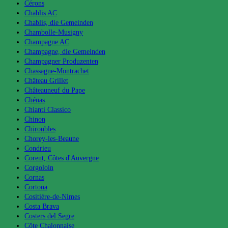
Cérons
Chablis AC
Chablis, die Gemeinden
Chambolle-Musigny
Champagne AC
Champagne, die Gemeinden
Champagner Produzenten
Chassagne-Montrachet
Château Grillet
Châteauneuf du Pape
Chénas
Chianti Classico
Chinon
Chiroubles
Chorey-les-Beaune
Condrieu
Corent, Côtes d'Auvergne
Corgoloin
Cornas
Cortona
Cositière-de-Nimes
Costa Brava
Costers del Segre
Côte Chalonnaise