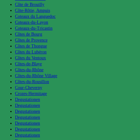
Côte de Brouilly
Côte-Rôtie, Ampuis
Coteaux du Languedoc
Coteaux-du-Layon
Coteaux-du-Tricastin
Côtes de Bourg
Côtes de Provence
Côtes de Thongue
Côtes du Lubéron
Côtes du Ventoux
Côtes-de-Blaye
Côtes-du-Rhône
Côtes-du-Rhône Village
Côtes-du-Rousillon
Cour-Cheverny
Crozes-Hermitage
Degustationen
Degustationen
Degustationen
Degustationen
Degustationen
Degustationen
Degustationen