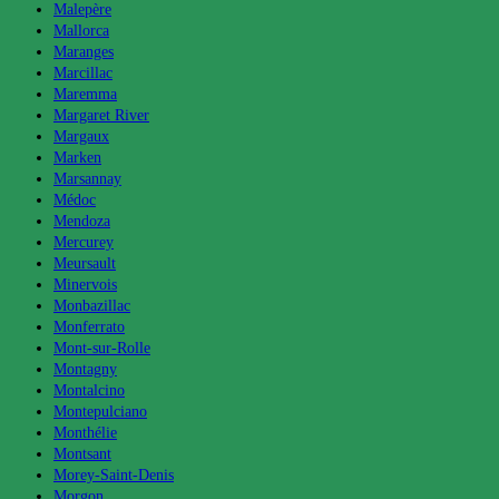
Malepère
Mallorca
Maranges
Marcillac
Maremma
Margaret River
Margaux
Marken
Marsannay
Médoc
Mendoza
Mercurey
Meursault
Minervois
Monbazillac
Monferrato
Mont-sur-Rolle
Montagny
Montalcino
Montepulciano
Monthélie
Montsant
Morey-Saint-Denis
Morgon