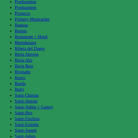
Produzenten
Produzenten
Prosecco
Puligny-Montrachet
Rasteau
Regnie
Restaurant + Hotel
Rheinhessen
Ribera del Duero
Rioja Alavesa
Rioja Alta
Rioja Baja
Rivesalte
Roero
Rueda
Rully
Saint Chinian
Saint-Amour
Saint-Aubin + Gamay
Saint-Bris
Saint-Emilion
Saint-Estèphe
Saint-Joseph
Saint-Julien