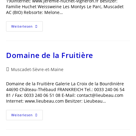
190Internet: www.jeremie-huchet-vigneron.fr Besitzer:
Familie Huchet Weissweine Les Montys Le Parc, Muscadet
AC (BIO) Rebsorte: Melone…
Domaine
Weiterlesen
La
Chauvinière,
Jérémie
Huchet
Domaine de la Fruitière
Beitrags-
Muscadet-Sèvre-et-Maine
Kategorie:
Domaine de la Fruitière Galerie La Croix de la Bourdinière
44690 Château-Thébaud FRANKREICH Tel.: 0033 240 06 54
81 / Fax: 0033 240 06 51 08 E-Mail: contact@lieubeau.com
Internet: www.lieubeau.com Besitzer: Lieubeau…
Domaine
Weiterlesen
De
La
Fruitière