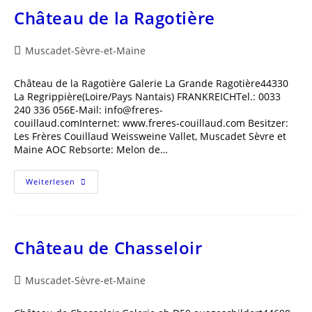
Château de la Ragotière
Beitrags-
Muscadet-Sèvre-et-Maine
Kategorie:
Château de la Ragotière Galerie La Grande Ragotière44330
La Regrippière(Loire/Pays Nantais) FRANKREICHTel.: 0033
240 336 056E-Mail: info@freres-
couillaud.comInternet: www.freres-couillaud.com Besitzer:
Les Frères Couillaud Weissweine Vallet, Muscadet Sèvre et
Maine AOC Rebsorte: Melon de…
Château
Weiterlesen
De
La
Ragotière
Château de Chasseloir
Beitrags-
Muscadet-Sèvre-et-Maine
Kategorie: