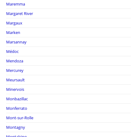
Maremma
Margaret River
Margaux
Marken
Marsannay
Médoc
Mendoza
Mercurey
Meursault
Minervois
Monbazillac
Monferrato
Mont-sur-Rolle
Montagny
Montalcino