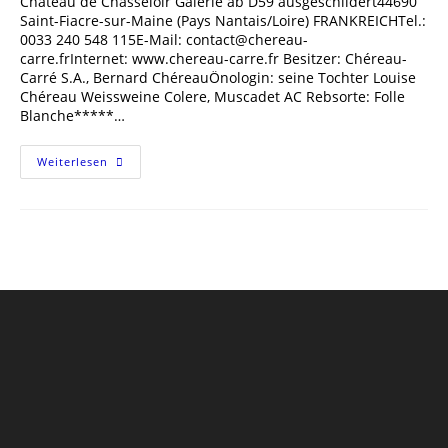
Château de Chasseloir Galerie ab D59 ausgeschildert44690
Saint-Fiacre-sur-Maine (Pays Nantais/Loire) FRANKREICHTel.:
0033 240 548 115E-Mail: contact@chereau-
carre.frInternet: www.chereau-carre.fr Besitzer: Chéreau-
Carré S.A., Bernard ChéreauÖnologin: seine Tochter Louise
Chéreau Weissweine Colere, Muscadet AC Rebsorte: Folle
Blanche*****…
Château
Weiterlesen
De
Chasseloir