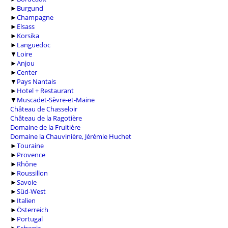
►
Burgund
►
Champagne
►
Elsass
►
Korsika
►
Languedoc
▼
Loire
►
Anjou
►
Center
▼
Pays Nantais
►
Hotel + Restaurant
▼
Muscadet-Sèvre-et-Maine
Château de Chasseloir
Château de la Ragotière
Domaine de la Fruitière
Domaine la Chauvinière, Jérémie Huchet
►
Touraine
►
Provence
►
Rhône
►
Roussillon
►
Savoie
►
Süd-West
►
Italien
►
Österreich
►
Portugal