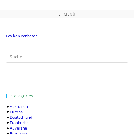
Zum
Inhalt
springen
MENÜ
Lexikon verlassen
Categories
►
Australien
▼
Europa
►
Deutschland
▼
Frankreich
►
Auvergne
►
Bordeaux