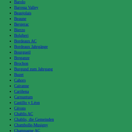
Barolo
Barossa Valley
Beaujolais
Beaune
Bergerac
Bierzo
Bolgheri
Bordeaux AC
Bordeaux Jahrgänge
Bourgueil
Breganze
Brochon
Burgund zum Jahrgang
Buzet
Cahors
Cairanne
Cariñena
Carnuntum
Castillo y Léon
Cérons
Chablis AC
Chablis, die Gemeinden
Chambolle-Musigny
Champagne AC