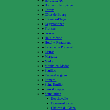
►
Bordeaux AC
►
Bordeaux Jahrgänge
►
Cérons
►
Côtes de Bourg
►
Côtes-de-Blaye
►
Degustationen
►
Fronsac
►
Graves
►
Haut-Médoc
►
Hotel + Restaurant
►
Lalande de Pomerol
►
Listrac
►
Margaux
►
Médoc
►
Moulis-en-Médoc
►
Pauillac
►
Pessac-Léognan
►
Pomerol
►
Saint-Emilion
►
Saint-Estèphe
▼
Saint-Julien
Beychevelle
Branaire-Ducru
Château du Glana