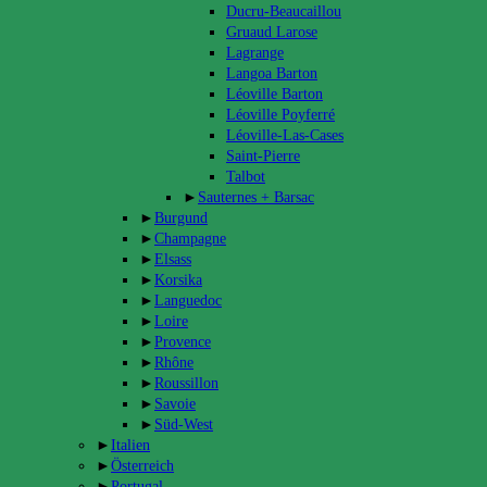
Ducru-Beaucaillou
Gruaud Larose
Lagrange
Langoa Barton
Léoville Barton
Léoville Poyferré
Léoville-Las-Cases
Saint-Pierre
Talbot
►
Sauternes + Barsac
►
Burgund
►
Champagne
►
Elsass
►
Korsika
►
Languedoc
►
Loire
►
Provence
►
Rhône
►
Roussillon
►
Savoie
►
Süd-West
►
Italien
►
Österreich
►
Portugal