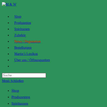
Zum
Inhalt
springen
Shop
Produzenten
Spirituosen
Zubehör
News / Degustation
Bestellungen
Martin’s Lexikon
Über uns / Öffnungszeiten
Toggle
website
search
Menü
Schließen
Shop
Produzenten
Spirituosen