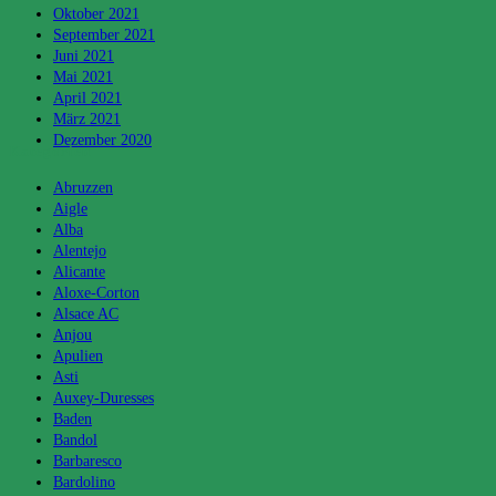
Oktober 2021
September 2021
Juni 2021
Mai 2021
April 2021
März 2021
Dezember 2020
Kategorien
Abruzzen
Aigle
Alba
Alentejo
Alicante
Aloxe-Corton
Alsace AC
Anjou
Apulien
Asti
Auxey-Duresses
Baden
Bandol
Barbaresco
Bardolino