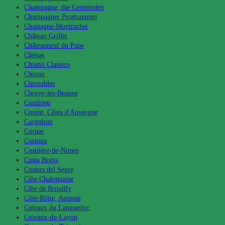
Champagne, die Gemeinden
Champagner Produzenten
Chassagne-Montrachet
Château Grillet
Châteauneuf du Pape
Chénas
Chianti Classico
Chinon
Chiroubles
Chorey-les-Beaune
Condrieu
Corent, Côtes d'Auvergne
Corgoloin
Cornas
Cortona
Cositière-de-Nimes
Costa Brava
Costers del Segre
Côte Chalonnaise
Côte de Brouilly
Côte-Rôtie, Ampuis
Coteaux du Languedoc
Coteaux-du-Layon