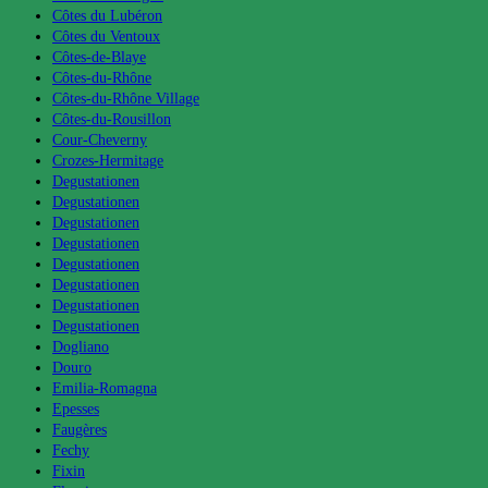
Côtes du Lubéron
Côtes du Ventoux
Côtes-de-Blaye
Côtes-du-Rhône
Côtes-du-Rhône Village
Côtes-du-Rousillon
Cour-Cheverny
Crozes-Hermitage
Degustationen
Degustationen
Degustationen
Degustationen
Degustationen
Degustationen
Degustationen
Degustationen
Dogliano
Douro
Emilia-Romagna
Epesses
Faugères
Fechy
Fixin