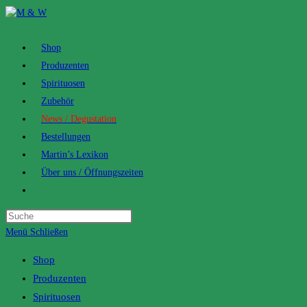
Zum
Inhalt
springen
Shop
Produzenten
Spirituosen
Zubehör
News / Degustation
Bestellungen
Martin’s Lexikon
Über uns / Öffnungszeiten
Toggle
website
search
Menü
Schließen
Shop
Produzenten
Spirituosen