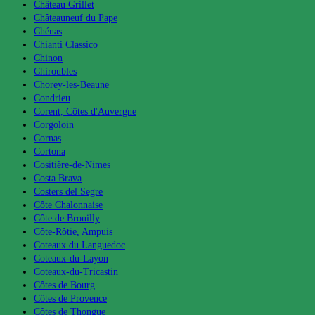
Château Grillet
Châteauneuf du Pape
Chénas
Chianti Classico
Chinon
Chiroubles
Chorey-les-Beaune
Condrieu
Corent, Côtes d'Auvergne
Corgoloin
Cornas
Cortona
Cositière-de-Nimes
Costa Brava
Costers del Segre
Côte Chalonnaise
Côte de Brouilly
Côte-Rôtie, Ampuis
Coteaux du Languedoc
Coteaux-du-Layon
Coteaux-du-Tricastin
Côtes de Bourg
Côtes de Provence
Côtes de Thongue