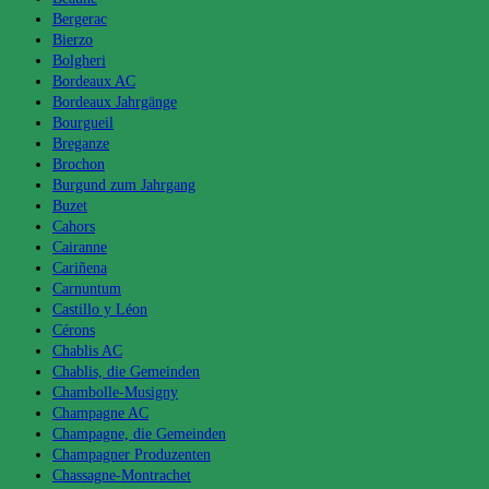
Bergerac
Bierzo
Bolgheri
Bordeaux AC
Bordeaux Jahrgänge
Bourgueil
Breganze
Brochon
Burgund zum Jahrgang
Buzet
Cahors
Cairanne
Cariñena
Carnuntum
Castillo y Léon
Cérons
Chablis AC
Chablis, die Gemeinden
Chambolle-Musigny
Champagne AC
Champagne, die Gemeinden
Champagner Produzenten
Chassagne-Montrachet