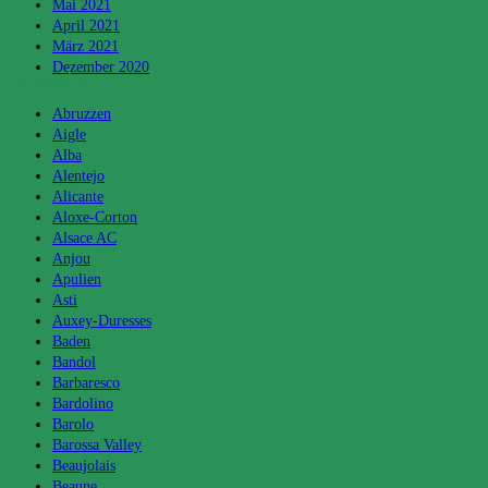
Mai 2021
April 2021
März 2021
Dezember 2020
Kategorien
Abruzzen
Aigle
Alba
Alentejo
Alicante
Aloxe-Corton
Alsace AC
Anjou
Apulien
Asti
Auxey-Duresses
Baden
Bandol
Barbaresco
Bardolino
Barolo
Barossa Valley
Beaujolais
Beaune