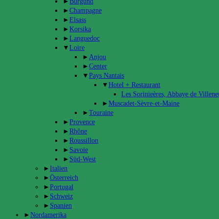
►
Burgund
►
Champagne
►
Elsass
►
Korsika
►
Languedoc
▼
Loire
►
Anjou
►
Center
▼
Pays Nantais
▼
Hotel + Restaurant
Les Sorinieères, Abbaye de Villen
►
Muscadet-Sèvre-et-Maine
►
Touraine
►
Provence
►
Rhône
►
Roussillon
►
Savoie
►
Süd-West
►
Italien
►
Österreich
►
Portugal
►
Schweiz
►
Spanien
►
Nordamerika