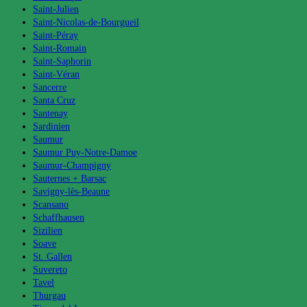
Saint-Julien
Saint-Nicolas-de-Bourgueil
Saint-Péray
Saint-Romain
Saint-Saphorin
Saint-Véran
Sancerre
Santa Cruz
Santenay
Sardinien
Saumur
Saumur Puy-Notre-Damoe
Saumur-Champigny
Sauternes + Barsac
Savigny-lès-Beaune
Scansano
Schaffhausen
Sizilien
Soave
St. Gallen
Suvereto
Tavel
Thurgau