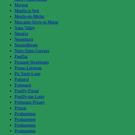
Morgon
Moulin-à-Vent
Moulis-en-Médoc
Muscadet-Sèvre-et-Maine
Napa Valley
Navarra
Neuenburg
Neusiedlersee
Nuits-Saint-Georges
Pauillac
Pernand-Vergelesses
Pessac-Léognan
Pic Saint-Loup
Pomerol
Pommard
Pouilly-Fuissé
Pouilly-sur-Loire
Prémeaux-Prissey
Priorat
Produzenten
Produzenten
Produzenten
Produzenten