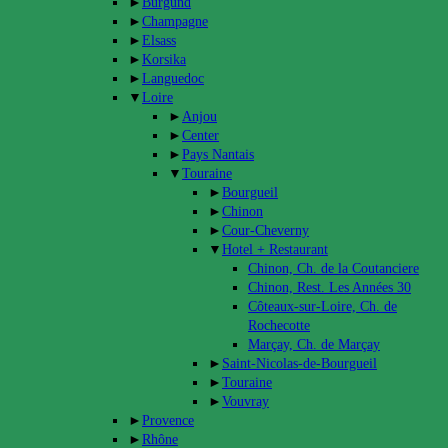
►
Burgund
►
Champagne
►
Elsass
►
Korsika
►
Languedoc
▼
Loire
►
Anjou
►
Center
►
Pays Nantais
▼
Touraine
►
Bourgueil
►
Chinon
►
Cour-Cheverny
▼
Hotel + Restaurant
Chinon, Ch. de la Coutanciere
Chinon, Rest. Les Années 30
Côteaux-sur-Loire, Ch. de
Rochecotte
Marçay, Ch. de Marçay
►
Saint-Nicolas-de-Bourgueil
►
Touraine
►
Vouvray
►
Provence
►
Rhône