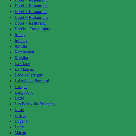
Hotel + Restaurant
Hotel + Restaurant
Hotel + Restaurant
Hotel + Restaurants
Hotel + Resturant
Hotels + Restaurants
Irancy
Juliénas
Jumilla
Kampanien
Korsika
La Clape
La Mancha
Ladoix-Serrigny
Lalande de Pomerol
Langhe
Languedoc
Lazio
Les Beaux-de-Provence
Lirac
Listrac
Lugana
Lutry
Mâcon