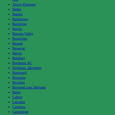
Auxey-Duresses
Baden
Bandol
Barbaresco
Bardolino
Barolo
Barossa Valley
Beaujolais
Beaune
Bergerac
Bierzo
Bolgheri
Bordeaux AC
Bordeaux Jahrgänge
Bourgueil
Breganze
Brochon
Burgund zum Jahrgang
Buzet
Cahors
Cairanne
Cariñena
Carnuntum