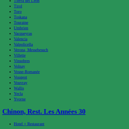
Tierra del Leon
Tirol
Toro
Toskana
Touraine
Umbrien
Vacqueyras
Valencia
Valpolicella
Verona, Messebesuch
Villette
Vinsobres
Volnay
Vosne-Romanée
Vougeot
Vouvray
Wallis
Yecla
Yvorne
Chinon, Rest. Les Années 30
Beitrags-
Hotel + Restaurant