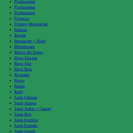
Produzenten
Produzenten
Produzenten
Prosecco
Puligny-Montrachet
Rasteau
Regnie
Restaurant + Hotel
Rheinhessen
Ribera del Duero
Rioja Alavesa
Rioja Alta
Rioja Baja
Rivesalte
Roero
Rueda
Rully
Saint Chinian
Saint-Amour
Saint-Aubin + Gamay
Saint-Bris
Saint-Emilion
Saint-Estèphe
Saint-Joseph