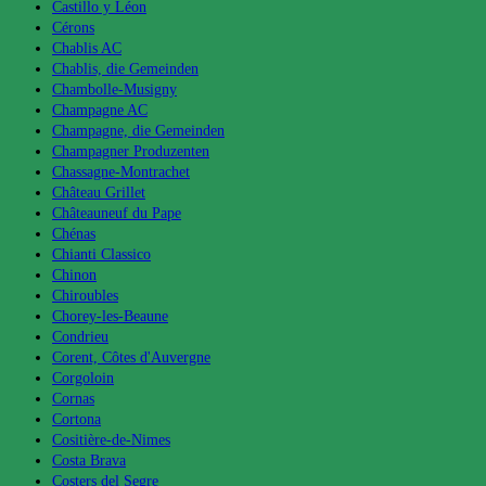
Castillo y Léon
Cérons
Chablis AC
Chablis, die Gemeinden
Chambolle-Musigny
Champagne AC
Champagne, die Gemeinden
Champagner Produzenten
Chassagne-Montrachet
Château Grillet
Châteauneuf du Pape
Chénas
Chianti Classico
Chinon
Chiroubles
Chorey-les-Beaune
Condrieu
Corent, Côtes d'Auvergne
Corgoloin
Cornas
Cortona
Cositière-de-Nimes
Costa Brava
Costers del Segre