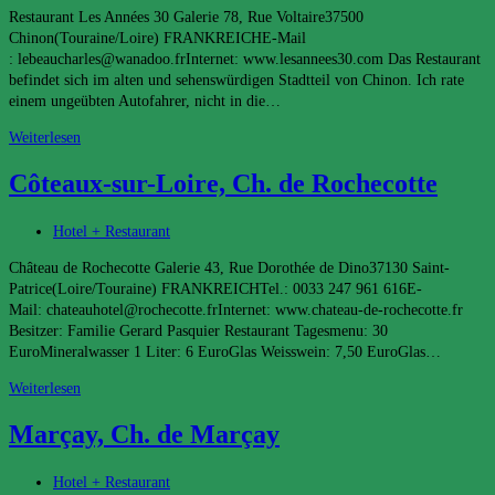
Kategorie:
Restaurant Les Années 30 Galerie 78, Rue Voltaire37500
Chinon(Touraine/Loire) FRANKREICHE-Mail
: lebeaucharles@wanadoo.frInternet: www.lesannees30.com Das Restaurant
befindet sich im alten und sehenswürdigen Stadtteil von Chinon. Ich rate
einem ungeübten Autofahrer, nicht in die…
Chinon,
Weiterlesen
Rest.
Côteaux-sur-Loire, Ch. de Rochecotte
Les
Années
30
Beitrags-
Hotel + Restaurant
Kategorie:
Château de Rochecotte Galerie 43, Rue Dorothée de Dino37130 Saint-
Patrice(Loire/Touraine) FRANKREICHTel.: 0033 247 961 616E-
Mail: chateauhotel@rochecotte.frInternet: www.chateau-de-rochecotte.fr
Besitzer: Familie Gerard Pasquier Restaurant Tagesmenu: 30
EuroMineralwasser 1 Liter: 6 EuroGlas Weisswein: 7,50 EuroGlas…
Côteaux-
Weiterlesen
sur-
Marçay, Ch. de Marçay
Loire,
Ch.
de
Beitrags-
Hotel + Restaurant
Rochecotte