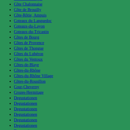
Côte Chalonnaise
Côte de Brouilly
Côte-Rôtie, Ampuis
Coteaux du Languedoc
Coteaux-du-Layon
Coteaux-du-Tricastin
Côtes de Bourg
Côtes de Provence
Côtes de Thongue
Côtes du Lubéron
Côtes du Ventoux
Côtes-de-Blaye
Côtes-du-Rhône
Côtes-du-Rhône Village
Côtes-du-Rousillon
Cour-Cheverny
Crozes-Hermitage
Degustationen
Degustationen
Degustationen
Degustationen
Degustationen
Degustationen