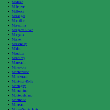
Madiran
Malepère
Mallorca
Maranges
Marcillac
Maremma
Margaret River
Margaux
Marken
Marsannay
Médoc
Mendoza
Mercurey
Meursault
Minervois
Monbazillac
Monferrato
Mont-sur-Rolle
Montagny
Montalcino
Montepulciano
Monthélie
Montsant
Morey-Saint-Denis