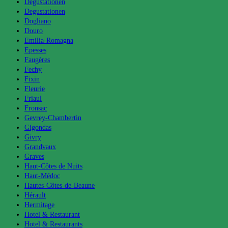
Degustationen
Degustationen
Dogliano
Douro
Emilia-Romagna
Epesses
Faugères
Fechy
Fixin
Fleurie
Friaul
Fronsac
Gevrey-Chambertin
Gigondas
Givry
Grandvaux
Graves
Haut-Côtes de Nuits
Haut-Médoc
Hautes-Côtes-de-Beaune
Hérault
Hermitage
Hotel & Restaurant
Hotel & Restaurants