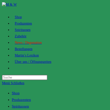
Zum
Inhalt
springen
Shop
Produzenten
Spirituosen
Zubehör
News / Degustation
Bestellungen
Martin’s Lexikon
Über uns / Öffnungszeiten
Toggle
website
search
Menü
Schließen
Shop
Produzenten
Spirituosen