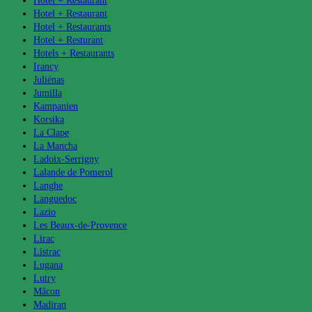
Hotel + Restaurant
Hotel + Restaurant
Hotel + Restaurants
Hotel + Resturant
Hotels + Restaurants
Irancy
Juliénas
Jumilla
Kampanien
Korsika
La Clape
La Mancha
Ladoix-Serrigny
Lalande de Pomerol
Langhe
Languedoc
Lazio
Les Beaux-de-Provence
Lirac
Listrac
Lugana
Lutry
Mâcon
Madiran