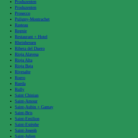
Produzenten
Produzenten
Prosecco
Puligny-Montrachet
Rasteau
Regnie
Restaurant + Hotel
Rheinhessen
Ribera del Duero
Rioja Alavesa
Rioja Alta
Rioja Baja
Rivesalte
Roero
Rueda
Rully
Saint Chinian
Saint-Amour
Saint-Aubin + Gamay
Saint-Bris
Saint-Emilion
Saint-Estèphe
Saint-Joseph
Saint-Julien