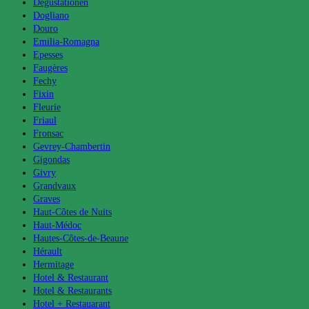
Degustationen
Dogliano
Douro
Emilia-Romagna
Epesses
Faugères
Fechy
Fixin
Fleurie
Friaul
Fronsac
Gevrey-Chambertin
Gigondas
Givry
Grandvaux
Graves
Haut-Côtes de Nuits
Haut-Médoc
Hautes-Côtes-de-Beaune
Hérault
Hermitage
Hotel & Restaurant
Hotel & Restaurants
Hotel + Restauarant