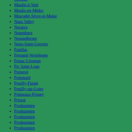
Moulin-à-Vent
Moulis-en-Médoc
Muscadet-Sèvre-et-Maine
Napa Valley
Navarra
Neuenburg
Neusiedlersee
Nuits-Saint-Georges
Pauillac
Pernand-Vergelesses
Pessac-Léognan
Pic Saint-Loup
Pomerol
Pommard
Pouilly-Fuissé
Pouilly-sur-Loire
Prémeaux-Prissey
Priorat
Produzenten
Produzenten
Produzenten
Produzenten
Produzenten