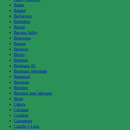
Baden
Bandol
Barbaresco
Bardolino
Barolo
Barossa Valley
Beaujolais
Beaune
Bergerac
Bierzo
Bolgheri
Bordeaux AC
Bordeaux Jahrgänge
Bourgueil
Breganze
Brochon
Burgund zum Jahrgang
Buzet
Cahors
Cairanne
Cariñena
Carnuntum
Castillo y Léon