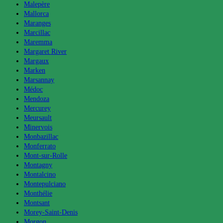
Malepère
Mallorca
Maranges
Marcillac
Maremma
Margaret River
Margaux
Marken
Marsannay
Médoc
Mendoza
Mercurey
Meursault
Minervois
Monbazillac
Monferrato
Mont-sur-Rolle
Montagny
Montalcino
Montepulciano
Monthélie
Montsant
Morey-Saint-Denis
Morgon