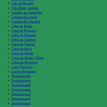
Côte de Brouilly
Côte-Rôtie, Ampuis
Coteaux du Languedoc
Coteaux-du-Layon
Coteaux-du-Tricastin
Côtes de Bourg
Côtes de Provence
Côtes de Thongue
Côtes du Lubéron
Côtes du Ventoux
Côtes-de-Blaye
Côtes-du-Rhône
Côtes-du-Rhône Village
Côtes-du-Rousillon
Cour-Cheverny
Crozes-Hermitage
Degustationen
Degustationen
Degustationen
Degustationen
Degustationen
Degustationen
Degustationen