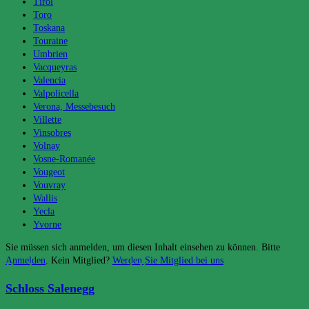
Tirol
Toro
Toskana
Touraine
Umbrien
Vacqueyras
Valencia
Valpolicella
Verona, Messebesuch
Villette
Vinsobres
Volnay
Vosne-Romanée
Vougeot
Vouvray
Wallis
Yecla
Yvorne
Sie müssen sich anmelden, um diesen Inhalt einsehen zu können. Bitte
Anmelden
. Kein Mitglied?
Werden Sie Mitglied bei uns
Das könnte dir auch gefallen
Schloss Salenegg