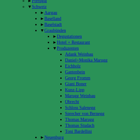
►
Portugal
▼
Schweiz
►
Aargau
►
Baselland
►
Baselstadt
▼
Graubünden
►
Degustationen
►
Hotel + Restaurant
▼
Produzenten
Adank Weinbau
Daniel+Monika Marugg
Eichholz
Gantenbein
Georg Fromm
Giani Boner
Kunz-Lipp
Marugg Weinbau
Obrecht
Schloss Salenegg
Sprecher von Bernegg
Thomas Marugg
Thomas Studach
Toni Bardellini
►
Neuenburg