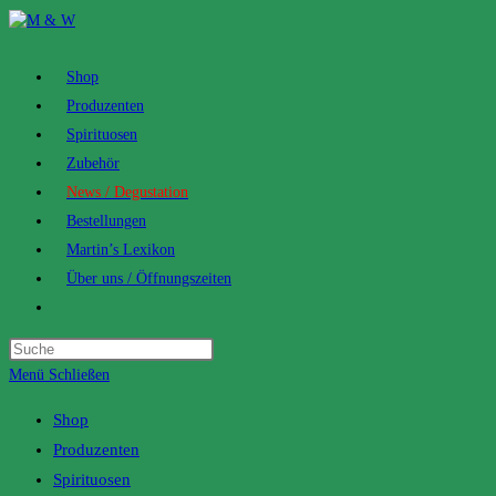
Zum
Inhalt
springen
Shop
Produzenten
Spirituosen
Zubehör
News / Degustation
Bestellungen
Martin’s Lexikon
Über uns / Öffnungszeiten
Toggle
website
search
Menü
Schließen
Shop
Produzenten
Spirituosen