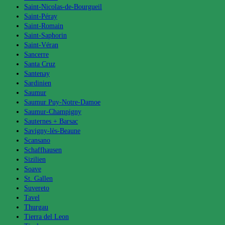
Saint-Nicolas-de-Bourgueil
Saint-Péray
Saint-Romain
Saint-Saphorin
Saint-Véran
Sancerre
Santa Cruz
Santenay
Sardinien
Saumur
Saumur Puy-Notre-Damoe
Saumur-Champigny
Sauternes + Barsac
Savigny-lès-Beaune
Scansano
Schaffhausen
Sizilien
Soave
St. Gallen
Suvereto
Tavel
Thurgau
Tierra del Leon