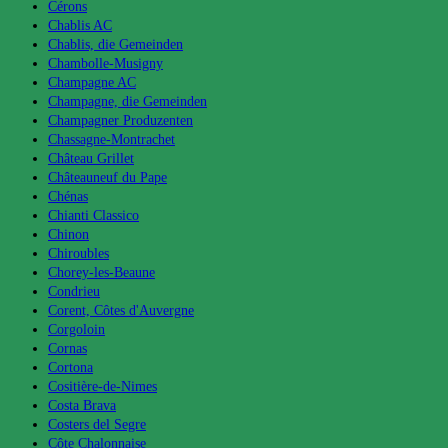
Cérons
Chablis AC
Chablis, die Gemeinden
Chambolle-Musigny
Champagne AC
Champagne, die Gemeinden
Champagner Produzenten
Chassagne-Montrachet
Château Grillet
Châteauneuf du Pape
Chénas
Chianti Classico
Chinon
Chiroubles
Chorey-les-Beaune
Condrieu
Corent, Côtes d'Auvergne
Corgoloin
Cornas
Cortona
Cositière-de-Nimes
Costa Brava
Costers del Segre
Côte Chalonnaise