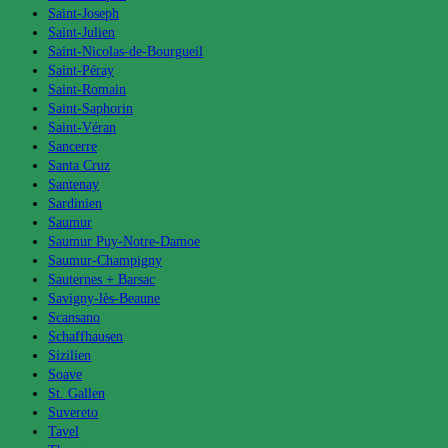
Saint-Joseph
Saint-Julien
Saint-Nicolas-de-Bourgueil
Saint-Péray
Saint-Romain
Saint-Saphorin
Saint-Véran
Sancerre
Santa Cruz
Santenay
Sardinien
Saumur
Saumur Puy-Notre-Damoe
Saumur-Champigny
Sauternes + Barsac
Savigny-lès-Beaune
Scansano
Schaffhausen
Sizilien
Soave
St. Gallen
Suvereto
Tavel