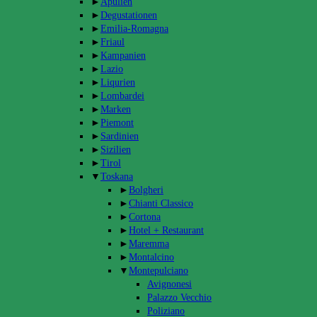
►
Apulien
►
Degustationen
►
Emilia-Romagna
►
Friaul
►
Kampanien
►
Lazio
►
Liqurien
►
Lombardei
►
Marken
►
Piemont
►
Sardinien
►
Sizilien
►
Tirol
▼
Toskana
►
Bolgheri
►
Chianti Classico
►
Cortona
►
Hotel + Restaurant
►
Maremma
►
Montalcino
▼
Montepulciano
Avignonesi
Palazzo Vecchio
Poliziano