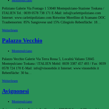
Beitrags-
Montepulciano
Kategorie:
Poliziano Galerie Via Fontago 1 53040 Montepulciano-Stazione Toskana /
ITALIEN Tel.: 0039 0578 738 171 E-Mail: info@carlettipoliziano.com
Internet: www.carlettipoliziano.com Rotweine Morellino di Scansano DOC
Traubensorten: 85% Sangiovese und 15% Ciliegiolo Rebenfläche: 18…
Poliziano
Weiterlesen
Palazzo Vecchio
Beitrags-
Montepulciano
Kategorie:
Palazzo Vecchio Galerie Via Terra Rossa 5, Località Valiano 53045
Montepulciano Toskana / ITALIEN Mobil: 0039 3387 457 493 / Fax: 0039
0578 724 170 E-Mail: info@vinonobile.it Internet: www.vinonobile.it
Rebenfläche: 30 ha…
Palazzo
Weiterlesen
Vecchio
Avignonesi
Beitrags-
Montepulciano
Kategorie: