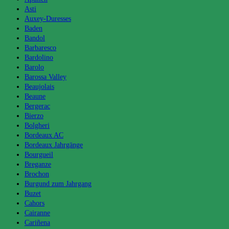
Asti
Auxey-Duresses
Baden
Bandol
Barbaresco
Bardolino
Barolo
Barossa Valley
Beaujolais
Beaune
Bergerac
Bierzo
Bolgheri
Bordeaux AC
Bordeaux Jahrgänge
Bourgueil
Breganze
Brochon
Burgund zum Jahrgang
Buzet
Cahors
Cairanne
Cariñena