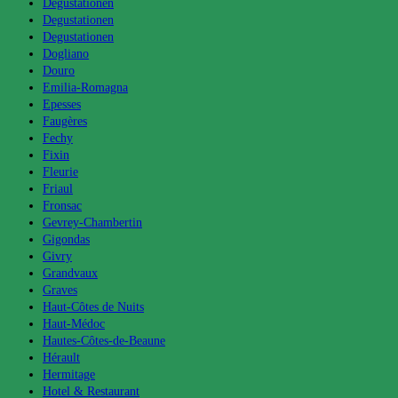
Degustationen
Degustationen
Degustationen
Dogliano
Douro
Emilia-Romagna
Epesses
Faugères
Fechy
Fixin
Fleurie
Friaul
Fronsac
Gevrey-Chambertin
Gigondas
Givry
Grandvaux
Graves
Haut-Côtes de Nuits
Haut-Médoc
Hautes-Côtes-de-Beaune
Hérault
Hermitage
Hotel & Restaurant