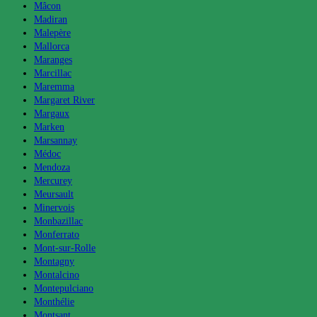
Mâcon
Madiran
Malepère
Mallorca
Maranges
Marcillac
Maremma
Margaret River
Margaux
Marken
Marsannay
Médoc
Mendoza
Mercurey
Meursault
Minervois
Monbazillac
Monferrato
Mont-sur-Rolle
Montagny
Montalcino
Montepulciano
Monthélie
Montsant