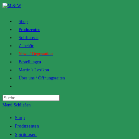
Zum
Inhalt
springen
Shop
Produzenten
Spirituosen
Zubehör
News / Degustation
Bestellungen
Martin’s Lexikon
Über uns / Öffnungszeiten
Toggle
website
search
Menü
Schließen
Shop
Produzenten
Spirituosen