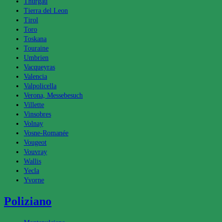
Thurgau
Tierra del Leon
Tirol
Toro
Toskana
Touraine
Umbrien
Vacqueyras
Valencia
Valpolicella
Verona, Messebesuch
Villette
Vinsobres
Volnay
Vosne-Romanée
Vougeot
Vouvray
Wallis
Yecla
Yvorne
Poliziano