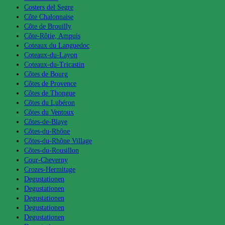
Costers del Segre
Côte Chalonnaise
Côte de Brouilly
Côte-Rôtie, Ampuis
Coteaux du Languedoc
Coteaux-du-Layon
Coteaux-du-Tricastin
Côtes de Bourg
Côtes de Provence
Côtes de Thongue
Côtes du Lubéron
Côtes du Ventoux
Côtes-de-Blaye
Côtes-du-Rhône
Côtes-du-Rhône Village
Côtes-du-Rousillon
Cour-Cheverny
Crozes-Hermitage
Degustationen
Degustationen
Degustationen
Degustationen
Degustationen