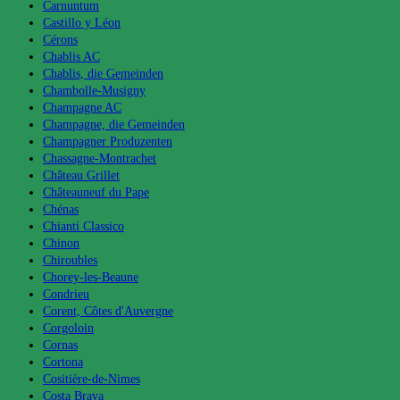
Carnuntum
Castillo y Léon
Cérons
Chablis AC
Chablis, die Gemeinden
Chambolle-Musigny
Champagne AC
Champagne, die Gemeinden
Champagner Produzenten
Chassagne-Montrachet
Château Grillet
Châteauneuf du Pape
Chénas
Chianti Classico
Chinon
Chiroubles
Chorey-les-Beaune
Condrieu
Corent, Côtes d'Auvergne
Corgoloin
Cornas
Cortona
Cositière-de-Nimes
Costa Brava