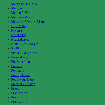
Morey-Saint-Denis
Morgon
Moulin-à-Vent
Moulis-en-Médoc
Muscadet-Sèvre-et-Maine
Napa Valley
Navarra
Neuenburg
Neusiedlersee
Nuits-Saint-Georges
Pauillac
Pernand-Vergelesses
Pessac-Léognan
Pic Saint-Loup
Pomerol
Pommard
Pouilly-Fuissé
Pouilly-sur-Loire
Prémeaux-Prissey
Priorat
Produzenten
Produzenten
Produzenten