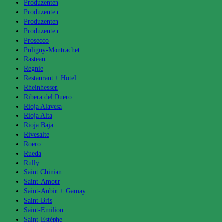
Produzenten
Produzenten
Produzenten
Produzenten
Prosecco
Puligny-Montrachet
Rasteau
Regnie
Restaurant + Hotel
Rheinhessen
Ribera del Duero
Rioja Alavesa
Rioja Alta
Rioja Baja
Rivesalte
Roero
Rueda
Rully
Saint Chinian
Saint-Amour
Saint-Aubin + Gamay
Saint-Bris
Saint-Emilion
Saint-Estèphe