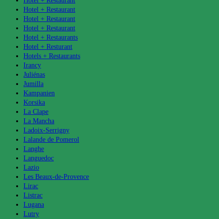
Hotel + Restaurant
Hotel + Restaurant
Hotel + Restaurant
Hotel + Restaurant
Hotel + Restaurants
Hotel + Resturant
Hotels + Restaurants
Irancy
Juliénas
Jumilla
Kampanien
Korsika
La Clape
La Mancha
Ladoix-Serrigny
Lalande de Pomerol
Langhe
Languedoc
Lazio
Les Beaux-de-Provence
Lirac
Listrac
Lugana
Lutry