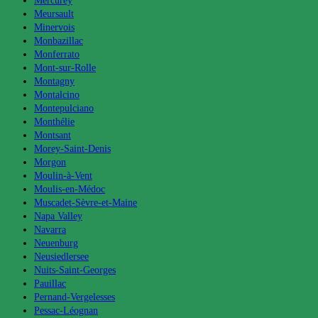
Mercurey
Meursault
Minervois
Monbazillac
Monferrato
Mont-sur-Rolle
Montagny
Montalcino
Montepulciano
Monthélie
Montsant
Morey-Saint-Denis
Morgon
Moulin-à-Vent
Moulis-en-Médoc
Muscadet-Sèvre-et-Maine
Napa Valley
Navarra
Neuenburg
Neusiedlersee
Nuits-Saint-Georges
Pauillac
Pernand-Vergelesses
Pessac-Léognan