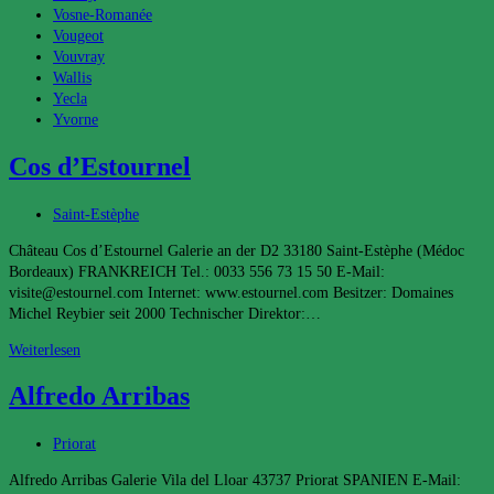
Vosne-Romanée
Vougeot
Vouvray
Wallis
Yecla
Yvorne
Cos d’Estournel
Beitrags-
Saint-Estèphe
Kategorie:
Château Cos d’Estournel Galerie an der D2 33180 Saint-Estèphe (Médoc
Bordeaux) FRANKREICH Tel.: 0033 556 73 15 50 E-Mail:
visite@estournel.com Internet: www.estournel.com Besitzer: Domaines
Michel Reybier seit 2000 Technischer Direktor:…
Cos
Weiterlesen
d’Estournel
Alfredo Arribas
Beitrags-
Priorat
Kategorie:
Alfredo Arribas Galerie Vila del Lloar 43737 Priorat SPANIEN E-Mail: