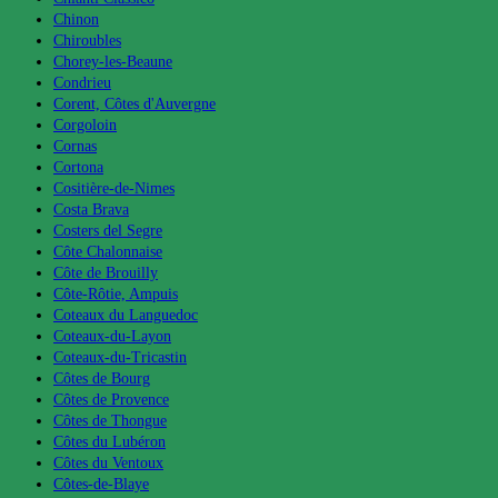
Chinon
Chiroubles
Chorey-les-Beaune
Condrieu
Corent, Côtes d'Auvergne
Corgoloin
Cornas
Cortona
Cositière-de-Nimes
Costa Brava
Costers del Segre
Côte Chalonnaise
Côte de Brouilly
Côte-Rôtie, Ampuis
Coteaux du Languedoc
Coteaux-du-Layon
Coteaux-du-Tricastin
Côtes de Bourg
Côtes de Provence
Côtes de Thongue
Côtes du Lubéron
Côtes du Ventoux
Côtes-de-Blaye