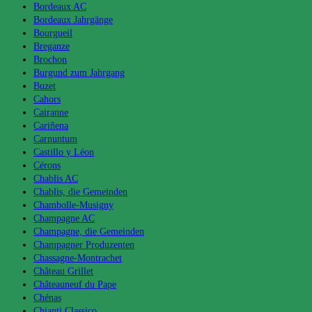
Bordeaux AC
Bordeaux Jahrgänge
Bourgueil
Breganze
Brochon
Burgund zum Jahrgang
Buzet
Cahors
Cairanne
Cariñena
Carnuntum
Castillo y Léon
Cérons
Chablis AC
Chablis, die Gemeinden
Chambolle-Musigny
Champagne AC
Champagne, die Gemeinden
Champagner Produzenten
Chassagne-Montrachet
Château Grillet
Châteauneuf du Pape
Chénas
Chianti Classico