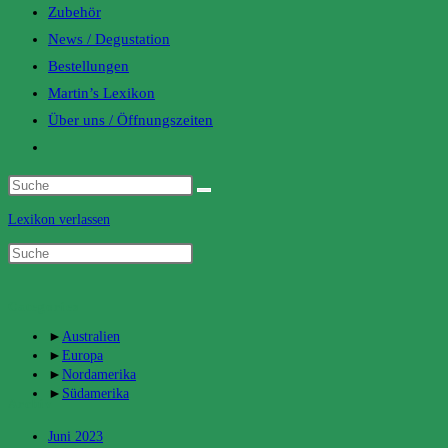
Zubehör
News / Degustation
Bestellungen
Martin’s Lexikon
Über uns / Öffnungszeiten
Toggle
website
search
Lexikon verlassen
Categories
►
Australien
►
Europa
►
Nordamerika
►
Südamerika
Archiv
Juni 2023