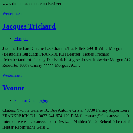
www.domaines-delon.com Besitzer:…
Léoville-
Weiterlesen
Las-
Jacques Trichard
Cases
Beitrags-
Morgon
Kategorie:
Jacques Trichard Galerie Les Charmes/Les Pillets 69910 Villié-Morgon
(Beaujolais Burgund) FRANKREICH Besitzer: Jaques Trichard
Rebenbestand rot: Gamay Der Betrieb ist geschlossen Rotweine Morgon AC
Rebsorte: 100% Gamay ***** Morgon AC,…
Jacques
Weiterlesen
Trichard
Yvonne
Beitrags-
Saumur-Champigny
Kategorie:
Château Yvonne Galerie 16, Rue Antoine Cristal 49730 Parnay Anjou Loire
FRANKREICH Tel.: 0033 241 674 129 E-Mail: contact@chateauyvonne.fr
Internet: www.chateauyvonne.fr Besitzer: Mathieu Vallée Rebenfläche rot: 8
Hektar Rebenfläche weiss:…