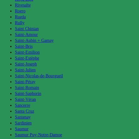
Rivesalte
Roero
Rueda
Rully
Saint Chinian
Saint-Amour
Saint-Aubin + Gamay
Saint-Bris
Saint-Emilion
Saint-Estèphe
Saint-Joseph
Saint-Julien
Saint-Nicolas-de-Bourgueil
Saint-Péray
Saint-Romain
Saint-Saphorin
Saint-Véran
Sancerre
Santa Cruz
Santenay
Sardinien
Saumur
Saumur Puy-Notre-Damoe