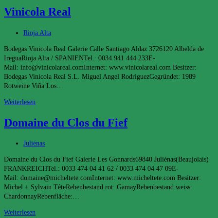
Vins
Vinicola Real
Beitrags-
Rioja Alta
Kategorie:
Bodegas Vinicola Real Galerie Calle Santiago Aldaz 3726120 Albelda de
IreguaRioja Alta / SPANIENTel.: 0034 941 444 233E-
Mail: info@vinicolareal.comInternet: www.vinicolareal.com Besitzer:
Bodegas Vinicola Real S.L. Miguel Angel RodriguezGegründet: 1989
Rotweine Viña Los…
Vinicola
Weiterlesen
Real
Domaine du Clos du Fief
Beitrags-
Juliénas
Kategorie:
Domaine du Clos du Fief Galerie Les Gonnards69840 Juliénas(Beaujolais)
FRANKREICHTel.: 0033 474 04 41 62 / 0033 474 04 47 09E-
Mail: domaine@micheltete.comInternet: www.micheltete.com Besitzer:
Michel + Sylvain TêteRebenbestand rot: GamayRebenbestand weiss:
ChardonnayRebenfläche:…
Domaine
Weiterlesen