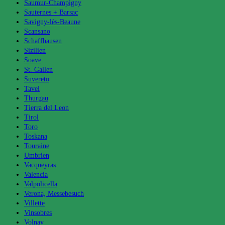
Saumur-Champigny
Sauternes + Barsac
Savigny-lès-Beaune
Scansano
Schaffhausen
Sizilien
Soave
St. Gallen
Suvereto
Tavel
Thurgau
Tierra del Leon
Tirol
Toro
Toskana
Touraine
Umbrien
Vacqueyras
Valencia
Valpolicella
Verona, Messebesuch
Villette
Vinsobres
Volnay