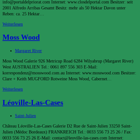
info@portaldelpriorat.com Internet: www.closdelportal.com Besitzer: seit
2001 Alfredo Arribas Gesamt Besitz: mehr als 50 Hektar Davon unter
Reben: ca. 25 Hektar…
Alfredo
Weiterlesen
Arribas
Moss Wood
Beitrags-
Margaret River
Kategorie:
Moss Wood Galerie 926 Metricup Road 6284 Wilyabrup (Margaret River)
West AUSTRALIEN Tel.: 0061 897 556 303 E-Mail:
korrespondenz@mosswood.com.au Internet: www.mosswood.com Besitzer:
Clare + Keith MUGFORD Rotweine Moss Wood, Cabernet…
Moss
Weiterlesen
Wood
Léoville-Las-Cases
Beitrags-
Saint-Julien
Kategorie:
Château Léoville-Las-Cases Galerie D2 Rue de Saint-Julien 33250 Saint-
Julien (Médoc Bordeaux) FRANKREICH Tel.: 0033 556 73 25 26 / Fax:
0033 556 73 25 26 E-Mail: contact@leoville-las-cases.com Internet: