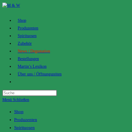
Zum
Inhalt
springen
Shop
Produzenten
Spirituosen
Zubehör
News / Degustation
Bestellungen
Martin’s Lexikon
Über uns / Öffnungszeiten
Toggle
website
search
Menü
Schließen
Shop
Produzenten
Spirituosen