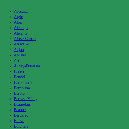
Kategorien
Abruzzen
Aigle
Alba
Alentejo
Alicante
Aloxe-Corton
Alsace AC
Anjou
Apulien
Asti
Auxey-Duresses
Baden
Bandol
Barbaresco
Bardolino
Barolo
Barossa Valley
Beaujolais
Beaune
Bergerac
Bierzo
Bolgheri