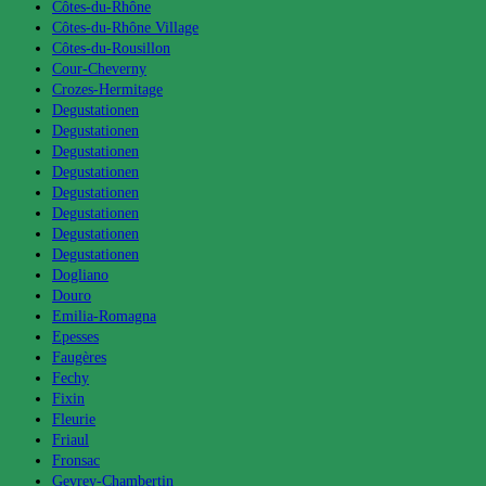
Côtes-du-Rhône
Côtes-du-Rhône Village
Côtes-du-Rousillon
Cour-Cheverny
Crozes-Hermitage
Degustationen
Degustationen
Degustationen
Degustationen
Degustationen
Degustationen
Degustationen
Degustationen
Dogliano
Douro
Emilia-Romagna
Epesses
Faugères
Fechy
Fixin
Fleurie
Friaul
Fronsac
Gevrey-Chambertin