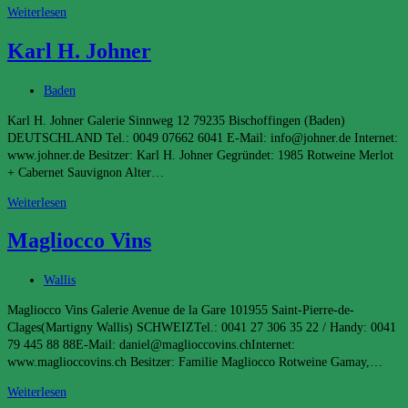
Yvonne
Weiterlesen
Karl H. Johner
Beitrags-
Baden
Kategorie:
Karl H. Johner Galerie Sinnweg 12 79235 Bischoffingen (Baden)
DEUTSCHLAND Tel.: 0049 07662 6041 E-Mail: info@johner.de Internet:
www.johner.de Besitzer: Karl H. Johner Gegründet: 1985 Rotweine Merlot
+ Cabernet Sauvignon Alter…
Karl
Weiterlesen
H.
Magliocco Vins
Johner
Beitrags-
Wallis
Kategorie:
Magliocco Vins Galerie Avenue de la Gare 101955 Saint-Pierre-de-
Clages(Martigny Wallis) SCHWEIZTel.: 0041 27 306 35 22 / Handy: 0041
79 445 88 88E-Mail: daniel@maglioccovins.chInternet:
www.maglioccovins.ch Besitzer: Familie Magliocco Rotweine Gamay,…
Magliocco
Weiterlesen