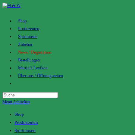
Zum
Inhalt
springen
Shop
Produzenten
Spirituosen
Zubehör
News / Degustation
Bestellungen
Martin’s Lexikon
Über uns / Öffnungszeiten
Toggle
website
search
Menü
Schließen
Shop
Produzenten
Spirituosen