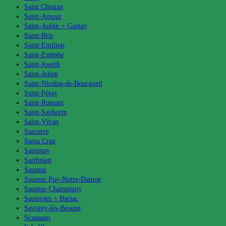
Saint Chinian
Saint-Amour
Saint-Aubin + Gamay
Saint-Bris
Saint-Emilion
Saint-Estèphe
Saint-Joseph
Saint-Julien
Saint-Nicolas-de-Bourgueil
Saint-Péray
Saint-Romain
Saint-Saphorin
Saint-Véran
Sancerre
Santa Cruz
Santenay
Sardinien
Saumur
Saumur Puy-Notre-Damoe
Saumur-Champigny
Sauternes + Barsac
Savigny-lès-Beaune
Scansano