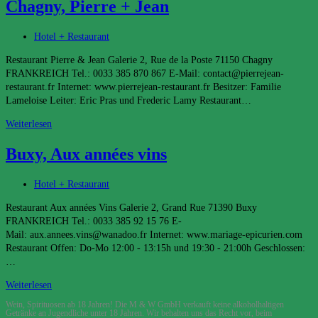
Chagny, Pierre + Jean
Fort,
Le
Dracy
Beitrags-
Hotel + Restaurant
Kategorie:
Restaurant Pierre & Jean Galerie 2, Rue de la Poste 71150 Chagny
FRANKREICH Tel.: 0033 385 870 867 E-Mail: contact@pierrejean-
restaurant.fr Internet: www.pierrejean-restaurant.fr Besitzer: Familie
Lameloise Leiter: Eric Pras und Frederic Lamy Restaurant…
Chagny,
Weiterlesen
Pierre
Buxy, Aux années vins
+
Jean
Beitrags-
Hotel + Restaurant
Kategorie:
Restaurant Aux années Vins Galerie 2, Grand Rue 71390 Buxy
FRANKREICH Tel.: 0033 385 92 15 76 E-
Mail: aux.annees.vins@wanadoo.fr Internet: www.mariage-epicurien.com
Restaurant Offen: Do-Mo 12:00 - 13:15h und 19:30 - 21:00h Geschlossen:
…
Buxy,
Weiterlesen
Aux
Wein, Spirituosen ab 18 Jahren! Die M & W GmbH verkauft keine alkoholhaltigen
années
Getränke an Jugendliche unter 18 Jahren. Wir behalten uns das Recht vor, beim