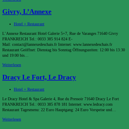
Hostellerie
Givry, L’Annexe
du
Val
d’Or
Beitrags-
Hotel + Restaurant
Kategorie:
L’Annexe Restaurant Hotel Galerie 5+7, Rue de Varanges 71640 Givry
FRANKREICH Tel.: 0033 385 914 824 E-
Mail: contact@lannexedeschais.fr Internet: www.lannexedeschais.fr
Restaurant Geöffnet: Dienstag bis Sonntag Öffnungszeiten: 12:00 bis 13:30
und 19:00 bis…
Givry,
Weiterlesen
L’Annexe
Dracy Le Fort, Le Dracy
Beitrags-
Hotel + Restaurant
Kategorie:
Le Dracy Hotel & Spa Galerie 4, Rue du Pressoir 71640 Dracy Le Fort
FRANKREICH Tel.: 0033 385 878 181 Internet: www.ledracy.com
Restaurant Tagesmenu: 22 Euro Hauptgang: 24 Euro Vorspeise und…
Dracy
Weiterlesen
Le