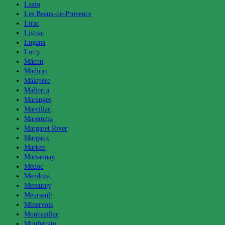
Lazio
Les Beaux-de-Provence
Lirac
Listrac
Lugana
Lutry
Mâcon
Madiran
Malepère
Mallorca
Maranges
Marcillac
Maremma
Margaret River
Margaux
Marken
Marsannay
Médoc
Mendoza
Mercurey
Meursault
Minervois
Monbazillac
Monferrato