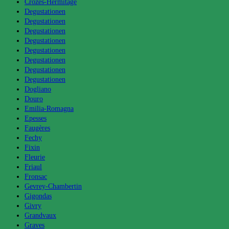
Crozes-Hermitage
Degustationen
Degustationen
Degustationen
Degustationen
Degustationen
Degustationen
Degustationen
Degustationen
Dogliano
Douro
Emilia-Romagna
Epesses
Faugères
Fechy
Fixin
Fleurie
Friaul
Fronsac
Gevrey-Chambertin
Gigondas
Givry
Grandvaux
Graves