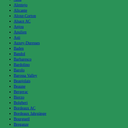
Alentejo
Alicante
Aloxe-Corton
Alsace AC
Anjou
Apulien
Asti
Auxey-Duresses
Baden
Bandol
Barbaresco
Bardolino
Barolo
Barossa Valley
Beaujolais
Beaune
Bergerac
Bierzo
Bolgheri
Bordeaux AC
Bordeaux Jahrgänge
Bourgueil
Breganze