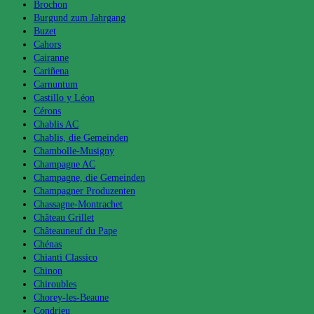
Brochon
Burgund zum Jahrgang
Buzet
Cahors
Cairanne
Cariñena
Carnuntum
Castillo y Léon
Cérons
Chablis AC
Chablis, die Gemeinden
Chambolle-Musigny
Champagne AC
Champagne, die Gemeinden
Champagner Produzenten
Chassagne-Montrachet
Château Grillet
Châteauneuf du Pape
Chénas
Chianti Classico
Chinon
Chiroubles
Chorey-les-Beaune
Condrieu