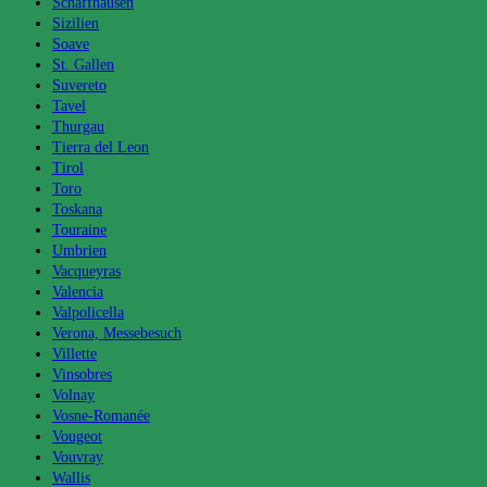
Schaffhausen
Sizilien
Soave
St. Gallen
Suvereto
Tavel
Thurgau
Tierra del Leon
Tirol
Toro
Toskana
Touraine
Umbrien
Vacqueyras
Valencia
Valpolicella
Verona, Messebesuch
Villette
Vinsobres
Volnay
Vosne-Romanée
Vougeot
Vouvray
Wallis