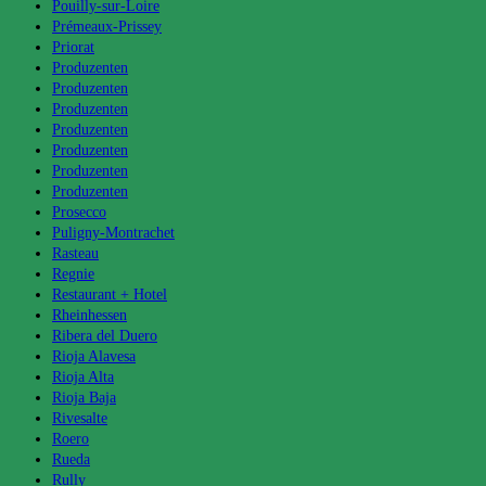
Pouilly-sur-Loire
Prémeaux-Prissey
Priorat
Produzenten
Produzenten
Produzenten
Produzenten
Produzenten
Produzenten
Produzenten
Prosecco
Puligny-Montrachet
Rasteau
Regnie
Restaurant + Hotel
Rheinhessen
Ribera del Duero
Rioja Alavesa
Rioja Alta
Rioja Baja
Rivesalte
Roero
Rueda
Rully