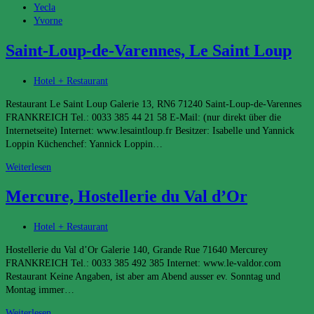
Yecla
Yvorne
Saint-Loup-de-Varennes, Le Saint Loup
Beitrags-
Hotel + Restaurant
Kategorie:
Restaurant Le Saint Loup Galerie 13, RN6 71240 Saint-Loup-de-Varennes
FRANKREICH Tel.: 0033 385 44 21 58 E-Mail: (nur direkt über die
Internetseite) Internet: www.lesaintloup.fr Besitzer: Isabelle und Yannick
Loppin Küchenchef: Yannick Loppin…
Saint-
Weiterlesen
Loup-
Mercure, Hostellerie du Val d’Or
de-
Varennes,
Le
Beitrags-
Hotel + Restaurant
Saint
Kategorie:
Loup
Hostellerie du Val d’Or Galerie 140, Grande Rue 71640 Mercurey
FRANKREICH Tel.: 0033 385 492 385 Internet: www.le-valdor.com
Restaurant Keine Angaben, ist aber am Abend ausser ev. Sonntag und
Montag immer…
Mercure,
Weiterlesen