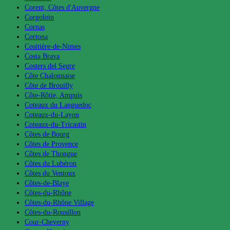
Corent, Côtes d'Auvergne
Corgoloin
Cornas
Cortona
Cositière-de-Nimes
Costa Brava
Costers del Segre
Côte Chalonnaise
Côte de Brouilly
Côte-Rôtie, Ampuis
Coteaux du Languedoc
Coteaux-du-Layon
Coteaux-du-Tricastin
Côtes de Bourg
Côtes de Provence
Côtes de Thongue
Côtes du Lubéron
Côtes du Ventoux
Côtes-de-Blaye
Côtes-du-Rhône
Côtes-du-Rhône Village
Côtes-du-Rousillon
Cour-Cheverny