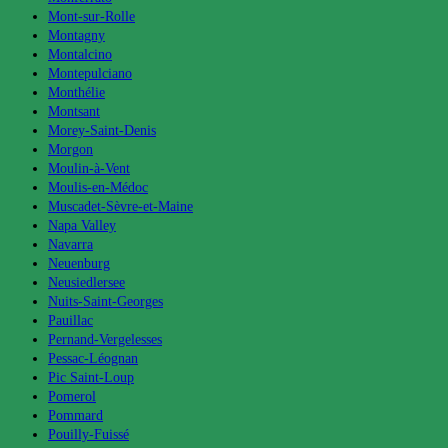
Mont-sur-Rolle
Montagny
Montalcino
Montepulciano
Monthélie
Montsant
Morey-Saint-Denis
Morgon
Moulin-à-Vent
Moulis-en-Médoc
Muscadet-Sèvre-et-Maine
Napa Valley
Navarra
Neuenburg
Neusiedlersee
Nuits-Saint-Georges
Pauillac
Pernand-Vergelesses
Pessac-Léognan
Pic Saint-Loup
Pomerol
Pommard
Pouilly-Fuissé