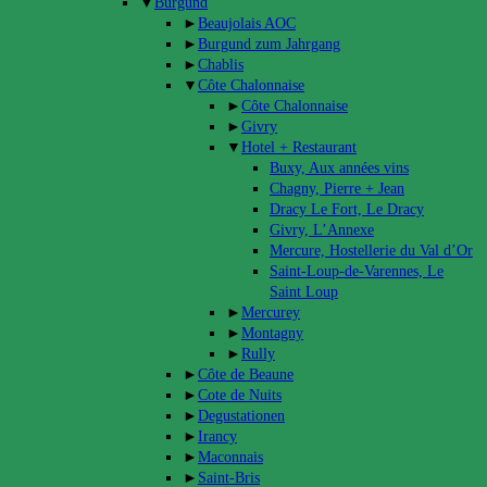
▼
Burgund
►
Beaujolais AOC
►
Burgund zum Jahrgang
►
Chablis
▼
Côte Chalonnaise
►
Côte Chalonnaise
►
Givry
▼
Hotel + Restaurant
Buxy, Aux années vins
Chagny, Pierre + Jean
Dracy Le Fort, Le Dracy
Givry, L’Annexe
Mercure, Hostellerie du Val d’Or
Saint-Loup-de-Varennes, Le
Saint Loup
►
Mercurey
►
Montagny
►
Rully
►
Côte de Beaune
►
Cote de Nuits
►
Degustationen
►
Irancy
►
Maconnais
►
Saint-Bris