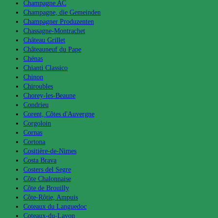
Champagne AC
Champagne, die Gemeinden
Champagner Produzenten
Chassagne-Montrachet
Château Grillet
Châteauneuf du Pape
Chénas
Chianti Classico
Chinon
Chiroubles
Chorey-les-Beaune
Condrieu
Corent, Côtes d'Auvergne
Corgoloin
Cornas
Cortona
Cositière-de-Nimes
Costa Brava
Costers del Segre
Côte Chalonnaise
Côte de Brouilly
Côte-Rôtie, Ampuis
Coteaux du Languedoc
Coteaux-du-Layon