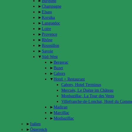
►
Burgund
►
Champagne
►
Elsass
►
Korsika
►
Languedoc
►
Loire
►
Provence
►
Rhône
►
Roussillon
►
Savoie
▼
Süd-West
►
Bergerac
►
Buzet
►
Cahors
▼
Hotel + Restaurant
Cahors, Hotel Terminus
Mercuès, Le Duèze im Château
Monbazillac, La Tour des Vents
Villefranche-de-Lonchat, Hotel du Comm
►
Madiran
►
Marcillac
►
Monbazillac
►
Italien
►
Österreich