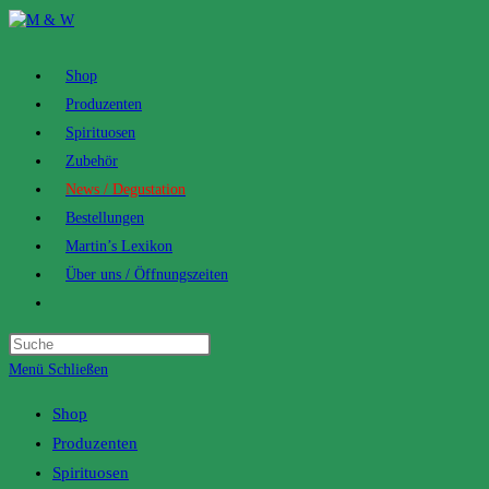
Zum
Inhalt
springen
Shop
Produzenten
Spirituosen
Zubehör
News / Degustation
Bestellungen
Martin’s Lexikon
Über uns / Öffnungszeiten
Toggle
website
search
Menü
Schließen
Shop
Produzenten
Spirituosen