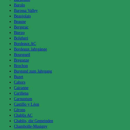
Barolo
Barossa Valley
Beaujolais
Beaune
Bergerac
Bierzo
Bolgheri
Bordeaux AC
Bordeaux Jahrgänge
Bourgueil
Breganze
Brochon
Burgund zum Jahrgang
Buzet
Cahors
Cairanne
Cariñena
Carnuntum
Castillo y Léon
Cérons
Chablis AC
Chablis, die Gemeinden
Chambolle-Musigny