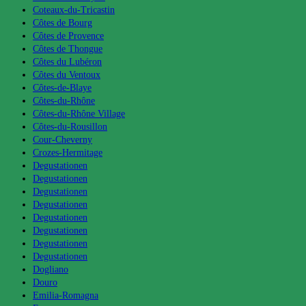
Coteaux-du-Tricastin
Côtes de Bourg
Côtes de Provence
Côtes de Thongue
Côtes du Lubéron
Côtes du Ventoux
Côtes-de-Blaye
Côtes-du-Rhône
Côtes-du-Rhône Village
Côtes-du-Rousillon
Cour-Cheverny
Crozes-Hermitage
Degustationen
Degustationen
Degustationen
Degustationen
Degustationen
Degustationen
Degustationen
Degustationen
Dogliano
Douro
Emilia-Romagna