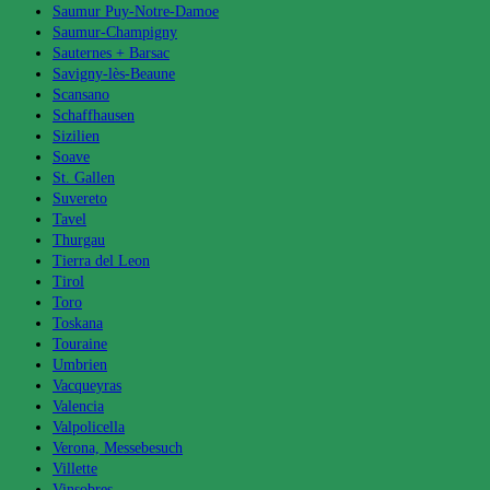
Saumur Puy-Notre-Damoe
Saumur-Champigny
Sauternes + Barsac
Savigny-lès-Beaune
Scansano
Schaffhausen
Sizilien
Soave
St. Gallen
Suvereto
Tavel
Thurgau
Tierra del Leon
Tirol
Toro
Toskana
Touraine
Umbrien
Vacqueyras
Valencia
Valpolicella
Verona, Messebesuch
Villette
Vinsobres