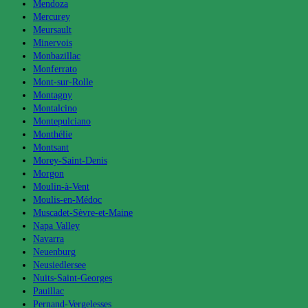
Mendoza
Mercurey
Meursault
Minervois
Monbazillac
Monferrato
Mont-sur-Rolle
Montagny
Montalcino
Montepulciano
Monthélie
Montsant
Morey-Saint-Denis
Morgon
Moulin-à-Vent
Moulis-en-Médoc
Muscadet-Sèvre-et-Maine
Napa Valley
Navarra
Neuenburg
Neusiedlersee
Nuits-Saint-Georges
Pauillac
Pernand-Vergelesses