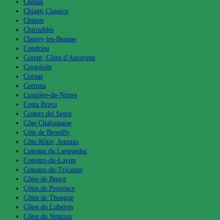
Chénas
Chianti Classico
Chinon
Chiroubles
Chorey-les-Beaune
Condrieu
Corent, Côtes d'Auvergne
Corgoloin
Cornas
Cortona
Cositière-de-Nimes
Costa Brava
Costers del Segre
Côte Chalonnaise
Côte de Brouilly
Côte-Rôtie, Ampuis
Coteaux du Languedoc
Coteaux-du-Layon
Coteaux-du-Tricastin
Côtes de Bourg
Côtes de Provence
Côtes de Thongue
Côtes du Lubéron
Côtes du Ventoux