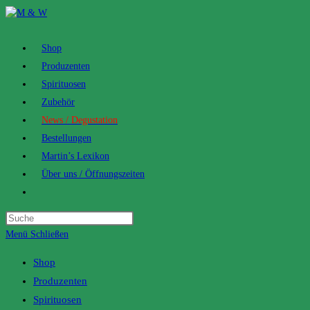
Zum
Inhalt
springen
Shop
Produzenten
Spirituosen
Zubehör
News / Degustation
Bestellungen
Martin’s Lexikon
Über uns / Öffnungszeiten
Toggle
website
search
Menü
Schließen
Shop
Produzenten
Spirituosen