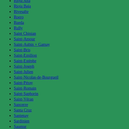
Rioja Alta
Rioja Baja
Rivesalte
Roero
Rueda
Rully
Saint Chinian
Saint-Amour
Saint-Aubin + Gamay
Saint-Bris
Saint-Emilion
Saint-Estèphe
Saint-Joseph
Saint-Julien
Saint-Nicolas-de-Bourgueil
Saint-Péray
Saint-Romain
Saint-Saphorin
Saint-Véran
Sancerre
Santa Cruz
Santenay
Sardinien
Saumur