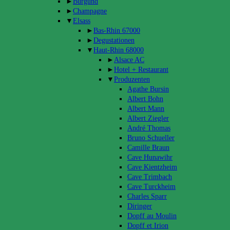
►
Burgund
►
Champagne
▼
Elsass
►
Bas-Rhin 67000
►
Degustationen
▼
Haut-Rhin 68000
►
Alsace AC
►
Hotel + Restaurant
▼
Produzenten
Agathe Bursin
Albert Bohn
Albert Mann
Albert Ziegler
André Thomas
Bruno Schueller
Camille Braun
Cave Hunawihr
Cave Kientzheim
Cave Trimbach
Cave Turckheim
Charles Sparr
Diringer
Dopff au Moulin
Dopff et Irion