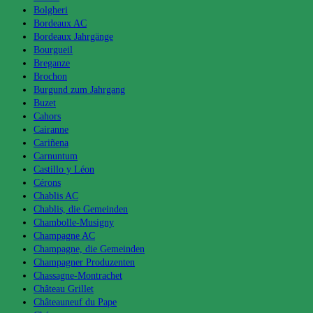
Bolgheri
Bordeaux AC
Bordeaux Jahrgänge
Bourgueil
Breganze
Brochon
Burgund zum Jahrgang
Buzet
Cahors
Cairanne
Cariñena
Carnuntum
Castillo y Léon
Cérons
Chablis AC
Chablis, die Gemeinden
Chambolle-Musigny
Champagne AC
Champagne, die Gemeinden
Champagner Produzenten
Chassagne-Montrachet
Château Grillet
Châteauneuf du Pape