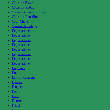
Côtes-de-Blaye
Côtes-du-Rhône
Côtes-du-Rhône Village
Côtes-du-Rousillon
Cour-Cheverny
Crozes-Hermitage
Degustationen
Degustationen
Degustationen
Degustationen
Degustationen
Degustationen
Degustationen
Degustationen
Dogliano
Douro
Emilia-Romagna
Epesses
Faugères
Fechy
Fixin
Fleurie
Friaul