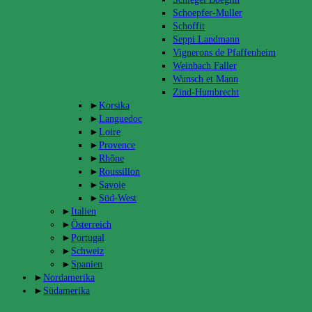
Schoepfer-Muller
Schoffit
Seppi Landmann
Vignerons de Pfaffenheim
Weinbach Faller
Wunsch et Mann
Zind-Humbrecht
►
Korsika
►
Languedoc
►
Loire
►
Provence
►
Rhône
►
Roussillon
►
Savoie
►
Süd-West
►
Italien
►
Österreich
►
Portugal
►
Schweiz
►
Spanien
►
Nordamerika
►
Südamerika
Archiv