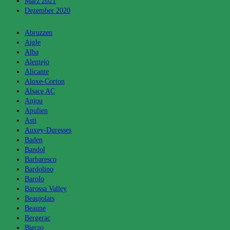
März 2021
Dezember 2020
Kategorien
Abruzzen
Aigle
Alba
Alentejo
Alicante
Aloxe-Corton
Alsace AC
Anjou
Apulien
Asti
Auxey-Duresses
Baden
Bandol
Barbaresco
Bardolino
Barolo
Barossa Valley
Beaujolais
Beaune
Bergerac
Bierzo