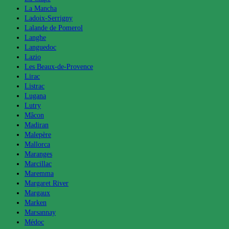
La Mancha
Ladoix-Serrigny
Lalande de Pomerol
Langhe
Languedoc
Lazio
Les Beaux-de-Provence
Lirac
Listrac
Lugana
Lutry
Mâcon
Madiran
Malepère
Mallorca
Maranges
Marcillac
Maremma
Margaret River
Margaux
Marken
Marsannay
Médoc