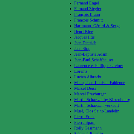
Fernand Engel
Fernand Ziegler
François Braun
François Schmitt
Hartmann, Gérard & Serge
Henri Klée
Jacques Iltis
Jean Dietrich
Jean Sipp
Jean-Baptiste Adam
Jean-Paul Schaffhauser
Laurence et Philippe Greiner
Lorentz
Lucien Albrecht
Mann, Jean-Louis et Fabienne
Marcel Deiss
Marcel Freyburger
Martin Schaetzel by Kirrenbourg
Martin Schaetzel, verkauft
Muré, Clos Saint-Landelin
Pierre Frick
Pierre Sparr
Rolly Gassmann
Schlegel Boeglin