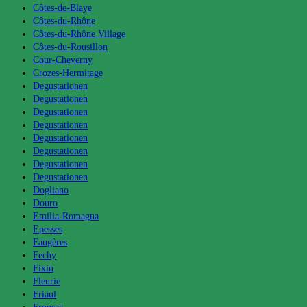
Côtes-de-Blaye
Côtes-du-Rhône
Côtes-du-Rhône Village
Côtes-du-Rousillon
Cour-Cheverny
Crozes-Hermitage
Degustationen
Degustationen
Degustationen
Degustationen
Degustationen
Degustationen
Degustationen
Degustationen
Dogliano
Douro
Emilia-Romagna
Epesses
Faugères
Fechy
Fixin
Fleurie
Friaul