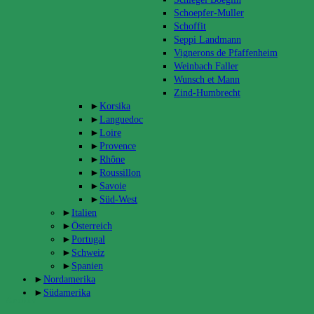
Schoepfer-Muller
Schoffit
Seppi Landmann
Vignerons de Pfaffenheim
Weinbach Faller
Wunsch et Mann
Zind-Humbrecht
►
Korsika
►
Languedoc
►
Loire
►
Provence
►
Rhône
►
Roussillon
►
Savoie
►
Süd-West
►
Italien
►
Österreich
►
Portugal
►
Schweiz
►
Spanien
►
Nordamerika
►
Südamerika
Archiv