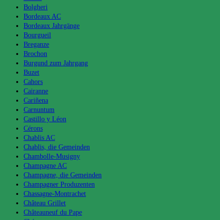
Bolgheri
Bordeaux AC
Bordeaux Jahrgänge
Bourgueil
Breganze
Brochon
Burgund zum Jahrgang
Buzet
Cahors
Cairanne
Cariñena
Carnuntum
Castillo y Léon
Cérons
Chablis AC
Chablis, die Gemeinden
Chambolle-Musigny
Champagne AC
Champagne, die Gemeinden
Champagner Produzenten
Chassagne-Montrachet
Château Grillet
Châteauneuf du Pape