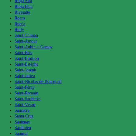
Rioja Alta
Rioja Baja
Rivesalte
Roero
Rueda
Rully
Saint Chinian
Saint-Amour
Saint-Aubin + Gamay
Saint-Bris
Saint-Emilion
Saint-Estèphe
Saint-Joseph
Saint-Julien
Saint-Nicolas-de-Bourgueil
Saint-Péray
Saint-Romain
Saint-Saphorin
Saint-Véran
Sancerre
Santa Cruz
Santenay
Sardinien
Saumur