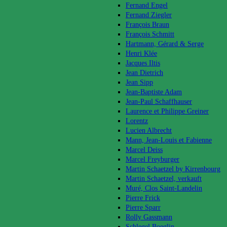
Fernand Engel
Fernand Ziegler
François Braun
François Schmitt
Hartmann, Gérard & Serge
Henri Klée
Jacques Iltis
Jean Dietrich
Jean Sipp
Jean-Baptiste Adam
Jean-Paul Schaffhauser
Laurence et Philippe Greiner
Lorentz
Lucien Albrecht
Mann, Jean-Louis et Fabienne
Marcel Deiss
Marcel Freyburger
Martin Schaetzel by Kirrenbourg
Martin Schaetzel, verkauft
Muré, Clos Saint-Landelin
Pierre Frick
Pierre Sparr
Rolly Gassmann
Schlegel Boeglin