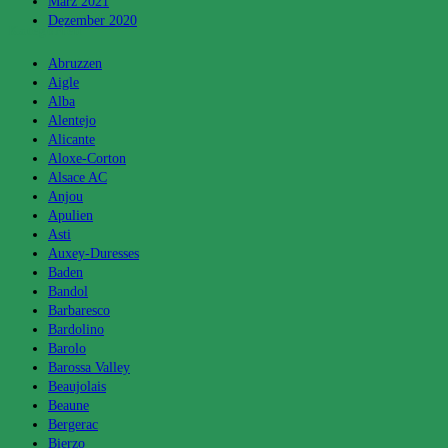
März 2021
Dezember 2020
Kategorien
Abruzzen
Aigle
Alba
Alentejo
Alicante
Aloxe-Corton
Alsace AC
Anjou
Apulien
Asti
Auxey-Duresses
Baden
Bandol
Barbaresco
Bardolino
Barolo
Barossa Valley
Beaujolais
Beaune
Bergerac
Bierzo