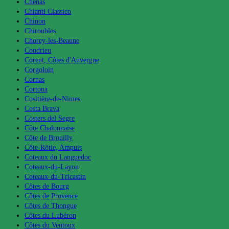
Chénas
Chianti Classico
Chinon
Chiroubles
Chorey-les-Beaune
Condrieu
Corent, Côtes d'Auvergne
Corgoloin
Cornas
Cortona
Cositière-de-Nimes
Costa Brava
Costers del Segre
Côte Chalonnaise
Côte de Brouilly
Côte-Rôtie, Ampuis
Coteaux du Languedoc
Coteaux-du-Layon
Coteaux-du-Tricastin
Côtes de Bourg
Côtes de Provence
Côtes de Thongue
Côtes du Lubéron
Côtes du Ventoux