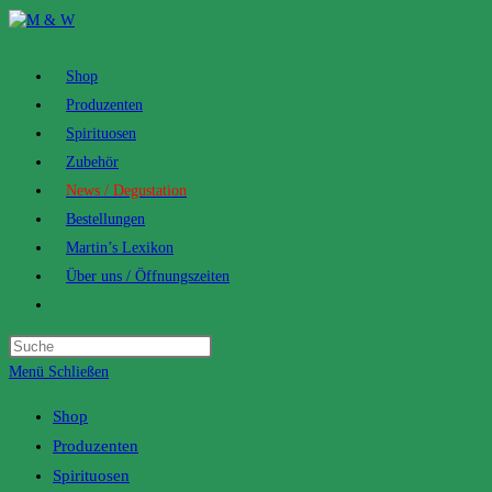
Zum
Inhalt
springen
Shop
Produzenten
Spirituosen
Zubehör
News / Degustation
Bestellungen
Martin’s Lexikon
Über uns / Öffnungszeiten
Toggle
website
search
Menü
Schließen
Shop
Produzenten
Spirituosen