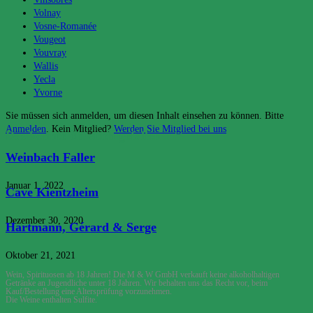
Volnay
Vosne-Romanée
Vougeot
Vouvray
Wallis
Yecla
Yvorne
Sie müssen sich anmelden, um diesen Inhalt einsehen zu können. Bitte
Anmelden
. Kein Mitglied?
Werden Sie Mitglied bei uns
Das könnte dir auch gefallen
Weinbach Faller
Januar 1, 2022
Cave Kientzheim
Dezember 30, 2020
Hartmann, Gérard & Serge
Oktober 21, 2021
Wein, Spirituosen ab 18 Jahren! Die M & W GmbH verkauft keine alkoholhaltigen
Getränke an Jugendliche unter 18 Jahren. Wir behalten uns das Recht vor, beim
Kauf/Bestellung eine Altersprüfung vorzunehmen.
Die Weine enthalten Sulfite.