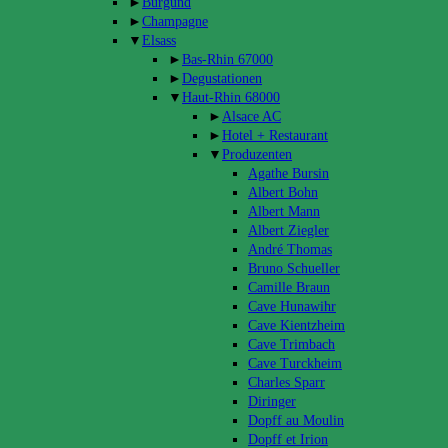
►
Burgund
►
Champagne
▼
Elsass
►
Bas-Rhin 67000
►
Degustationen
▼
Haut-Rhin 68000
►
Alsace AC
►
Hotel + Restaurant
▼
Produzenten
Agathe Bursin
Albert Bohn
Albert Mann
Albert Ziegler
André Thomas
Bruno Schueller
Camille Braun
Cave Hunawihr
Cave Kientzheim
Cave Trimbach
Cave Turckheim
Charles Sparr
Diringer
Dopff au Moulin
Dopff et Irion