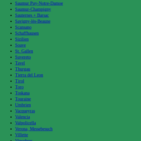
Saumur Puy-Notre-Damoe
Saumur-Champigny
Sauternes + Barsac
Savigny-lès-Beaune
Scansano
Schaffhausen
Sizilien
Soave
St. Gallen
Suvereto
Tavel
Thurgau
Tierra del Leon
Tirol
Toro
Toskana
Touraine
Umbrien
Vacqueyras
Valencia
Valpolicella
Verona, Messebesuch
Villette
Vinsobres