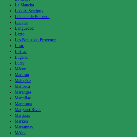
La Mancha
Ladoix-Serrigny
Lalande de Pomerol
Langhe
Languedoc
Lazio
Les Beaux-de-Provence
Lirac
Listrac
Lugana
Lutry
Mâcon
Madiran
Malepère
Mallorca
Maranges
Marcillac
Maremma
Margaret River
Margaux
Marken
Marsannay
Médoc