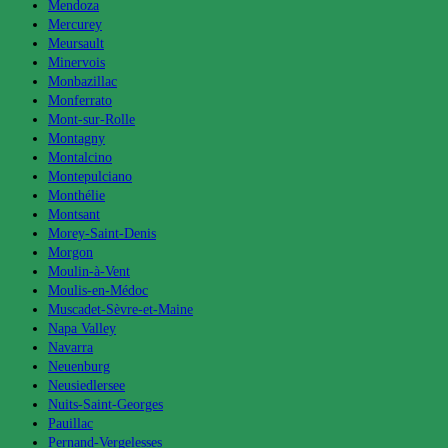
Mendoza
Mercurey
Meursault
Minervois
Monbazillac
Monferrato
Mont-sur-Rolle
Montagny
Montalcino
Montepulciano
Monthélie
Montsant
Morey-Saint-Denis
Morgon
Moulin-à-Vent
Moulis-en-Médoc
Muscadet-Sèvre-et-Maine
Napa Valley
Navarra
Neuenburg
Neusiedlersee
Nuits-Saint-Georges
Pauillac
Pernand-Vergelesses