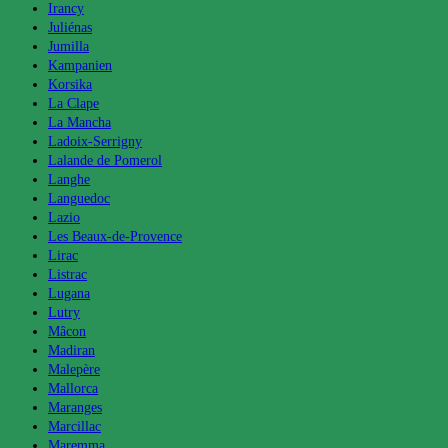
Irancy
Juliénas
Jumilla
Kampanien
Korsika
La Clape
La Mancha
Ladoix-Serrigny
Lalande de Pomerol
Langhe
Languedoc
Lazio
Les Beaux-de-Provence
Lirac
Listrac
Lugana
Lutry
Mâcon
Madiran
Malepère
Mallorca
Maranges
Marcillac
Maremma