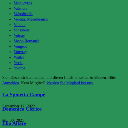
Vacqueyras
Valencia
Valpolicella
Verona, Messebesuch
Villette
Vinsobres
Volnay
Vosne-Romanée
Vougeot
Vouvray
Wallis
Yecla
Yvorne
Sie müssen sich anmelden, um diesen Inhalt einsehen zu können. Bitte
Anmelden
. Kein Mitglied?
Werden Sie Mitglied bei uns
Das könnte dir auch gefallen
La Spinetta Campè
September 17, 2022
Domenico Clerico
Mai 30, 2021
Elio Altare