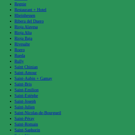
Regnie
Restaurant + Hotel
Rheinhessen
Ribera del Duero
Rioja Alavesa
Rioja Alta
Rioja Baja
Rivesalte
Roero
Rueda
Rully
Saint Chinian
Saint-Amour
Saint-Aubin + Gamay
Saint-Bris
Saint-Emilion
Saint-Estèphe
Saint-Joseph
Saint-Julien
Saint-Nicolas-de-Bourgueil
Saint-Péray
Saint-Romain
Saint-Saphorin