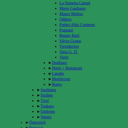
La Spinetta Campè
Mario Gagliasso
Mauro Molino
Oddero
Poderi Aldo Conterno
Pugnane
Renato Ratti
Silvio Grasso
Terredavino
Vajra G. D.
Vietti
►
Dogliano
►
Hotel + Restaurant
►
Langhe
►
Monferrato
►
Roero
►
Sardinien
►
Sizilien
►
Tirol
►
Toskana
►
Umbrien
►
Veneto
►
Österreich
►
Portugal