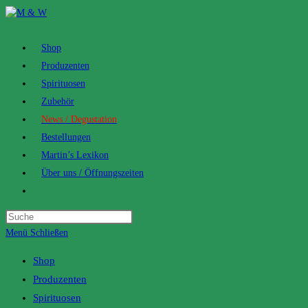
Zum
Inhalt
springen
Shop
Produzenten
Spirituosen
Zubehör
News / Degustation
Bestellungen
Martin’s Lexikon
Über uns / Öffnungszeiten
Toggle
website
search
Menü
Schließen
Shop
Produzenten
Spirituosen