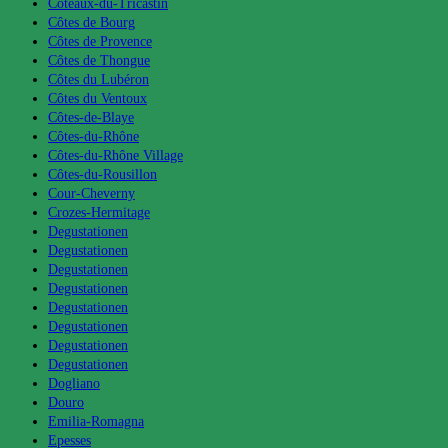
Coteaux-du-Tricastin
Côtes de Bourg
Côtes de Provence
Côtes de Thongue
Côtes du Lubéron
Côtes du Ventoux
Côtes-de-Blaye
Côtes-du-Rhône
Côtes-du-Rhône Village
Côtes-du-Rousillon
Cour-Cheverny
Crozes-Hermitage
Degustationen
Degustationen
Degustationen
Degustationen
Degustationen
Degustationen
Degustationen
Degustationen
Dogliano
Douro
Emilia-Romagna
Epesses