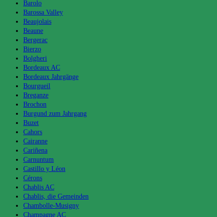
Barolo
Barossa Valley
Beaujolais
Beaune
Bergerac
Bierzo
Bolgheri
Bordeaux AC
Bordeaux Jahrgänge
Bourgueil
Breganze
Brochon
Burgund zum Jahrgang
Buzet
Cahors
Cairanne
Cariñena
Carnuntum
Castillo y Léon
Cérons
Chablis AC
Chablis, die Gemeinden
Chambolle-Musigny
Champagne AC