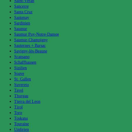
Saint-Véran
Sancerre
Santa Cruz
Santenay
Sardinien
Saumur
Saumur Puy-Notre-Damoe
Saumur-Champigny
Sauternes + Barsac
Savigny-lès-Beaune
Scansano
Schaffhausen
Sizilien
Soave
St. Gallen
Suvereto
Tavel
Thurgau
Tierra del Leon
Tirol
Toro
Toskana
Touraine
Umbrien