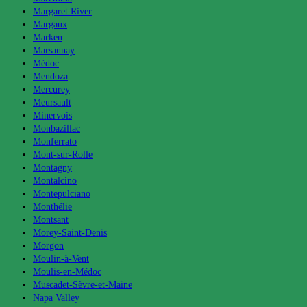
Margaret River
Margaux
Marken
Marsannay
Médoc
Mendoza
Mercurey
Meursault
Minervois
Monbazillac
Monferrato
Mont-sur-Rolle
Montagny
Montalcino
Montepulciano
Monthélie
Montsant
Morey-Saint-Denis
Morgon
Moulin-à-Vent
Moulis-en-Médoc
Muscadet-Sèvre-et-Maine
Napa Valley