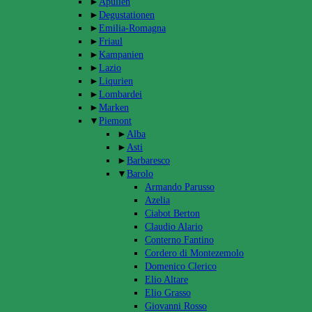
►
Apulien
►
Degustationen
►
Emilia-Romagna
►
Friaul
►
Kampanien
►
Lazio
►
Liqurien
►
Lombardei
►
Marken
▼
Piemont
►
Alba
►
Asti
►
Barbaresco
▼
Barolo
Armando Parusso
Azelia
Ciabot Berton
Claudio Alario
Conterno Fantino
Cordero di Montezemolo
Domenico Clerico
Elio Altare
Elio Grasso
Giovanni Rosso