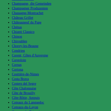
Champagne, die Gemeinden
Champagner Produzenten
Chassagne-Montrachet
Château Grillet
Châteauneuf du Pape
Chénas
Chianti Classico
Chinon
Chiroubles
Chorey-les-Beaune
Condrieu
Corent, Côtes d'Auvergne
Corgoloin
Cornas
Cortona
Cositière-de-Nimes
Costa Brava
Costers del Segre
Côte Chalonnaise
Côte de Brouilly
Côte-Rôtie, Ampuis
Coteaux du Languedoc
Coteaux-du-Layon