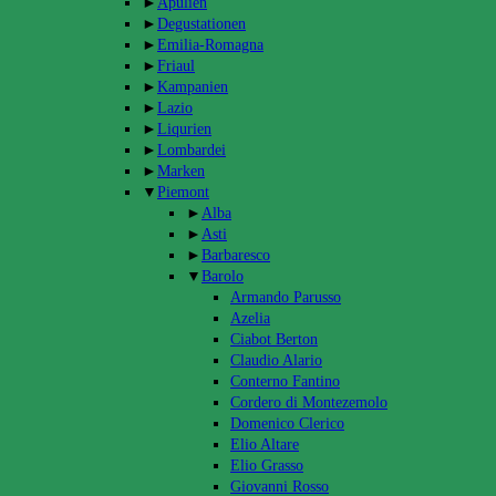
►
Apulien
►
Degustationen
►
Emilia-Romagna
►
Friaul
►
Kampanien
►
Lazio
►
Liqurien
►
Lombardei
►
Marken
▼
Piemont
►
Alba
►
Asti
►
Barbaresco
▼
Barolo
Armando Parusso
Azelia
Ciabot Berton
Claudio Alario
Conterno Fantino
Cordero di Montezemolo
Domenico Clerico
Elio Altare
Elio Grasso
Giovanni Rosso