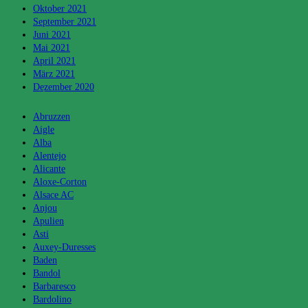
Oktober 2021
September 2021
Juni 2021
Mai 2021
April 2021
März 2021
Dezember 2020
Kategorien
Abruzzen
Aigle
Alba
Alentejo
Alicante
Aloxe-Corton
Alsace AC
Anjou
Apulien
Asti
Auxey-Duresses
Baden
Bandol
Barbaresco
Bardolino