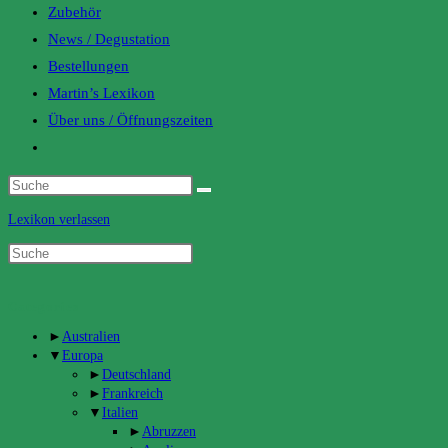
Zubehör
News / Degustation
Bestellungen
Martin’s Lexikon
Über uns / Öffnungszeiten
Toggle
website
search
Lexikon verlassen
Categories
►
Australien
▼
Europa
►
Deutschland
►
Frankreich
▼
Italien
►
Abruzzen