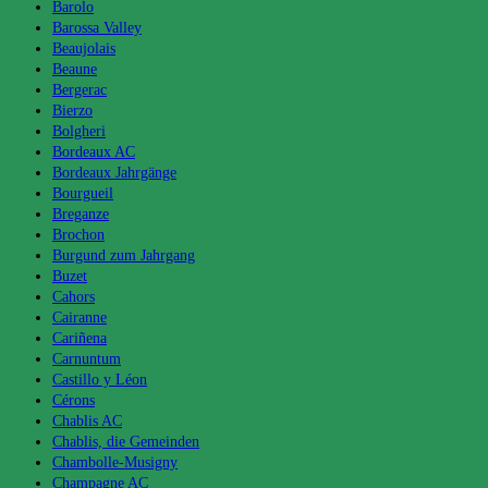
Barolo
Barossa Valley
Beaujolais
Beaune
Bergerac
Bierzo
Bolgheri
Bordeaux AC
Bordeaux Jahrgänge
Bourgueil
Breganze
Brochon
Burgund zum Jahrgang
Buzet
Cahors
Cairanne
Cariñena
Carnuntum
Castillo y Léon
Cérons
Chablis AC
Chablis, die Gemeinden
Chambolle-Musigny
Champagne AC