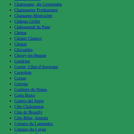
Champagne, die Gemeinden
Champagner Produzenten
Chassagne-Montrachet
Château Grillet
Châteauneuf du Pape
Chénas
Chianti Classico
Chinon
Chiroubles
Chorey-les-Beaune
Condrieu
Corent, Côtes d'Auvergne
Corgoloin
Cornas
Cortona
Cositière-de-Nimes
Costa Brava
Costers del Segre
Côte Chalonnaise
Côte de Brouilly
Côte-Rôtie, Ampuis
Coteaux du Languedoc
Coteaux-du-Layon