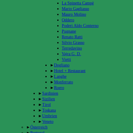
La Spinetta Campè
Mario Gagliasso
Mauro Molino
Oddero
Poderi Aldo Conterno
Pugnane
Renato Ratti
Silvio Grasso
Terredavino
Vajra G. D.
Vietti
►
Dogliano
►
Hotel + Restaurant
►
Langhe
►
Monferrato
►
Roero
►
Sardinien
►
Sizilien
►
Tirol
►
Toskana
►
Umbrien
►
Veneto
►
Österreich
►
Portugal