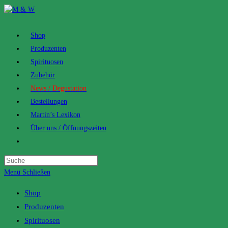
Zum
Inhalt
springen
Shop
Produzenten
Spirituosen
Zubehör
News / Degustation
Bestellungen
Martin’s Lexikon
Über uns / Öffnungszeiten
Toggle
website
search
Menü
Schließen
Shop
Produzenten
Spirituosen