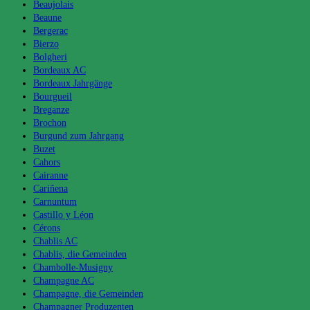
Beaujolais
Beaune
Bergerac
Bierzo
Bolgheri
Bordeaux AC
Bordeaux Jahrgänge
Bourgueil
Breganze
Brochon
Burgund zum Jahrgang
Buzet
Cahors
Cairanne
Cariñena
Carnuntum
Castillo y Léon
Cérons
Chablis AC
Chablis, die Gemeinden
Chambolle-Musigny
Champagne AC
Champagne, die Gemeinden
Champagner Produzenten