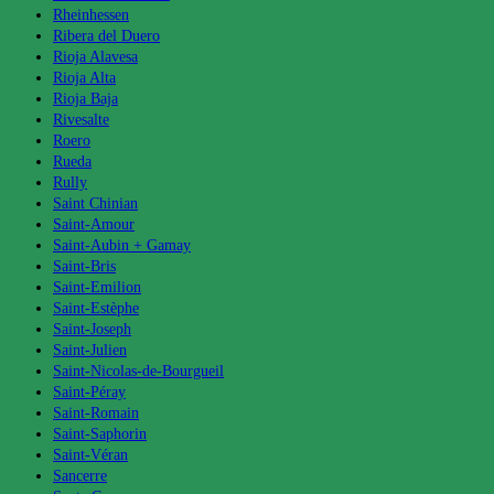
Rheinhessen
Ribera del Duero
Rioja Alavesa
Rioja Alta
Rioja Baja
Rivesalte
Roero
Rueda
Rully
Saint Chinian
Saint-Amour
Saint-Aubin + Gamay
Saint-Bris
Saint-Emilion
Saint-Estèphe
Saint-Joseph
Saint-Julien
Saint-Nicolas-de-Bourgueil
Saint-Péray
Saint-Romain
Saint-Saphorin
Saint-Véran
Sancerre