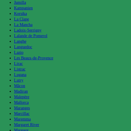
Jumilla
Kampanien
Korsika
La Clape
La Mancha
Ladoix-Serrigny
Lalande de Pomerol
Langhe
Languedoc
Lazio
Les Beaux-de-Provence
Lirac
Listrac
Lugana
Lutry
Mâcon
Madiran
Malepère
Mallorca
Maranges
Marcillac
Maremma
Margaret River
Margaux