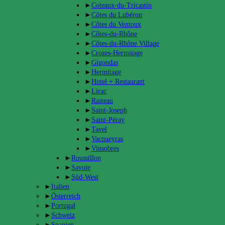
►
Coteaux-du-Tricastin
►
Côtes du Lubéron
►
Côtes du Ventoux
►
Côtes-du-Rhône
►
Côtes-du-Rhône Village
►
Crozes-Hermitage
►
Gigondas
►
Hermitage
►
Hotel + Restaurant
►
Lirac
►
Rasteau
►
Saint-Joseph
►
Saint-Péray
►
Tavel
►
Vacqueyras
►
Vinsobres
►
Roussillon
►
Savoie
►
Süd-West
►
Italien
►
Österreich
►
Portugal
►
Schweiz
►
Spanien