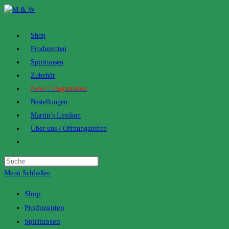
Zum
Inhalt
springen
Shop
Produzenten
Spirituosen
Zubehör
News / Degustation
Bestellungen
Martin’s Lexikon
Über uns / Öffnungszeiten
Toggle
website
search
Menü
Schließen
Shop
Produzenten
Spirituosen