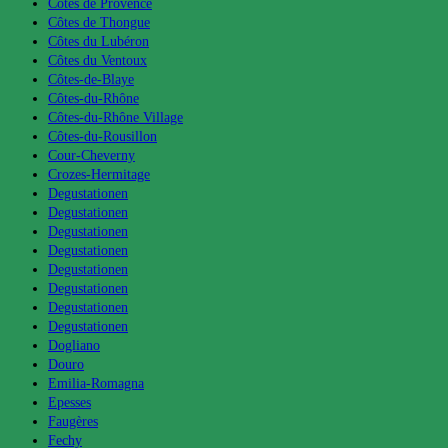
Côtes de Provence
Côtes de Thongue
Côtes du Lubéron
Côtes du Ventoux
Côtes-de-Blaye
Côtes-du-Rhône
Côtes-du-Rhône Village
Côtes-du-Rousillon
Cour-Cheverny
Crozes-Hermitage
Degustationen
Degustationen
Degustationen
Degustationen
Degustationen
Degustationen
Degustationen
Degustationen
Dogliano
Douro
Emilia-Romagna
Epesses
Faugères
Fechy