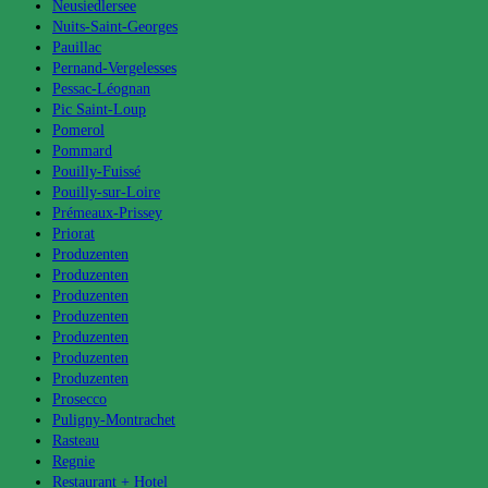
Neusiedlersee
Nuits-Saint-Georges
Pauillac
Pernand-Vergelesses
Pessac-Léognan
Pic Saint-Loup
Pomerol
Pommard
Pouilly-Fuissé
Pouilly-sur-Loire
Prémeaux-Prissey
Priorat
Produzenten
Produzenten
Produzenten
Produzenten
Produzenten
Produzenten
Produzenten
Prosecco
Puligny-Montrachet
Rasteau
Regnie
Restaurant + Hotel