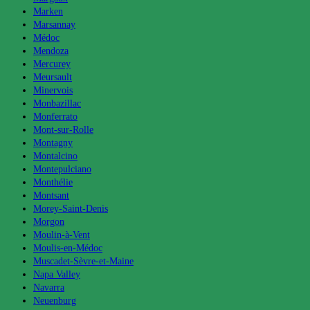
Marken
Marsannay
Médoc
Mendoza
Mercurey
Meursault
Minervois
Monbazillac
Monferrato
Mont-sur-Rolle
Montagny
Montalcino
Montepulciano
Monthélie
Montsant
Morey-Saint-Denis
Morgon
Moulin-à-Vent
Moulis-en-Médoc
Muscadet-Sèvre-et-Maine
Napa Valley
Navarra
Neuenburg