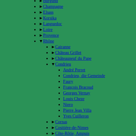
►
Burgund
►
Champagne
►
Elsass
►
Korsika
►
Languedoc
►
Loire
►
Provence
▼
Rhône
►
Cairanne
►
Château Grillet
►
Châteauneuf du Pape
▼
Condrieu
André Perret
Condrieu, die Gemeinde
Faury
François Bracoud
Georges Vernay
Louis Cheze
Niero
Pierre Jean Villa
Yves Cuilleron
►
Cornas
►
Cositière-de-Nimes
►
Côte-Rôtie, Ampuis