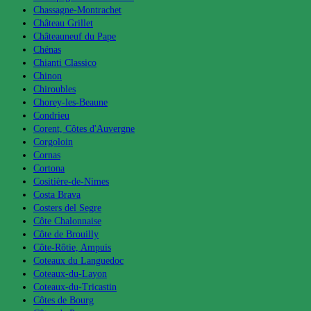
Chassagne-Montrachet
Château Grillet
Châteauneuf du Pape
Chénas
Chianti Classico
Chinon
Chiroubles
Chorey-les-Beaune
Condrieu
Corent, Côtes d'Auvergne
Corgoloin
Cornas
Cortona
Cositière-de-Nimes
Costa Brava
Costers del Segre
Côte Chalonnaise
Côte de Brouilly
Côte-Rôtie, Ampuis
Coteaux du Languedoc
Coteaux-du-Layon
Coteaux-du-Tricastin
Côtes de Bourg