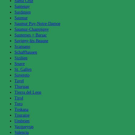
Santa Cruz
Santenay
Sardinien
Saumur
Saumur Puy-Notre-Damoe
Saumur-Champigny
Sauternes + Barsac
Savigny-lès-Beaune
Scansano
Schaffhausen
Sizilien
Soave
St. Gallen
Suvereto
Tavel
Thurgau
Tierra del Leon
Tirol
Toro
Toskana
Touraine
Umbrien
Vacqueyras
Valencia