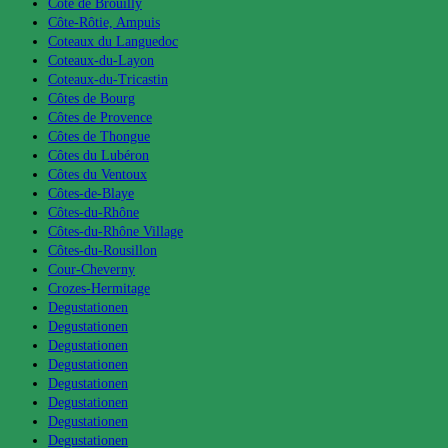
Côte de Brouilly
Côte-Rôtie, Ampuis
Coteaux du Languedoc
Coteaux-du-Layon
Coteaux-du-Tricastin
Côtes de Bourg
Côtes de Provence
Côtes de Thongue
Côtes du Lubéron
Côtes du Ventoux
Côtes-de-Blaye
Côtes-du-Rhône
Côtes-du-Rhône Village
Côtes-du-Rousillon
Cour-Cheverny
Crozes-Hermitage
Degustationen
Degustationen
Degustationen
Degustationen
Degustationen
Degustationen
Degustationen
Degustationen