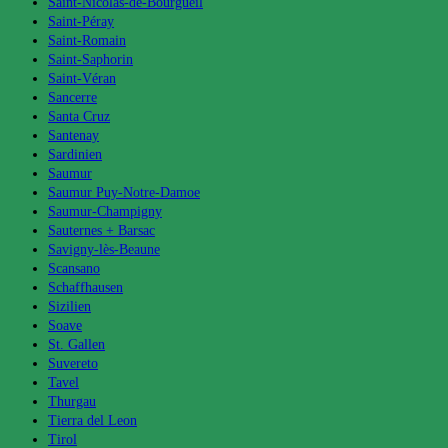
Saint-Nicolas-de-Bourgueil
Saint-Péray
Saint-Romain
Saint-Saphorin
Saint-Véran
Sancerre
Santa Cruz
Santenay
Sardinien
Saumur
Saumur Puy-Notre-Damoe
Saumur-Champigny
Sauternes + Barsac
Savigny-lès-Beaune
Scansano
Schaffhausen
Sizilien
Soave
St. Gallen
Suvereto
Tavel
Thurgau
Tierra del Leon
Tirol