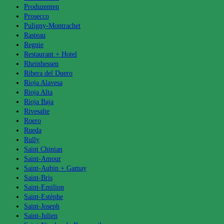
Produzenten
Prosecco
Puligny-Montrachet
Rasteau
Regnie
Restaurant + Hotel
Rheinhessen
Ribera del Duero
Rioja Alavesa
Rioja Alta
Rioja Baja
Rivesalte
Roero
Rueda
Rully
Saint Chinian
Saint-Amour
Saint-Aubin + Gamay
Saint-Bris
Saint-Emilion
Saint-Estèphe
Saint-Joseph
Saint-Julien