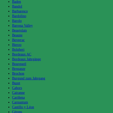
Baden
Bandol
Barbaresco
Bardolino
Barolo
Barossa Valley
Beaujolais
Beaune
Bergerac
Bierzo
Bolgheri
Bordeaux AC
Bordeaux Jahrgänge
Bourgueil
Breganze
Brochon
Burgund zum Jahrgang
Buzet
Cahors
Cairanne
Cariñena
Carnuntum
Castillo y Léon
Cérons