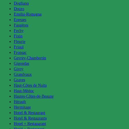
Dogliano
Douro
Emilia-Romagna
Epesses
Faugères
Fechy
Fixin
Fleurie
Friaul
Fronsac
Gevrey-Chambertin
Gigondas
Givry
Grandvaux
Graves
Haut-Côtes de Nuits
Haut-Médoc
Hautes-Côtes-de-Beaune
Hérault
Hermitage
Hotel & Restaurant
Hotel & Restaurants
Hotel + Restauarant