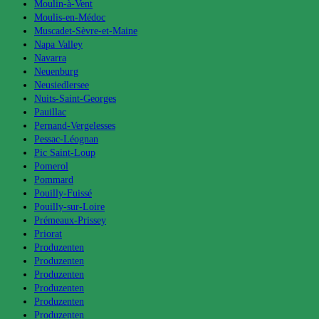
Moulin-à-Vent
Moulis-en-Médoc
Muscadet-Sèvre-et-Maine
Napa Valley
Navarra
Neuenburg
Neusiedlersee
Nuits-Saint-Georges
Pauillac
Pernand-Vergelesses
Pessac-Léognan
Pic Saint-Loup
Pomerol
Pommard
Pouilly-Fuissé
Pouilly-sur-Loire
Prémeaux-Prissey
Priorat
Produzenten
Produzenten
Produzenten
Produzenten
Produzenten
Produzenten