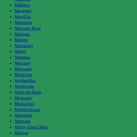
Mallorca
Maranges
Marcillac
Maremma
Margaret River
Margaux
Marken
Marsannay
Médoc
Mendoza
Mercurey
Meursault
Minervois
Monbazillac
Monferrato
Mont-sur-Rolle
Montagny
Montalcino
Montepulciano
Monthélie
Montsant
Morey-Saint-Denis
Morgon