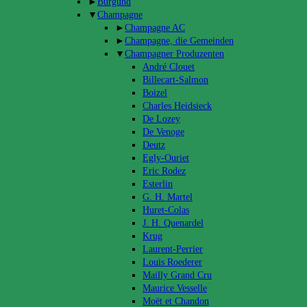
►
Burgund
▼
Champagne
►
Champagne AC
►
Champagne, die Gemeinden
▼
Champagner Produzenten
André Clouet
Billecart-Salmon
Boizel
Charles Heidsieck
De Lozey
De Venoge
Deutz
Egly-Ouriet
Eric Rodez
Esterlin
G. H. Martel
Huret-Colas
J. H. Quenardel
Krug
Laurent-Perrier
Louis Roederer
Mailly Grand Cru
Maurice Vesselle
Moët et Chandon