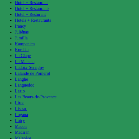
Hotel + Restaurant
Hotel + Restaurants
Hotel + Resturant
Hotels + Restaurants
Irancy
Juliénas
Jumilla
Kampanien
Korsika
La Clape
La Mancha
Ladoix-Serrigny
Lalande de Pomerol
Langhe
Languedoc
Lazio
Les Beaux-de-Provence
Lirac
Listrac
Lugana
Lutry
Mâcon
Madiran
Malepère