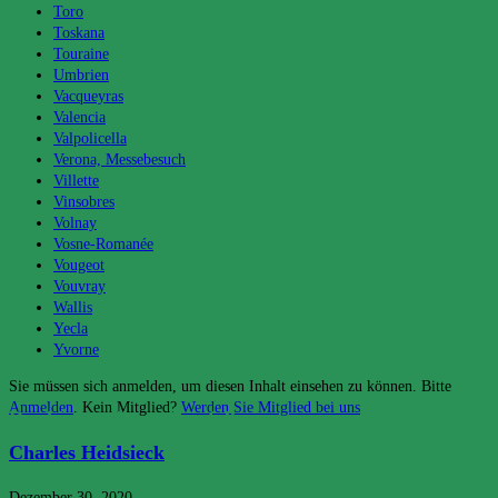
Toro
Toskana
Touraine
Umbrien
Vacqueyras
Valencia
Valpolicella
Verona, Messebesuch
Villette
Vinsobres
Volnay
Vosne-Romanée
Vougeot
Vouvray
Wallis
Yecla
Yvorne
Sie müssen sich anmelden, um diesen Inhalt einsehen zu können. Bitte
Anmelden
. Kein Mitglied?
Werden Sie Mitglied bei uns
Das könnte dir auch gefallen
Charles Heidsieck
Dezember 30, 2020