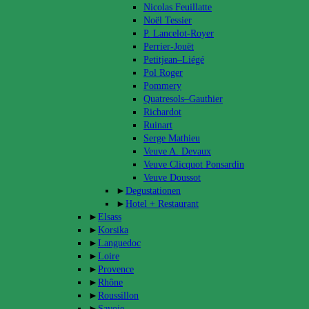
Nicolas Feuillatte
Noël Tessier
P. Lancelot-Royer
Perrier-Jouët
Petitjean–Liégé
Pol Roger
Pommery
Quatresols–Gauthier
Richardot
Ruinart
Serge Mathieu
Veuve A. Devaux
Veuve Clicquot Ponsardin
Veuve Doussot
►
Degustationen
►
Hotel + Restaurant
►
Elsass
►
Korsika
►
Languedoc
►
Loire
►
Provence
►
Rhône
►
Roussillon
►
Savoie