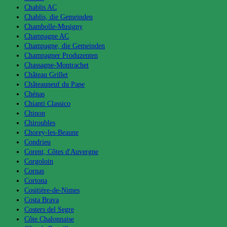
Chablis AC
Chablis, die Gemeinden
Chambolle-Musigny
Champagne AC
Champagne, die Gemeinden
Champagner Produzenten
Chassagne-Montrachet
Château Grillet
Châteauneuf du Pape
Chénas
Chianti Classico
Chinon
Chiroubles
Chorey-les-Beaune
Condrieu
Corent, Côtes d'Auvergne
Corgoloin
Cornas
Cortona
Cositière-de-Nimes
Costa Brava
Costers del Segre
Côte Chalonnaise