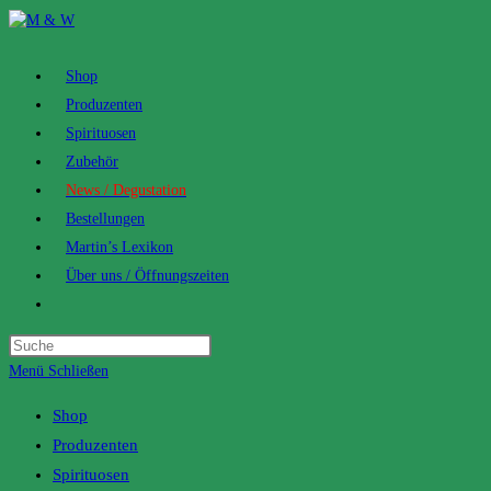
Zum
Inhalt
springen
Shop
Produzenten
Spirituosen
Zubehör
News / Degustation
Bestellungen
Martin’s Lexikon
Über uns / Öffnungszeiten
Toggle
website
search
Menü
Schließen
Shop
Produzenten
Spirituosen