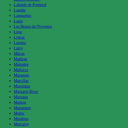
Lalande de Pomerol
Langhe
Languedoc
Lazio
Les Beaux-de-Provence
Lirac
Listrac
Lugana
Lutry
Mâcon
Madiran
Malepère
Mallorca
Maranges
Marcillac
Maremma
Margaret River
Margaux
Marken
Marsannay
Médoc
Mendoza
Mercurey