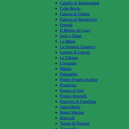
Castello di Monterinaldi
Colle Bereto
Fattoria di Fèlsina
Fattoria di Montecchio
Fontodi
Il Molino di Grace
Isole e Olena
La Massa
La Spinetta Casanova
Lamole di Lamole
Le Filigare
Livernano
Mazzei
Panzanello
Podere Poggio Scalette
Poggerino
Poggio al Sole
Poggio Amorelli
Querceto di Castellina
Querciabella
Renzo Marinai
Riseccoli
Tenuta di Nozzole
Tignanello