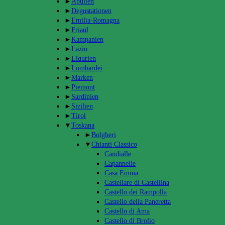
►
Apulien
►
Degustationen
►
Emilia-Romagna
►
Friaul
►
Kampanien
►
Lazio
►
Liqurien
►
Lombardei
►
Marken
►
Piemont
►
Sardinien
►
Sizilien
►
Tirol
▼
Toskana
►
Bolgheri
▼
Chianti Classico
Candialle
Capannelle
Casa Emma
Castellare di Castellina
Castello dei Rampolla
Castello della Paneretta
Castello di Ama
Castello di Brolio