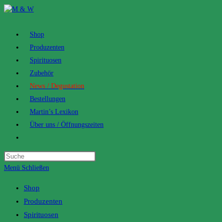
Zum
Inhalt
springen
Shop
Produzenten
Spirituosen
Zubehör
News / Degustation
Bestellungen
Martin’s Lexikon
Über uns / Öffnungszeiten
Toggle
website
search
Menü
Schließen
Shop
Produzenten
Spirituosen