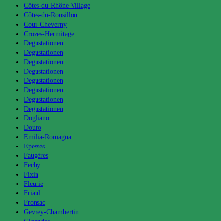
Côtes-du-Rhône Village
Côtes-du-Rousillon
Cour-Cheverny
Crozes-Hermitage
Degustationen
Degustationen
Degustationen
Degustationen
Degustationen
Degustationen
Degustationen
Degustationen
Dogliano
Douro
Emilia-Romagna
Epesses
Faugères
Fechy
Fixin
Fleurie
Friaul
Fronsac
Gevrey-Chambertin