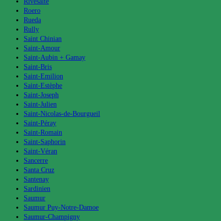
Rivesalte
Roero
Rueda
Rully
Saint Chinian
Saint-Amour
Saint-Aubin + Gamay
Saint-Bris
Saint-Emilion
Saint-Estèphe
Saint-Joseph
Saint-Julien
Saint-Nicolas-de-Bourgueil
Saint-Péray
Saint-Romain
Saint-Saphorin
Saint-Véran
Sancerre
Santa Cruz
Santenay
Sardinien
Saumur
Saumur Puy-Notre-Damoe
Saumur-Champigny