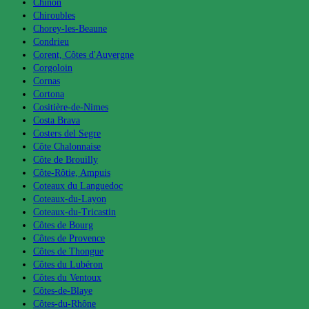
Chinon
Chiroubles
Chorey-les-Beaune
Condrieu
Corent, Côtes d'Auvergne
Corgoloin
Cornas
Cortona
Cositière-de-Nimes
Costa Brava
Costers del Segre
Côte Chalonnaise
Côte de Brouilly
Côte-Rôtie, Ampuis
Coteaux du Languedoc
Coteaux-du-Layon
Coteaux-du-Tricastin
Côtes de Bourg
Côtes de Provence
Côtes de Thongue
Côtes du Lubéron
Côtes du Ventoux
Côtes-de-Blaye
Côtes-du-Rhône