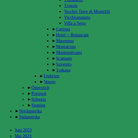
Tregole
Vecchie Terre di Montefili
Vicchiomaggio
Villa a Sesta
►
Cortona
►
Hotel + Restaurant
►
Maremma
►
Montalcino
►
Montepulciano
►
Scansano
►
Suvereto
►
Toskana
►
Umbrien
►
Veneto
►
Österreich
►
Portugal
►
Schweiz
►
Spanien
►
Nordamerika
►
Südamerika
Archiv
Juni 2023
Mai 2023