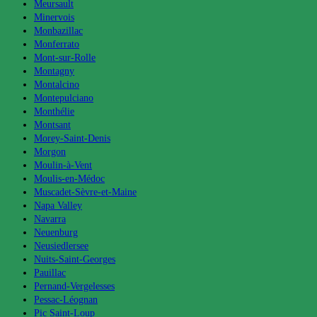
Meursault
Minervois
Monbazillac
Monferrato
Mont-sur-Rolle
Montagny
Montalcino
Montepulciano
Monthélie
Montsant
Morey-Saint-Denis
Morgon
Moulin-à-Vent
Moulis-en-Médoc
Muscadet-Sèvre-et-Maine
Napa Valley
Navarra
Neuenburg
Neusiedlersee
Nuits-Saint-Georges
Pauillac
Pernand-Vergelesses
Pessac-Léognan
Pic Saint-Loup