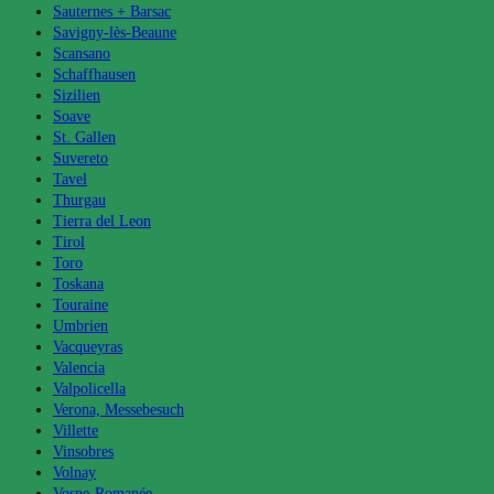
Sauternes + Barsac
Savigny-lès-Beaune
Scansano
Schaffhausen
Sizilien
Soave
St. Gallen
Suvereto
Tavel
Thurgau
Tierra del Leon
Tirol
Toro
Toskana
Touraine
Umbrien
Vacqueyras
Valencia
Valpolicella
Verona, Messebesuch
Villette
Vinsobres
Volnay
Vosne-Romanée