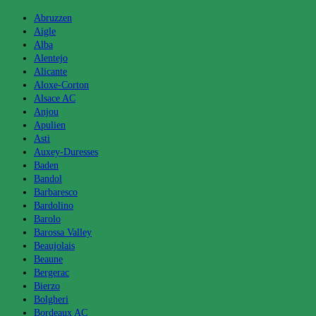
Abruzzen
Aigle
Alba
Alentejo
Alicante
Aloxe-Corton
Alsace AC
Anjou
Apulien
Asti
Auxey-Duresses
Baden
Bandol
Barbaresco
Bardolino
Barolo
Barossa Valley
Beaujolais
Beaune
Bergerac
Bierzo
Bolgheri
Bordeaux AC