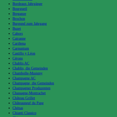
Bordeaux Jahrgänge
Bourgueil
Breganze
Brochon
Burgund zum Jahrgang
Buzet
Cahors
Cairanne
Cariñena
Carnuntum
Castillo y Léon
Cérons
Chablis AC
Chablis, die Gemeinden
Chambolle-Musigny
Champagne AC
Champagne, die Gemeinden
Champagner Produzenten
Chassagne-Montrachet
Château Grillet
Châteauneuf du Pape
Chénas
Chianti Classico