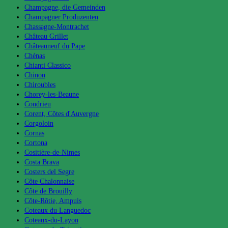
Champagne, die Gemeinden
Champagner Produzenten
Chassagne-Montrachet
Château Grillet
Châteauneuf du Pape
Chénas
Chianti Classico
Chinon
Chiroubles
Chorey-les-Beaune
Condrieu
Corent, Côtes d'Auvergne
Corgoloin
Cornas
Cortona
Cositière-de-Nimes
Costa Brava
Costers del Segre
Côte Chalonnaise
Côte de Brouilly
Côte-Rôtie, Ampuis
Coteaux du Languedoc
Coteaux-du-Layon