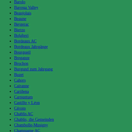
Barolo
Barossa Valley
Beaujolais
Beaune
Bergerac
Bierzo
Bolgheri
Bordeaux AC
Bordeaux Jahrgänge
Bourgueil
Breganze
Brochon
Burgund zum Jahrgang
Buzet
Cahors
Cairanne
Cariñena
Carnuntum
Castillo y Léon
Cérons
Chablis AC
Chablis, die Gemeinden
Chambolle-Musigny
Champagne AC