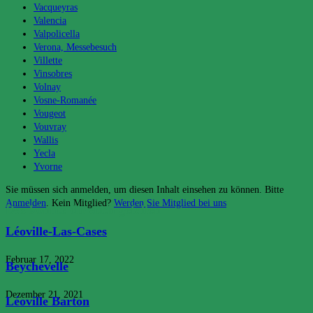
Vacqueyras
Valencia
Valpolicella
Verona, Messebesuch
Villette
Vinsobres
Volnay
Vosne-Romanée
Vougeot
Vouvray
Wallis
Yecla
Yvorne
Sie müssen sich anmelden, um diesen Inhalt einsehen zu können. Bitte
Anmelden
. Kein Mitglied?
Werden Sie Mitglied bei uns
Das könnte dir auch gefallen
Léoville-Las-Cases
Februar 17, 2022
Beychevelle
Dezember 21, 2021
Léoville Barton