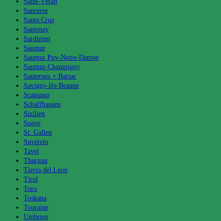
Saint-Véran
Sancerre
Santa Cruz
Santenay
Sardinien
Saumur
Saumur Puy-Notre-Damoe
Saumur-Champigny
Sauternes + Barsac
Savigny-lès-Beaune
Scansano
Schaffhausen
Sizilien
Soave
St. Gallen
Suvereto
Tavel
Thurgau
Tierra del Leon
Tirol
Toro
Toskana
Touraine
Umbrien