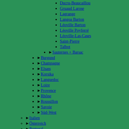
Ducru-Beaucaillou
Gruaud Larose
Lagrange
Langoa Barton
Léoville Barton
Léoville Poyferré
Léoville-Las-Cases
Saint-Pierre
Talbot
►
Sauternes + Barsac
►
Burgund
►
Champagne
►
Elsass
►
Korsika
►
Languedoc
►
Loire
►
Provence
►
Rhône
►
Roussillon
►
Savoie
►
Süd-West
►
Italien
►
Österreich
►
Portugal