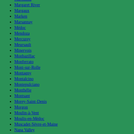
Margaret River
Margaux
Marken
Marsannay
Médoc
Mendoza
Mercurey
Meursault
Minervois
Monbazillac
Monferrato
Mont-sur-Rolle
Montagny
Montalcino
Montepulciano
Monthélie
Montsant
Morey-Saint-Denis
Morgon
Moulin-à-Vent
Moulis-en-Médoc
Muscadet-Sèvre-et-Maine
Napa Valley