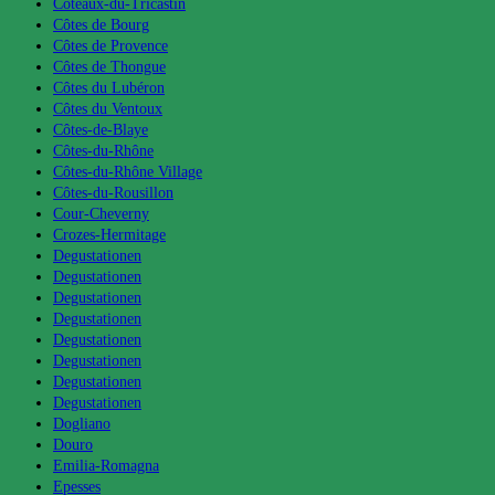
Coteaux-du-Tricastin
Côtes de Bourg
Côtes de Provence
Côtes de Thongue
Côtes du Lubéron
Côtes du Ventoux
Côtes-de-Blaye
Côtes-du-Rhône
Côtes-du-Rhône Village
Côtes-du-Rousillon
Cour-Cheverny
Crozes-Hermitage
Degustationen
Degustationen
Degustationen
Degustationen
Degustationen
Degustationen
Degustationen
Degustationen
Dogliano
Douro
Emilia-Romagna
Epesses