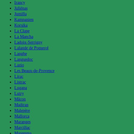
Irancy
Juliénas
Jumilla
Kampanien
Korsika
La Clape
La Mancha
Ladoix-Serrigny
Lalande de Pomerol
Langhe
Languedoc
Lazio
Les Beaux-de-Provence
Lirac
Listrac
Lugana
Lutry
Mâcon
Madiran
Malepère
Mallorca
Maranges
Marcillac
Maremma