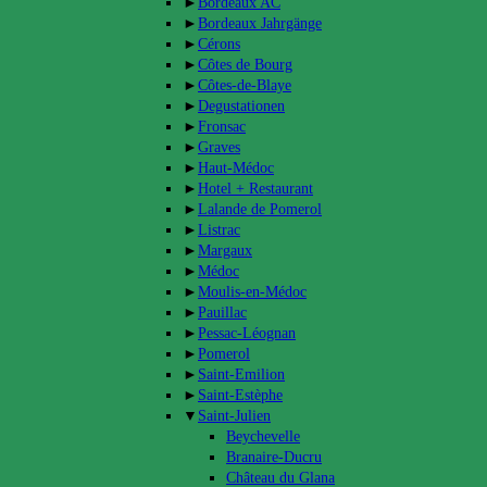
►
Bordeaux AC
►
Bordeaux Jahrgänge
►
Cérons
►
Côtes de Bourg
►
Côtes-de-Blaye
►
Degustationen
►
Fronsac
►
Graves
►
Haut-Médoc
►
Hotel + Restaurant
►
Lalande de Pomerol
►
Listrac
►
Margaux
►
Médoc
►
Moulis-en-Médoc
►
Pauillac
►
Pessac-Léognan
►
Pomerol
►
Saint-Emilion
►
Saint-Estèphe
▼
Saint-Julien
Beychevelle
Branaire-Ducru
Château du Glana