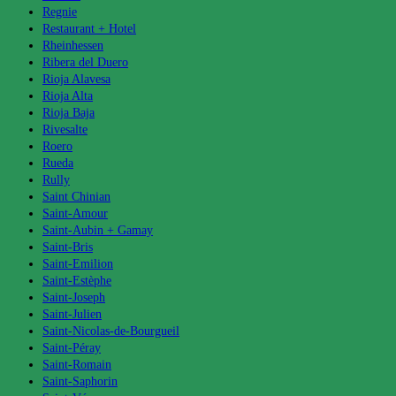
Regnie
Restaurant + Hotel
Rheinhessen
Ribera del Duero
Rioja Alavesa
Rioja Alta
Rioja Baja
Rivesalte
Roero
Rueda
Rully
Saint Chinian
Saint-Amour
Saint-Aubin + Gamay
Saint-Bris
Saint-Emilion
Saint-Estèphe
Saint-Joseph
Saint-Julien
Saint-Nicolas-de-Bourgueil
Saint-Péray
Saint-Romain
Saint-Saphorin