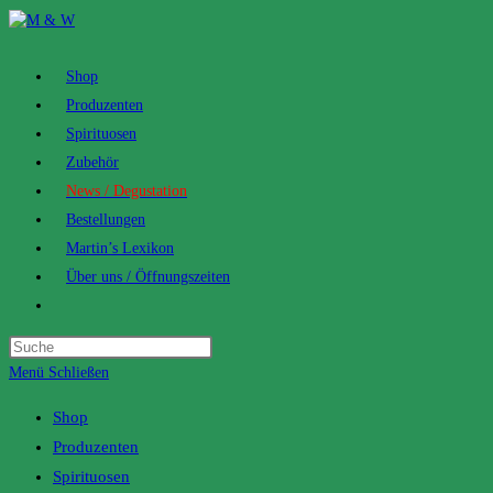
Zum
Inhalt
springen
Shop
Produzenten
Spirituosen
Zubehör
News / Degustation
Bestellungen
Martin’s Lexikon
Über uns / Öffnungszeiten
Toggle
website
search
Menü
Schließen
Shop
Produzenten
Spirituosen