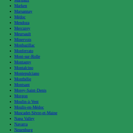
Margaux
Marken
Marsannay
Médoc
Mendoza
Mercurey
Meursault
Minervois
Monbazillac
Monferrato
Mont-sur-Rolle
Montagny
Montalcino
Montepulciano
Monthélie
Montsant
Morey-Saint-Denis
Morgon
Moulin-à-Vent
Moulis-en-Médoc
Muscadet-Sèvre-et-Maine
Napa Valley
Navarra
Neuenburg