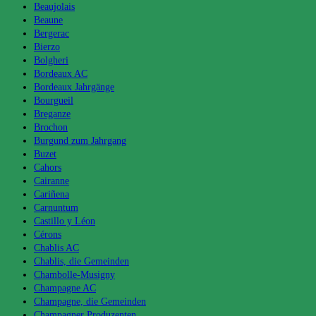
Beaujolais
Beaune
Bergerac
Bierzo
Bolgheri
Bordeaux AC
Bordeaux Jahrgänge
Bourgueil
Breganze
Brochon
Burgund zum Jahrgang
Buzet
Cahors
Cairanne
Cariñena
Carnuntum
Castillo y Léon
Cérons
Chablis AC
Chablis, die Gemeinden
Chambolle-Musigny
Champagne AC
Champagne, die Gemeinden
Champagner Produzenten