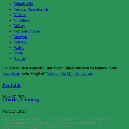
Valpolicella
Verona, Messebesuch
Villette
Vinsobres
Volnay
Vosne-Romanée
Vougeot
Vouvray
Wallis
Yecla
Yvorne
Sie müssen sich anmelden, um diesen Inhalt einsehen zu können. Bitte
Anmelden
. Kein Mitglied?
Werden Sie Mitglied bei uns
Das könnte dir auch gefallen
Penfolds
März 27, 2021
Charles Cimicky
März 27, 2021
Wein, Spirituosen ab 18 Jahren! Die M & W GmbH verkauft keine alkoholhaltigen
Getränke an Jugendliche unter 18 Jahren. Wir behalten uns das Recht vor, beim
Kauf/Bestellung eine Altersprüfung vorzunehmen.