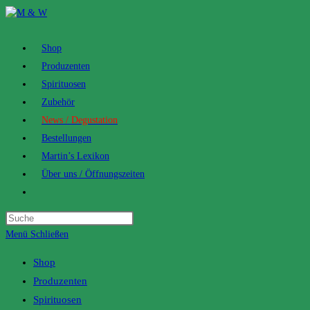
Zum
Inhalt
springen
Shop
Produzenten
Spirituosen
Zubehör
News / Degustation
Bestellungen
Martin’s Lexikon
Über uns / Öffnungszeiten
Toggle
website
search
Menü
Schließen
Shop
Produzenten
Spirituosen