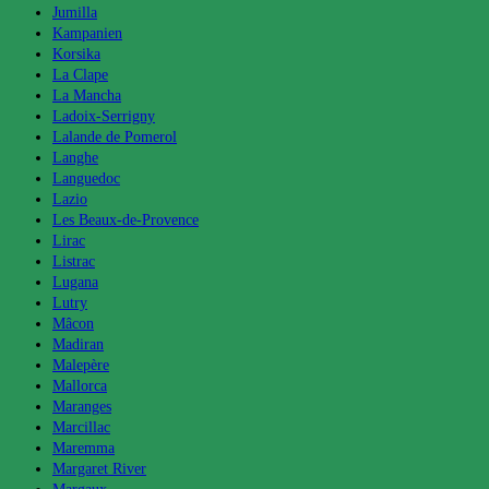
Jumilla
Kampanien
Korsika
La Clape
La Mancha
Ladoix-Serrigny
Lalande de Pomerol
Langhe
Languedoc
Lazio
Les Beaux-de-Provence
Lirac
Listrac
Lugana
Lutry
Mâcon
Madiran
Malepère
Mallorca
Maranges
Marcillac
Maremma
Margaret River