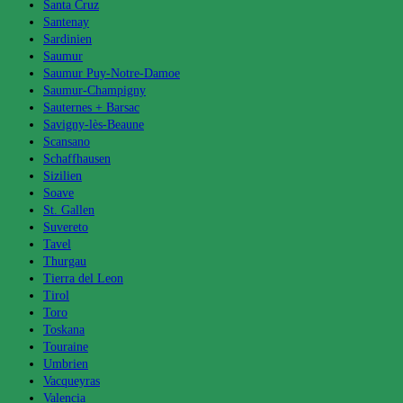
Santa Cruz
Santenay
Sardinien
Saumur
Saumur Puy-Notre-Damoe
Saumur-Champigny
Sauternes + Barsac
Savigny-lès-Beaune
Scansano
Schaffhausen
Sizilien
Soave
St. Gallen
Suvereto
Tavel
Thurgau
Tierra del Leon
Tirol
Toro
Toskana
Touraine
Umbrien
Vacqueyras
Valencia