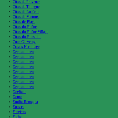
Côtes de Provence
Côtes de Thongue
Côtes du Lubéron
Côtes du Ventoux
Côtes-de-Blaye
Côtes-du-Rhône
Côtes-du-Rhône Village
Côtes-du-Rousillon
Cour-Cheverny
Crozes-Hermitage
Degustationen
Degustationen
Degustationen
Degustationen
Degustationen
Degustationen
Degustationen
Degustationen
Dogliano
Douro
Emilia-Romagna
Epesses
Faugères
Fechy