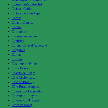
Chassagne-Montrachet
Château Grillet
Châteauneuf du Pape
Chénas
Chianti Classico
Chinon
Chiroubles
Chorey-les-Beaune
Condrieu
Corent, Côtes d'Auvergne
Corgoloin
Cornas
Cortona
Cositière-de-Nimes
Costa Brava
Costers del Segre
Côte Chalonnaise
Côte de Brouilly
Côte-Rôtie, Ampuis
Coteaux du Languedoc
Coteaux-du-Layon
Coteaux-du-Tricastin
Côtes de Bourg