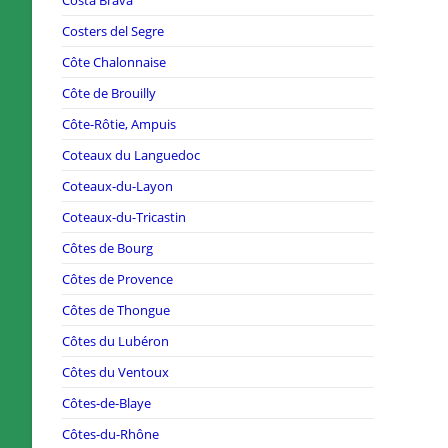
Costers del Segre
Côte Chalonnaise
Côte de Brouilly
Côte-Rôtie, Ampuis
Coteaux du Languedoc
Coteaux-du-Layon
Coteaux-du-Tricastin
Côtes de Bourg
Côtes de Provence
Côtes de Thongue
Côtes du Lubéron
Côtes du Ventoux
Côtes-de-Blaye
Côtes-du-Rhône