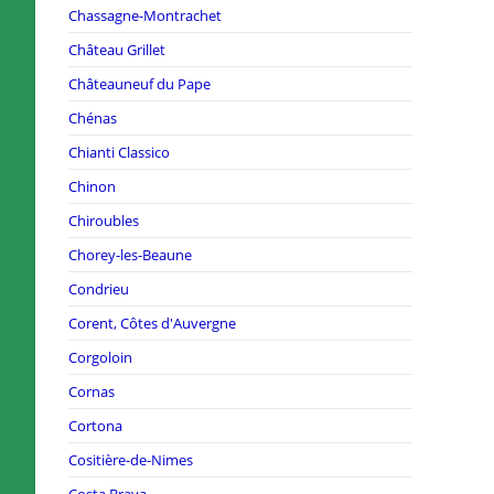
Chassagne-Montrachet
Château Grillet
Châteauneuf du Pape
Chénas
Chianti Classico
Chinon
Chiroubles
Chorey-les-Beaune
Condrieu
Corent, Côtes d'Auvergne
Corgoloin
Cornas
Cortona
Cositière-de-Nimes
Costa Brava