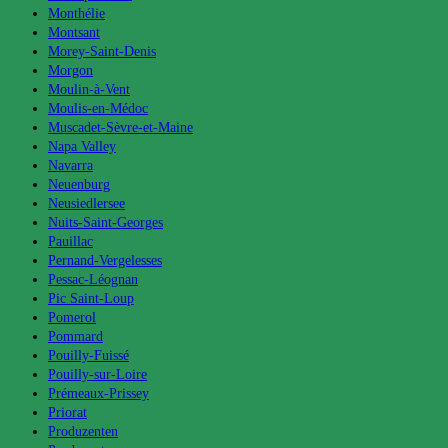
Monthélie
Montsant
Morey-Saint-Denis
Morgon
Moulin-à-Vent
Moulis-en-Médoc
Muscadet-Sèvre-et-Maine
Napa Valley
Navarra
Neuenburg
Neusiedlersee
Nuits-Saint-Georges
Pauillac
Pernand-Vergelesses
Pessac-Léognan
Pic Saint-Loup
Pomerol
Pommard
Pouilly-Fuissé
Pouilly-sur-Loire
Prémeaux-Prissey
Priorat
Produzenten