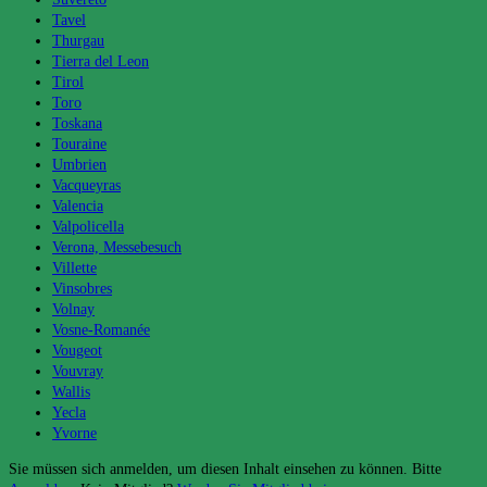
Tavel
Thurgau
Tierra del Leon
Tirol
Toro
Toskana
Touraine
Umbrien
Vacqueyras
Valencia
Valpolicella
Verona, Messebesuch
Villette
Vinsobres
Volnay
Vosne-Romanée
Vougeot
Vouvray
Wallis
Yecla
Yvorne
Sie müssen sich anmelden, um diesen Inhalt einsehen zu können. Bitte