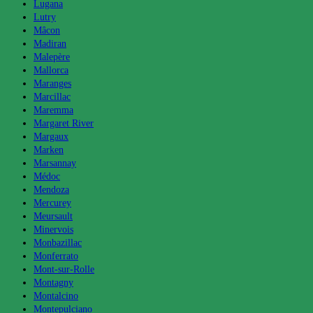
Lugana
Lutry
Mâcon
Madiran
Malepère
Mallorca
Maranges
Marcillac
Maremma
Margaret River
Margaux
Marken
Marsannay
Médoc
Mendoza
Mercurey
Meursault
Minervois
Monbazillac
Monferrato
Mont-sur-Rolle
Montagny
Montalcino
Montepulciano