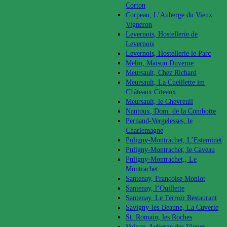
Corton
Corpeau, L’Auberge du Vieux
Vigneron
Levernois, Hostellerie de
Levernois
Levernois, Hostellerie le Parc
Melin, Maison Duverne
Meursault, Chez Richard
Meursault, La Cueillette im
Châteaux Citeaux
Meursault, le Chevreuil
Nantoux, Dom. de la Combotte
Pernand-Vergelesses, le
Charlemagne
Puligny-Montrachet, L’Estaminet
Puligny-Montrachet, le Caveau
Puligny-Montrachet,, Le
Montrachet
Santenay, Françoise Moniot
Santenay, l‘Ouillette
Santenay, Le Terroir Restaurant
Savigny-les-Beaune, La Cuverie
St. Romain, les Roches
Volnay, Auberge des Vignes