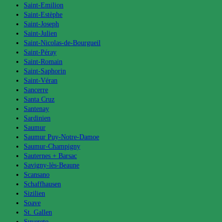
Saint-Emilion
Saint-Estèphe
Saint-Joseph
Saint-Julien
Saint-Nicolas-de-Bourgueil
Saint-Péray
Saint-Romain
Saint-Saphorin
Saint-Véran
Sancerre
Santa Cruz
Santenay
Sardinien
Saumur
Saumur Puy-Notre-Damoe
Saumur-Champigny
Sauternes + Barsac
Savigny-lès-Beaune
Scansano
Schaffhausen
Sizilien
Soave
St. Gallen
Suvereto