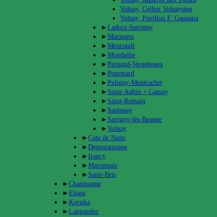
Volnay, Cellier Volnaysien
Volnay, Pavillon F. Gaunaux
►
Ladoix-Serrigny
►
Maranges
►
Meursault
►
Monthélie
►
Pernand-Vergelesses
►
Pommard
►
Puligny-Montrachet
►
Saint-Aubin + Gamay
►
Saint-Romain
►
Santenay
►
Savigny-lès-Beaune
►
Volnay
►
Cote de Nuits
►
Degustationen
►
Irancy
►
Maconnais
►
Saint-Bris
►
Champagne
►
Elsass
►
Korsika
►
Languedoc