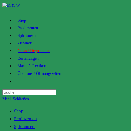
Zum
Inhalt
springen
Shop
Produzenten
Spirituosen
Zubehör
News / Degustation
Bestellungen
Martin’s Lexikon
Über uns / Öffnungszeiten
Toggle
website
search
Menü
Schließen
Shop
Produzenten
Spirituosen