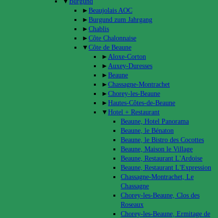
▼
Burgund
►
Beaujolais AOC
►
Burgund zum Jahrgang
►
Chablis
►
Côte Chalonnaise
▼
Côte de Beaune
►
Aloxe-Corton
►
Auxey-Duresses
►
Beaune
►
Chassagne-Montrachet
►
Chorey-les-Beaune
►
Hautes-Côtes-de-Beaune
▼
Hotel + Restaurant
Beaune, Hotel Panorama
Beaune, le Bénaton
Beaune, le Bistro des Cocottes
Beaune, Maison le Village
Beaune, Restaurant L'Ardoise
Beaune, Restaurant L'Expression
Chassagne-Montrachet, Le
Chassagne
Chorey-les-Beaune, Clos des
Roseaux
Chorey-les-Beaune, Ermitage de