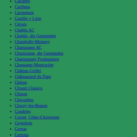
Cairanne
Cariñena
Carnuntum
Castillo y Léon
Cérons
Chablis AC
Chablis, die Gemeinden
Chambolle-Musigny
Champagne AC
Champagne, die Gemeinden
Champagner Produzenten
Chassagne-Montrachet
Château Grillet
Châteauneuf du Pape
Chénas
Chianti Classico
Chinon
Chiroubles
Chorey-les-Beaune
Condrieu
Corent, Côtes d'Auvergne
Corgoloin
Cornas
Cortona