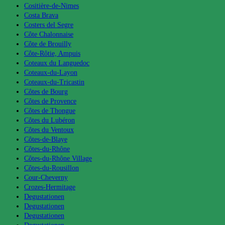
Cositière-de-Nimes
Costa Brava
Costers del Segre
Côte Chalonnaise
Côte de Brouilly
Côte-Rôtie, Ampuis
Coteaux du Languedoc
Coteaux-du-Layon
Coteaux-du-Tricastin
Côtes de Bourg
Côtes de Provence
Côtes de Thongue
Côtes du Lubéron
Côtes du Ventoux
Côtes-de-Blaye
Côtes-du-Rhône
Côtes-du-Rhône Village
Côtes-du-Rousillon
Cour-Cheverny
Crozes-Hermitage
Degustationen
Degustationen
Degustationen