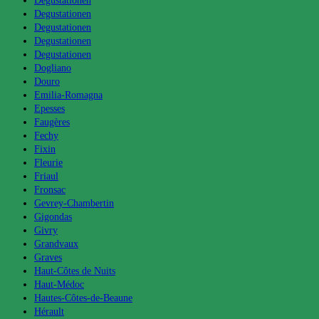
Degustationen
Degustationen
Degustationen
Degustationen
Degustationen
Dogliano
Douro
Emilia-Romagna
Epesses
Faugères
Fechy
Fixin
Fleurie
Friaul
Fronsac
Gevrey-Chambertin
Gigondas
Givry
Grandvaux
Graves
Haut-Côtes de Nuits
Haut-Médoc
Hautes-Côtes-de-Beaune
Hérault