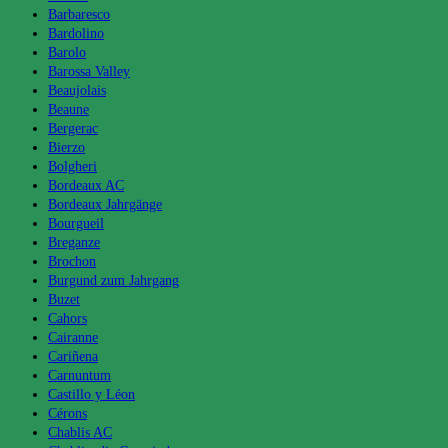
Barbaresco
Bardolino
Barolo
Barossa Valley
Beaujolais
Beaune
Bergerac
Bierzo
Bolgheri
Bordeaux AC
Bordeaux Jahrgänge
Bourgueil
Breganze
Brochon
Burgund zum Jahrgang
Buzet
Cahors
Cairanne
Cariñena
Carnuntum
Castillo y Léon
Cérons
Chablis AC