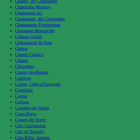
Chablis, die Gemeinden
Chambolle-Musigny
Champagne AC
Champagne, die Gemeinden
Champagner Produzenten
Chassagne-Montrachet
Château Grillet
Châteauneuf du Pape
Chénas
Chianti Classico
Chinon
Chiroubles
Chorey-les-Beaune
Condrieu
Corent, Côtes d'Auvergne
Corgoloin
Cornas
Cortona
Cositière-de-Nimes
Costa Brava
Costers del Segre
Côte Chalonnaise
Côte de Brouilly
Côte-Rôtie, Ampuis