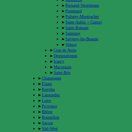
►
Pernand-Vergelesses
►
Pommard
►
Puligny-Montrachet
►
Saint-Aubin + Gamay
►
Saint-Romain
►
Santenay
►
Savigny-lès-Beaune
►
Volnay
►
Cote de Nuits
►
Degustationen
►
Irancy
►
Maconnais
►
Saint-Bris
►
Champagne
►
Elsass
►
Korsika
►
Languedoc
►
Loire
►
Provence
►
Rhône
►
Roussillon
►
Savoie
►
Süd-West