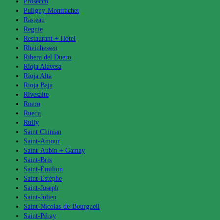
Prosecco
Puligny-Montrachet
Rasteau
Regnie
Restaurant + Hotel
Rheinhessen
Ribera del Duero
Rioja Alavesa
Rioja Alta
Rioja Baja
Rivesalte
Roero
Rueda
Rully
Saint Chinian
Saint-Amour
Saint-Aubin + Gamay
Saint-Bris
Saint-Emilion
Saint-Estèphe
Saint-Joseph
Saint-Julien
Saint-Nicolas-de-Bourgueil
Saint-Péray