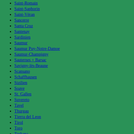
Saint-Romain
Saint-Saphorin
Saint-Véran
Sancerre
Santa Cruz
Santenay
Sardinien
Saumur
Saumur Puy-Notre-Damoe
Saumur-Champigny
Sauternes + Barsac
Savigny-lès-Beaune
Scansano
Schaffhausen
Sizilien
Soave
St. Gallen
Suvereto
Tavel
Thurgau
Tierra del Leon
Tirol
Toro
Toskana