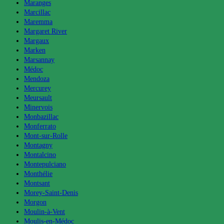
Maranges
Marcillac
Maremma
Margaret River
Margaux
Marken
Marsannay
Médoc
Mendoza
Mercurey
Meursault
Minervois
Monbazillac
Monferrato
Mont-sur-Rolle
Montagny
Montalcino
Montepulciano
Monthélie
Montsant
Morey-Saint-Denis
Morgon
Moulin-à-Vent
Moulis-en-Médoc