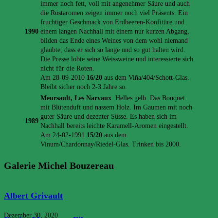
immer noch fett, voll mit angenehmer Säure und auch
die Röstaromen zeigen immer noch viel Präsents. Ein
fruchtiger Geschmack von Erdbeeren-Konfitüre und
1990
einem langen Nachhall mit einem nur kurzen Abgang,
bilden das Ende eines Weines von dem wohl niemand
glaubte, dass er sich so lange und so gut halten wird.
Die Presse lobte seine Weissweine und interessierte sich
nicht für die Roten.
Am 28-09-2010
16/20
aus dem Viña/404/Schott-Glas.
Bleibt sicher noch 2-3 Jahre so.
Meursault, Les Narvaux
. Helles gelb. Das Bouquet
mit Blütenduft und nassem Holz. Im Gaumen mit noch
guter Säure und dezenter Süsse. Es haben sich im
1989
Nachhall bereits leichte Karamell-Aromen eingestellt.
Am 24-02-1991
15/20
aus dem
Vinum/Chardonnay/Riedel-Glas. Trinken bis 2000.
Galerie Michel Bouzereau
Das könnte dir auch gefallen
Albert Grivault
Dezember 30, 2020