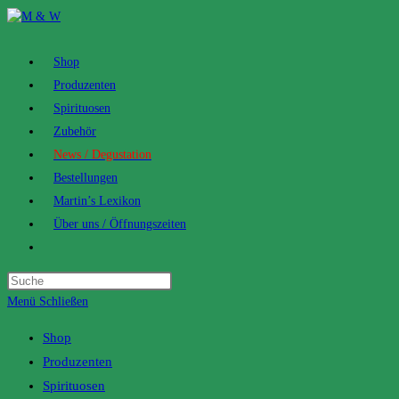
Zum
Inhalt
springen
Shop
Produzenten
Spirituosen
Zubehör
News / Degustation
Bestellungen
Martin’s Lexikon
Über uns / Öffnungszeiten
Toggle
website
search
Menü
Schließen
Shop
Produzenten
Spirituosen