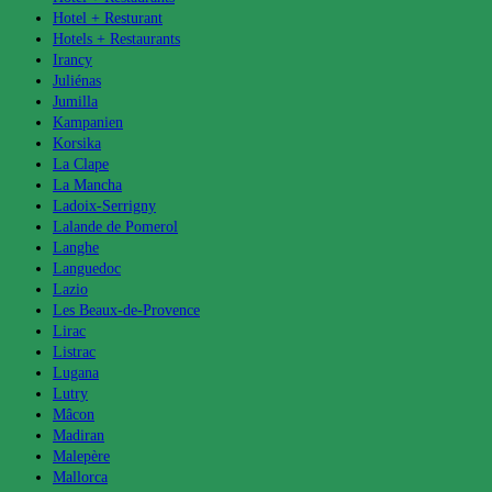
Hotel + Resturant
Hotels + Restaurants
Irancy
Juliénas
Jumilla
Kampanien
Korsika
La Clape
La Mancha
Ladoix-Serrigny
Lalande de Pomerol
Langhe
Languedoc
Lazio
Les Beaux-de-Provence
Lirac
Listrac
Lugana
Lutry
Mâcon
Madiran
Malepère
Mallorca