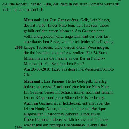
die Rue Robert Thénard 5 um, der Platz in der alten Domaine wurde zu
klein und zu umständlich.
Meursault 1er Cru Genevrières
. Gelb, kein blasser,
der hat Farbe. In der Nase fein, tief, fast süss, dieser
gefällt auf den ersten Moment. Am Gaumen dann
vollmundig jedoch kurz, angenehm mit der aber fast
amerikanischen Süsse, von der ich leider schnell genug
2008
kriege. Trotzdem, viele werden diesen Wein mögen,
die ihn bezahlen können bzw. wollen. Für 54 Euro
Mitnahmepreis die Flasche an der Bar in Puligny-
Montrachet. Ein Schnäppchen Preis?
Am 20-09-2010
15/20
aus dem Fine/Weisswein/Schott-
Glas.
Meursault, Les Tessons
. Helles Goldgelb. Kräftig,
holzbetont, etwas Frucht und eine leichte Nuss Note.
Im Gaumen besser im Schuss, immer noch mit feinem,
fettem Körper und guter Säure die Frische bringt.
Auch im Gaumen ist er holzbetont, entfaltet aber die
feinen Honig Noten, die einfach in einen Barrique
ausgebauten Chardonnay gehören. Trotz etwas
Überreife, macht dieser wirklich spass und ich lasse
wieder mal ein richtiges Chardonnay-Erlebnis über
1993