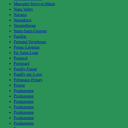
Muscadet-Sèvre-et-Maine
Napa Valley
Navarra
Neuenburg
Neusiedlersee
Nuits-Saint-Georges
Pauillac
Pernand-Vergelesses
Pessac-Léognan
Pic Saint-Loup
Pomerol
Pommard
Pouilly-Fuissé
Pouilly-sur-Loire
Prémeaux-Prissey
Priorat
Produzenten
Produzenten
Produzenten
Produzenten
Produzenten
Produzenten
Produzenten