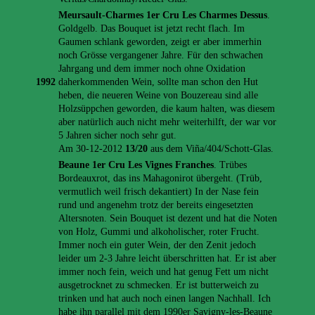
Meursault-Charmes 1er Cru Les Charmes Dessus
.
Goldgelb. Das Bouquet ist jetzt recht flach. Im
Gaumen schlank geworden, zeigt er aber immerhin
noch Grösse vergangener Jahre. Für den schwachen
Jahrgang und dem immer noch ohne Oxidation
1992
daherkommenden Wein, sollte man schon den Hut
heben, die neueren Weine von Bouzereau sind alle
Holzsüppchen geworden, die kaum halten, was diesem
aber natürlich auch nicht mehr weiterhilft, der war vor
5 Jahren sicher noch sehr gut.
Am 30-12-2012
13/20
aus dem Viña/404/Schott-Glas.
Beaune 1er Cru Les Vignes Franches
. Trübes
Bordeauxrot, das ins Mahagonirot übergeht. (Trüb,
vermutlich weil frisch dekantiert) In der Nase fein
rund und angenehm trotz der bereits eingesetzten
Altersnoten. Sein Bouquet ist dezent und hat die Noten
von Holz, Gummi und alkoholischer, roter Frucht.
Immer noch ein guter Wein, der den Zenit jedoch
leider um 2-3 Jahre leicht überschritten hat. Er ist aber
immer noch fein, weich und hat genug Fett um nicht
ausgetrocknet zu schmecken. Er ist butterweich zu
trinken und hat auch noch einen langen Nachhall. Ich
habe ihn parallel mit dem 1990er Savigny-les-Beaune