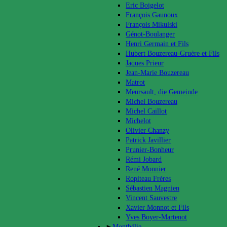
Eric Boigelot
François Gaunoux
François Mikulski
Génot-Boulanger
Henri Germain et Fils
Hubert Bouzereau-Gruère et Fils
Jaques Prieur
Jean-Marie Bouzereau
Matrot
Meursault, die Gemeinde
Michel Bouzereau
Michel Caillot
Michelot
Olivier Chanzy
Patrick Javillier
Prunier-Bonheur
Rémi Jobard
René Monnier
Ropiteau Frères
Sébastien Magnien
Vincent Sauvestre
Xavier Monnot et Fils
Yves Boyer-Martenot
►
Monthélie