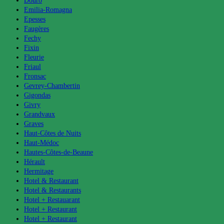
Douro
Emilia-Romagna
Epesses
Faugères
Fechy
Fixin
Fleurie
Friaul
Fronsac
Gevrey-Chambertin
Gigondas
Givry
Grandvaux
Graves
Haut-Côtes de Nuits
Haut-Médoc
Hautes-Côtes-de-Beaune
Hérault
Hermitage
Hotel & Restaurant
Hotel & Restaurants
Hotel + Restauarant
Hotel + Restaurant
Hotel + Restaurant