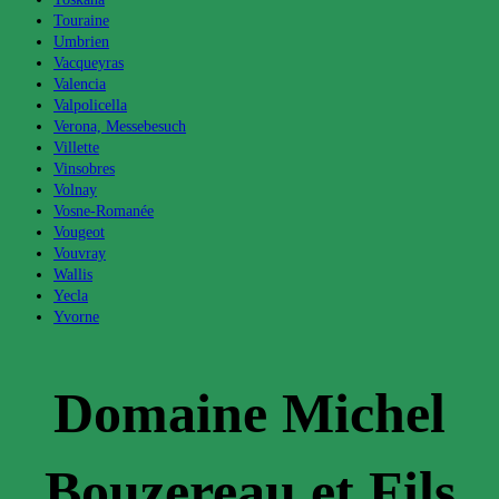
Touraine
Umbrien
Vacqueyras
Valencia
Valpolicella
Verona, Messebesuch
Villette
Vinsobres
Volnay
Vosne-Romanée
Vougeot
Vouvray
Wallis
Yecla
Yvorne
Domaine Michel
Bouzereau et Fils