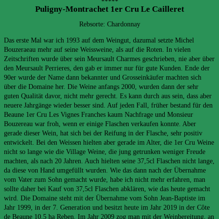
*****
Puligny-Montrachet 1er Cru Le Cailleret
Rebsorte: Chardonnay
Das erste Mal war ich 1993 auf dem Weingut, dazumal setzte Michel
Bouzeraeau mehr auf seine Weissweine, als auf die Roten. In vielen
Zeitschriften wurde über sein Meursault Charmes geschrieben, nie aber über
den Meursault Perrieres, den gab er immer nur für gute Kunden. Ende der
90er wurde der Name dann bekannter und Grosseinkäufer machten sich
über die Domaine her. Die Weine anfangs 2000, wurden dann der sehr
guten Qualität davor, nicht mehr gerecht. Es kann durch aus sein, dass aber
neuere Jahrgänge wieder besser sind. Auf jeden Fall, früher bestand für den
Beaune 1er Cru Les Vignes Franches kaum Nachfrage und Monsieur
Bouzereau war froh, wenn er einige Flaschen verkaufen konnte. Aber
gerade dieser Wein, hat sich bei der Reifung in der Flasche, sehr positiv
entwickelt. Bei den Weissen hielten aber gerade im Alter, die 1er Cru Weine
nicht so lange wie die Village Weine, die jung getrunken weniger Freude
machten, als nach 20 Jahren. Auch hielten seine 37,5cl Flaschen nicht lange,
da diese von Hand umgefüllt wurden. Wie das dann nach der Übernahme
vom Vater zum Sohn gemacht wurde, habe ich nicht mehr erfahren, man
sollte daher bei Kauf von 37,5cl Flaschen abklären, wie das heute gemacht
wird. Die Domaine steht mit der Übernahme vom Sohn Jean-Baptiste im
Jahr 1999, in der 7. Generation und besitzt heute im Jahr 2019 in der Côte
de Beaune 10,5 ha Reben. Im Jahr 2009 zog man mit der Weinbereitung, an