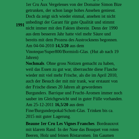
1er Cru Aux Vergelesses von der Domaine Simon Bize
getrunken, der schon lange hohes Ansehen geniesst.
Doch da zeigt sich wieder einmal, ansehen ist nicht
unbedingt der Garant für gute Qualität und stimmt
1991
nicht immer mit den Fakten überein. Denn der 1990
aus dem besseren Jahr hatte viel mehr Säure und
bereits mit dem Prozess des Austrocknens begonnen.
Am 04-04-2010
14,5/20
aus dem
Vinoteque/Super800/Bormioli-Glas. (Hut ab nach 19
Jahren)
Nochmals
. Ohne gross Notizen gemacht zu haben,
weil das Essen zu gut war, überraschte diese Flasche
wieder mit viel mehr Frische, als die im April 2010,
auch der Besuch der mit mir trank, war erstaunt von
der Frische dieses 20 Jahren alt gewordenes
Burgunders. Barrique und Frucht-Aromen immer noch
sauber im Gleichgewicht und in guter Fülle vorhanden.
Am 25-12-2011
16,5/20
aus dem
Fine/Burgunderpokal/Schott-Glas. Trinken bis ca.
2015 mit guter Lagerung.
Beaune 1er Cru Les Vignes Franches
. Bordeauxrot
mit klarem Rand. In der Nase das Bouquet von roten
Beeren, Holz und feinen Röstaromen. Im Gaumen