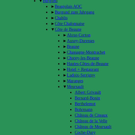
▼
Burgund
►
Beaujolais AOC
►
Burgund zum Jahrgang
►
Chablis
►
Côte Chalonnaise
▼
Côte de Beaune
►
Aloxe-Corton
►
Auxey-Duresses
►
Beaune
►
Chassagne-Montrachet
►
Chorey-les-Beaune
►
Hautes-Côtes-de-Beaune
►
Hotel + Restaurant
►
Ladoix-Serrigny
►
Maranges
▼
Meursault
Albert Grivault
Bernard-Bonin
Berthelemot
Bohrmann
Château de Citeaux
Château de la Velle
Château de Meursault
Coche-Dury