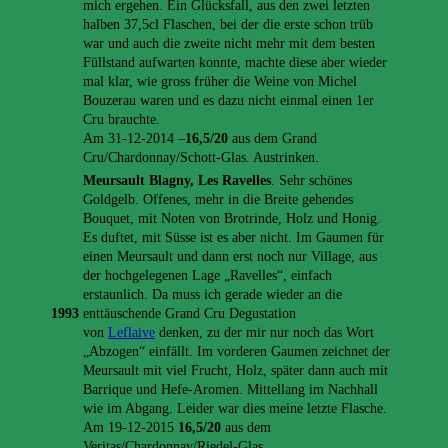
mich ergehen. Ein Glücksfall, aus den zwei letzten
halben 37,5cl Flaschen, bei der die erste schon trüb
war und auch die zweite nicht mehr mit dem besten
Füllstand aufwarten konnte, machte diese aber wieder
mal klar, wie gross früher die Weine von Michel
Bouzerau waren und es dazu nicht einmal einen 1er
Cru brauchte.
Am 31-12-2014 –
16,5/20
aus dem Grand
Cru/Chardonnay/Schott-Glas. Austrinken.
Meursault Blagny, Les Ravelles
. Sehr schönes
Goldgelb. Offenes, mehr in die Breite gehendes
Bouquet, mit Noten von Brotrinde, Holz und Honig.
Es duftet, mit Süsse ist es aber nicht. Im Gaumen für
einen Meursault und dann erst noch nur Village, aus
der hochgelegenen Lage „Ravelles“, einfach
erstaunlich. Da muss ich gerade wieder an die
1993
enttäuschende Grand Cru Degustation
von
Leflaive
denken, zu der mir nur noch das Wort
„Abzogen“ einfällt. Im vorderen Gaumen zeichnet der
Meursault mit viel Frucht, Holz, später dann auch mit
Barrique und Hefe-Aromen. Mittellang im Nachhall
wie im Abgang. Leider war dies meine letzte Flasche.
Am 19-12-2015
16,5/20
aus dem
Veritas/Chardonnay/Riedel-Glas.