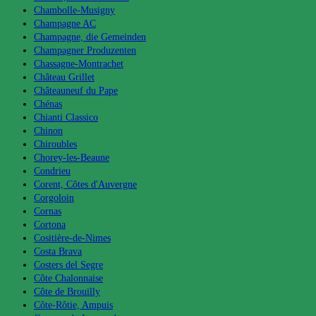
Chambolle-Musigny
Champagne AC
Champagne, die Gemeinden
Champagner Produzenten
Chassagne-Montrachet
Château Grillet
Châteauneuf du Pape
Chénas
Chianti Classico
Chinon
Chiroubles
Chorey-les-Beaune
Condrieu
Corent, Côtes d'Auvergne
Corgoloin
Cornas
Cortona
Cositière-de-Nimes
Costa Brava
Costers del Segre
Côte Chalonnaise
Côte de Brouilly
Côte-Rôtie, Ampuis