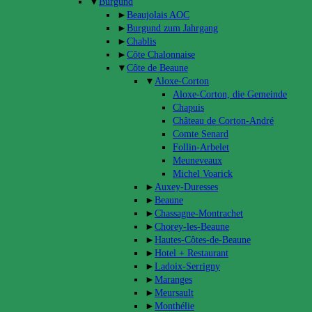
▼
Burgund
►
Beaujolais AOC
►
Burgund zum Jahrgang
►
Chablis
►
Côte Chalonnaise
▼
Côte de Beaune
▼
Aloxe-Corton
Aloxe-Corton, die Gemeinde
Chapuis
Château de Corton-André
Comte Senard
Follin-Arbelet
Meuneveaux
Michel Voarick
►
Auxey-Duresses
►
Beaune
►
Chassagne-Montrachet
►
Chorey-les-Beaune
►
Hautes-Côtes-de-Beaune
►
Hotel + Restaurant
►
Ladoix-Serrigny
►
Maranges
►
Meursault
►
Monthélie