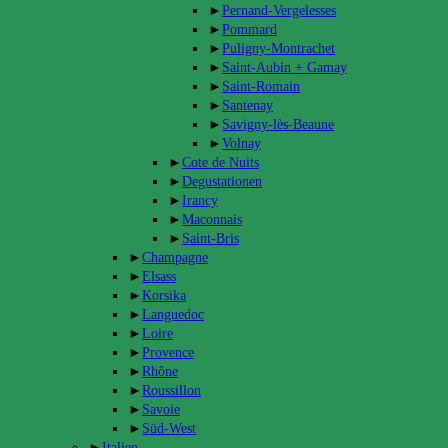
►
Pernand-Vergelesses
►
Pommard
►
Puligny-Montrachet
►
Saint-Aubin + Gamay
►
Saint-Romain
►
Santenay
►
Savigny-lès-Beaune
►
Volnay
►
Cote de Nuits
►
Degustationen
►
Irancy
►
Maconnais
►
Saint-Bris
►
Champagne
►
Elsass
►
Korsika
►
Languedoc
►
Loire
►
Provence
►
Rhône
►
Roussillon
►
Savoie
►
Süd-West
►
Italien