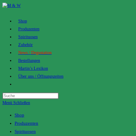
Zum
Inhalt
springen
Shop
Produzenten
Spirituosen
Zubehör
News / Degustation
Bestellungen
Martin’s Lexikon
Über uns / Öffnungszeiten
Toggle
website
search
Menü
Schließen
Shop
Produzenten
Spirituosen