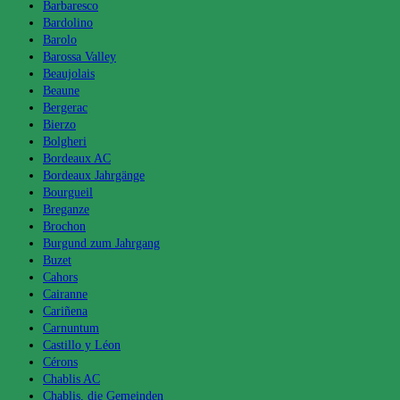
Barbaresco
Bardolino
Barolo
Barossa Valley
Beaujolais
Beaune
Bergerac
Bierzo
Bolgheri
Bordeaux AC
Bordeaux Jahrgänge
Bourgueil
Breganze
Brochon
Burgund zum Jahrgang
Buzet
Cahors
Cairanne
Cariñena
Carnuntum
Castillo y Léon
Cérons
Chablis AC
Chablis, die Gemeinden