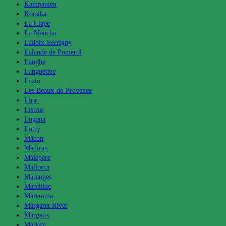
Kampanien
Korsika
La Clape
La Mancha
Ladoix-Serrigny
Lalande de Pomerol
Langhe
Languedoc
Lazio
Les Beaux-de-Provence
Lirac
Listrac
Lugana
Lutry
Mâcon
Madiran
Malepère
Mallorca
Maranges
Marcillac
Maremma
Margaret River
Margaux
Marken