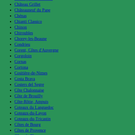
Château Grillet
Châteauneuf du Pape
Chénas
Chianti Classico
Chinon
Chiroubles
Chorey-les-Beaune
Condrieu
Corent, Côtes d'Auvergne
Corgoloin
Cornas
Cortona
Cositière-de-Nimes
Costa Brava
Costers del Segre
Côte Chalonnaise
Côte de Brouilly
Côte-Rôtie, Ampuis
Coteaux du Languedoc
Coteaux-du-Layon
Coteaux-du-Tricastin
Côtes de Bourg
Côtes de Provence