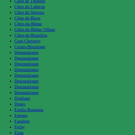
Côtes de Thongue
Côtes du Lubéron
Côtes du Ventoux
Côtes-de-Blaye
Côtes-du-Rhône
Côtes-du-Rhône Village
Côtes-du-Rousillon
Cour-Cheverny
Crozes-Hermitage
Degustationen
Degustationen
Degustationen
Degustationen
Degustationen
Degustationen
Degustationen
Degustationen
Dogliano
Douro
Emilia-Romagna
Epesses
Faugères
Fechy
Fixin