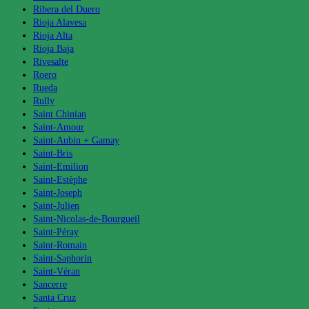
Ribera del Duero
Rioja Alavesa
Rioja Alta
Rioja Baja
Rivesalte
Roero
Rueda
Rully
Saint Chinian
Saint-Amour
Saint-Aubin + Gamay
Saint-Bris
Saint-Emilion
Saint-Estèphe
Saint-Joseph
Saint-Julien
Saint-Nicolas-de-Bourgueil
Saint-Péray
Saint-Romain
Saint-Saphorin
Saint-Véran
Sancerre
Santa Cruz