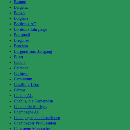
Beaune
Bergerac
Bierzo
Bolgheri
Bordeaux AC
Bordeaux Jahrgänge
Bourgueil
Breganze
Brochon
Burgund zum Jahrgang
Buzet
Cahors
Cairanne
Cariñena
Carnuntum
Castillo y Léon
Cérons
Chablis AC
Chablis, die Gemeinden
Chambolle-Musigny
Champagne AC
Champagne, die Gemeinden
Champagner Produzenten
Chassagne-Montrachet