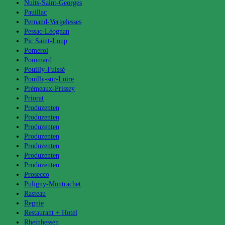
Nuits-Saint-Georges
Pauillac
Pernand-Vergelesses
Pessac-Léognan
Pic Saint-Loup
Pomerol
Pommard
Pouilly-Fuissé
Pouilly-sur-Loire
Prémeaux-Prissey
Priorat
Produzenten
Produzenten
Produzenten
Produzenten
Produzenten
Produzenten
Produzenten
Prosecco
Puligny-Montrachet
Rasteau
Regnie
Restaurant + Hotel
Rheinhessen