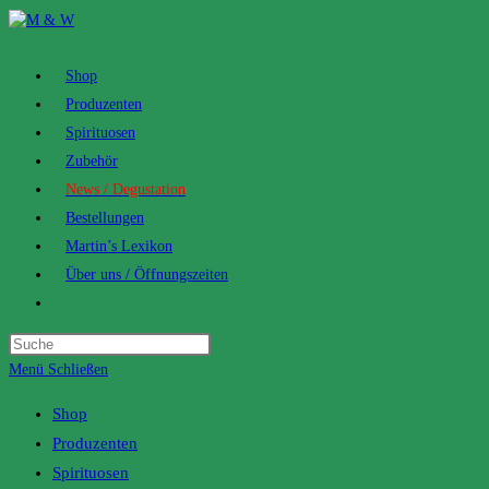
Zum
Inhalt
springen
Shop
Produzenten
Spirituosen
Zubehör
News / Degustation
Bestellungen
Martin’s Lexikon
Über uns / Öffnungszeiten
Toggle
website
search
Menü
Schließen
Shop
Produzenten
Spirituosen