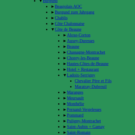
▼
Burgund
►
Beaujolais AOC
►
Burgund zum Jahrgang
►
Chablis
►
Côte Chalonnaise
▼
Côte de Beaune
►
Aloxe-Corton
►
Auxey-Duresses
►
Beaune
►
Chassagne-Montrachet
►
Chorey-les-Beaune
►
Hautes-Côtes-de-Beaune
►
Hotel + Restaurant
▼
Ladoix-Serrigny
Chevalier Père et Fils
Maratray-Dubreuil
►
Maranges
►
Meursault
►
Monthélie
►
Pernand-Vergelesses
►
Pommard
►
Puligny-Montrachet
►
Saint-Aubin + Gamay
►
Saint-Romain