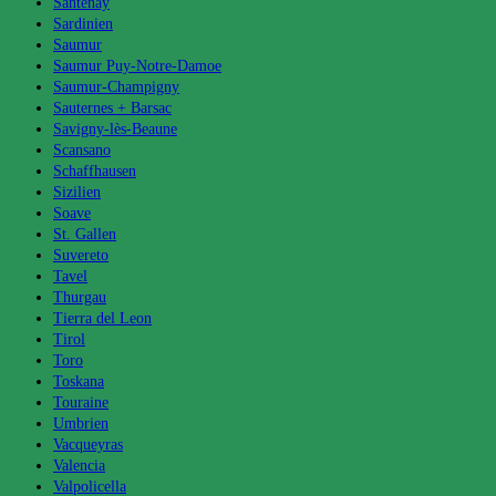
Santenay
Sardinien
Saumur
Saumur Puy-Notre-Damoe
Saumur-Champigny
Sauternes + Barsac
Savigny-lès-Beaune
Scansano
Schaffhausen
Sizilien
Soave
St. Gallen
Suvereto
Tavel
Thurgau
Tierra del Leon
Tirol
Toro
Toskana
Touraine
Umbrien
Vacqueyras
Valencia
Valpolicella