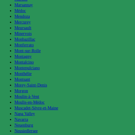
Marsannay
Médoc
Mendoza
Mercurey
Meursault
Minervois
Monbazillac
Monferrato
Mont-sur-Rolle
Montagny
Montalcino
Montepulciano
Monthélie
Montsant
Morey-Saint-Denis
Morgon
Moulin-à-Vent
Moulis-en-Médoc
Muscadet-Sèvre-et-Maine
Napa Valley
Navarra
Neuenburg
Neusiedlersee