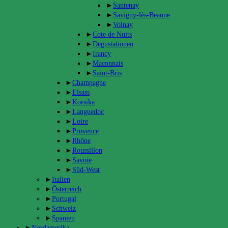
►
Santenay
►
Savigny-lès-Beaune
►
Volnay
►
Cote de Nuits
►
Degustationen
►
Irancy
►
Maconnais
►
Saint-Bris
►
Champagne
►
Elsass
►
Korsika
►
Languedoc
►
Loire
►
Provence
►
Rhône
►
Roussillon
►
Savoie
►
Süd-West
►
Italien
►
Österreich
►
Portugal
►
Schweiz
►
Spanien
►
Nordamerika