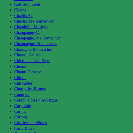
Castillo y Léon
Cérons
Chablis AC
Chablis, die Gemeinden
Chambolle-Musigny
Champagne AC
Champagne, die Gemeinden
Champagner Produzenten
Chassagne-Montrachet
Château Grillet
Châteauneuf du Pape
Chénas
Chianti Classico
Chinon
Chiroubles
Chorey-les-Beaune
Condrieu
Corent, Côtes d'Auvergne
Corgoloin
Cornas
Cortona
Cositière-de-Nimes
Costa Brava