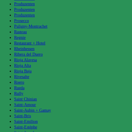
Produzenten
Produzenten
Produzenten
Prosecco
Puligny-Montrachet
Rasteau
Regnie
Restaurant + Hotel
Rheinhessen
Ribera del Duero
Rioja Alavesa
Rioja Alta
Rioja Baja
Rivesalte
Roero
Rueda
Rully
Saint Chinian
Saint-Amour
Saint-Aubin + Gamay
Saint-Bris
Saint-Emilion
Saint-Estèphe