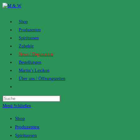
Zum
Inhalt
springen
Shop
Produzenten
Spirituosen
Zubehör
News / Degustation
Bestellungen
Martin’s Lexikon
Über uns / Öffnungszeiten
Toggle
website
search
Menü
Schließen
Shop
Produzenten
Spirituosen