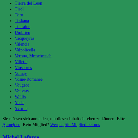
Tierra del Leon
Tirol
Toro
Toskana
Touraine
Umbrien
Vacqueyras
Valencia
Valpolicella
Verona, Messebesuch
Villette
Vinsobres
Volnay
Vosne-Romanée
Vougeot
Vouvray
Wallis
Yecla
Yvorne
Sie müssen sich anmelden, um diesen Inhalt einsehen zu können. Bitte
Anmelden
. Kein Mitglied?
Werden Sie Mitglied bei uns
Das könnte dir auch gefallen
Michel Lafarge