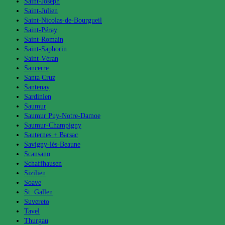
Saint-Joseph
Saint-Julien
Saint-Nicolas-de-Bourgueil
Saint-Péray
Saint-Romain
Saint-Saphorin
Saint-Véran
Sancerre
Santa Cruz
Santenay
Sardinien
Saumur
Saumur Puy-Notre-Damoe
Saumur-Champigny
Sauternes + Barsac
Savigny-lès-Beaune
Scansano
Schaffhausen
Sizilien
Soave
St. Gallen
Suvereto
Tavel
Thurgau