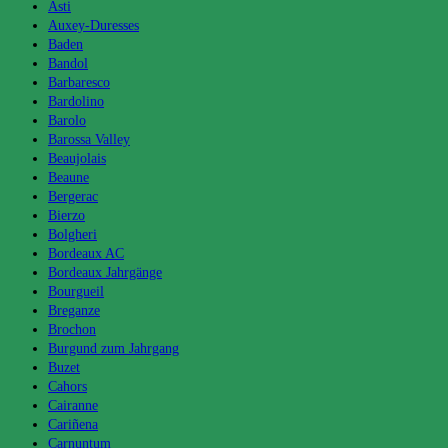
Asti
Auxey-Duresses
Baden
Bandol
Barbaresco
Bardolino
Barolo
Barossa Valley
Beaujolais
Beaune
Bergerac
Bierzo
Bolgheri
Bordeaux AC
Bordeaux Jahrgänge
Bourgueil
Breganze
Brochon
Burgund zum Jahrgang
Buzet
Cahors
Cairanne
Cariñena
Carnuntum