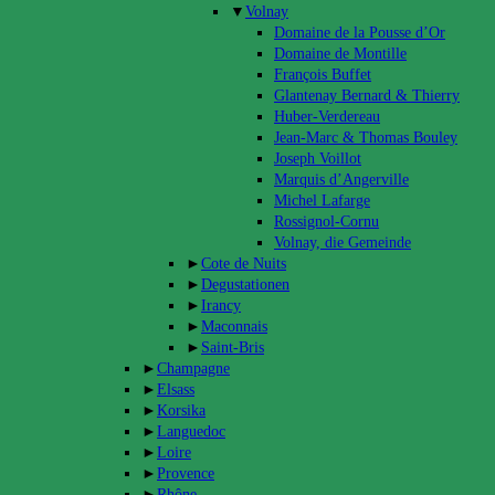
▼
Volnay
Domaine de la Pousse d’Or
Domaine de Montille
François Buffet
Glantenay Bernard & Thierry
Huber-Verdereau
Jean-Marc & Thomas Bouley
Joseph Voillot
Marquis d’Angerville
Michel Lafarge
Rossignol-Cornu
Volnay, die Gemeinde
►
Cote de Nuits
►
Degustationen
►
Irancy
►
Maconnais
►
Saint-Bris
►
Champagne
►
Elsass
►
Korsika
►
Languedoc
►
Loire
►
Provence
►
Rhône