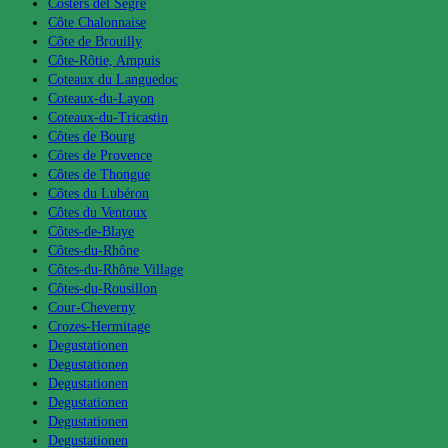
Costers del Segre
Côte Chalonnaise
Côte de Brouilly
Côte-Rôtie, Ampuis
Coteaux du Languedoc
Coteaux-du-Layon
Coteaux-du-Tricastin
Côtes de Bourg
Côtes de Provence
Côtes de Thongue
Côtes du Lubéron
Côtes du Ventoux
Côtes-de-Blaye
Côtes-du-Rhône
Côtes-du-Rhône Village
Côtes-du-Rousillon
Cour-Cheverny
Crozes-Hermitage
Degustationen
Degustationen
Degustationen
Degustationen
Degustationen
Degustationen