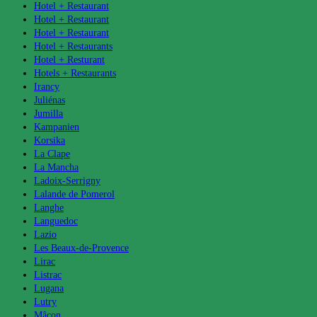
Hotel + Restaurant
Hotel + Restaurant
Hotel + Restaurant
Hotel + Restaurants
Hotel + Resturant
Hotels + Restaurants
Irancy
Juliénas
Jumilla
Kampanien
Korsika
La Clape
La Mancha
Ladoix-Serrigny
Lalande de Pomerol
Langhe
Languedoc
Lazio
Les Beaux-de-Provence
Lirac
Listrac
Lugana
Lutry
Mâcon