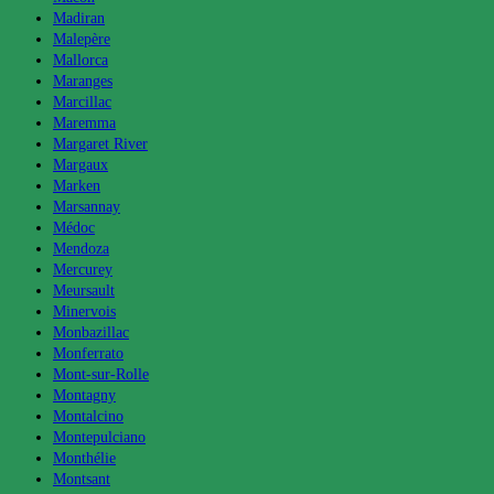
Madiran
Malepère
Mallorca
Maranges
Marcillac
Maremma
Margaret River
Margaux
Marken
Marsannay
Médoc
Mendoza
Mercurey
Meursault
Minervois
Monbazillac
Monferrato
Mont-sur-Rolle
Montagny
Montalcino
Montepulciano
Monthélie
Montsant