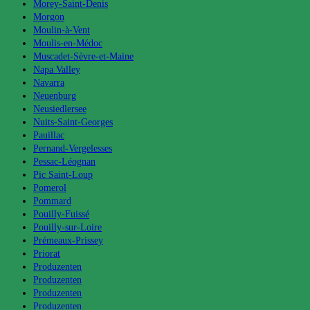
Morey-Saint-Denis
Morgon
Moulin-à-Vent
Moulis-en-Médoc
Muscadet-Sèvre-et-Maine
Napa Valley
Navarra
Neuenburg
Neusiedlersee
Nuits-Saint-Georges
Pauillac
Pernand-Vergelesses
Pessac-Léognan
Pic Saint-Loup
Pomerol
Pommard
Pouilly-Fuissé
Pouilly-sur-Loire
Prémeaux-Prissey
Priorat
Produzenten
Produzenten
Produzenten
Produzenten