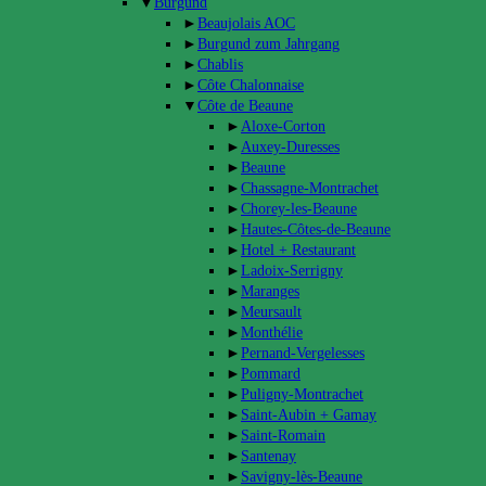
▼
Burgund
►
Beaujolais AOC
►
Burgund zum Jahrgang
►
Chablis
►
Côte Chalonnaise
▼
Côte de Beaune
►
Aloxe-Corton
►
Auxey-Duresses
►
Beaune
►
Chassagne-Montrachet
►
Chorey-les-Beaune
►
Hautes-Côtes-de-Beaune
►
Hotel + Restaurant
►
Ladoix-Serrigny
►
Maranges
►
Meursault
►
Monthélie
►
Pernand-Vergelesses
►
Pommard
►
Puligny-Montrachet
►
Saint-Aubin + Gamay
►
Saint-Romain
►
Santenay
►
Savigny-lès-Beaune