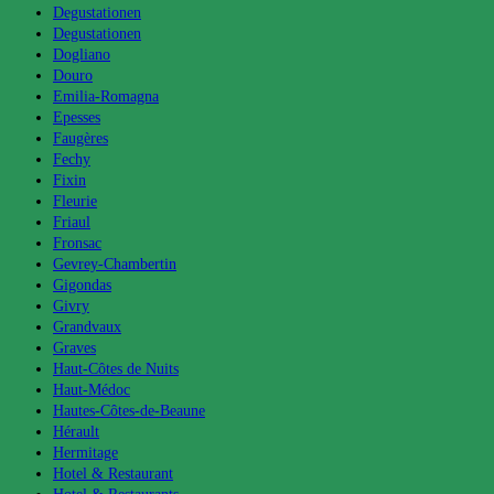
Degustationen
Degustationen
Dogliano
Douro
Emilia-Romagna
Epesses
Faugères
Fechy
Fixin
Fleurie
Friaul
Fronsac
Gevrey-Chambertin
Gigondas
Givry
Grandvaux
Graves
Haut-Côtes de Nuits
Haut-Médoc
Hautes-Côtes-de-Beaune
Hérault
Hermitage
Hotel & Restaurant