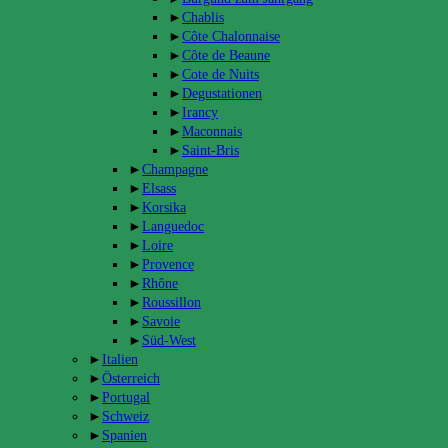
►
Chablis
►
Côte Chalonnaise
►
Côte de Beaune
►
Cote de Nuits
►
Degustationen
►
Irancy
►
Maconnais
►
Saint-Bris
►
Champagne
►
Elsass
►
Korsika
►
Languedoc
►
Loire
►
Provence
►
Rhône
►
Roussillon
►
Savoie
►
Süd-West
►
Italien
►
Österreich
►
Portugal
►
Schweiz
►
Spanien