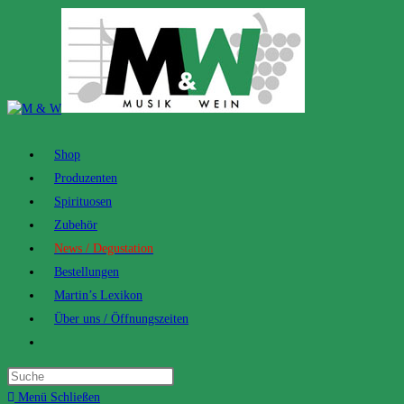
Zum
Inhalt
springen
Shop
Produzenten
Spirituosen
Zubehör
News / Degustation
Bestellungen
Martin’s Lexikon
Über uns / Öffnungszeiten
Toggle
website
search
Menü
Schließen