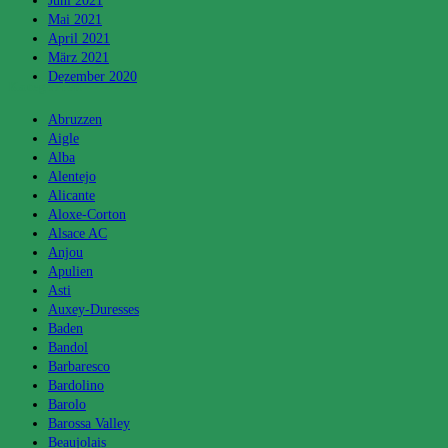
Juni 2021
Mai 2021
April 2021
März 2021
Dezember 2020
Kategorien
Abruzzen
Aigle
Alba
Alentejo
Alicante
Aloxe-Corton
Alsace AC
Anjou
Apulien
Asti
Auxey-Duresses
Baden
Bandol
Barbaresco
Bardolino
Barolo
Barossa Valley
Beaujolais