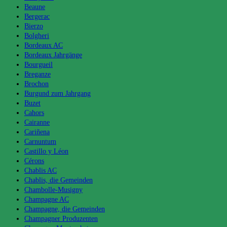
Beaune
Bergerac
Bierzo
Bolgheri
Bordeaux AC
Bordeaux Jahrgänge
Bourgueil
Breganze
Brochon
Burgund zum Jahrgang
Buzet
Cahors
Cairanne
Cariñena
Carnuntum
Castillo y Léon
Cérons
Chablis AC
Chablis, die Gemeinden
Chambolle-Musigny
Champagne AC
Champagne, die Gemeinden
Champagner Produzenten