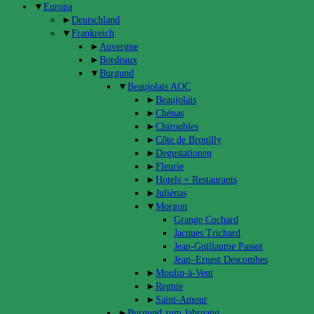
▼
Europa
►
Deutschland
▼
Frankreich
►
Auvergne
►
Bordeaux
▼
Burgund
▼
Beaujolais AOC
►
Beaujolais
►
Chénas
►
Chiroubles
►
Côte de Brouilly
►
Degustationen
►
Fleurie
►
Hotels + Restaurants
►
Juliénas
▼
Morgon
Grange Cochard
Jacques Trichard
Jean-Guillaume Passot
Jean–Ernest Descombes
►
Moulin-à-Vent
►
Regnie
►
Saint-Amour
►
Burgund zum Jahrgang