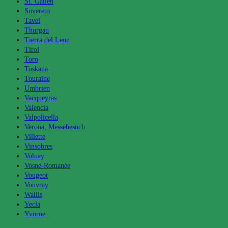
St. Gallen
Suvereto
Tavel
Thurgau
Tierra del Leon
Tirol
Toro
Toskana
Touraine
Umbrien
Vacqueyras
Valencia
Valpolicella
Verona, Messebesuch
Villette
Vinsobres
Volnay
Vosne-Romanée
Vougeot
Vouvray
Wallis
Yecla
Yvorne