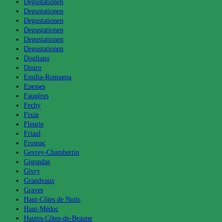
Degustationen
Degustationen
Degustationen
Degustationen
Degustationen
Degustationen
Dogliano
Douro
Emilia-Romagna
Epesses
Faugères
Fechy
Fixin
Fleurie
Friaul
Fronsac
Gevrey-Chambertin
Gigondas
Givry
Grandvaux
Graves
Haut-Côtes de Nuits
Haut-Médoc
Hautes-Côtes-de-Beaune