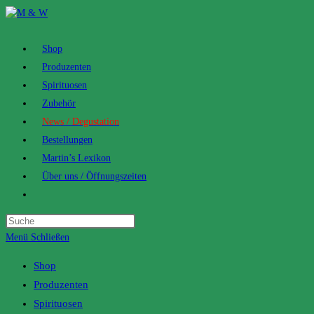
Zum
Inhalt
springen
Shop
Produzenten
Spirituosen
Zubehör
News / Degustation
Bestellungen
Martin’s Lexikon
Über uns / Öffnungszeiten
Toggle
website
search
Menü
Schließen
Shop
Produzenten
Spirituosen