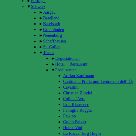
►
Portugal
▼
Schweiz
►
Aargau
►
Baselland
►
Baselstadt
►
Graubünden
►
Neuenburg
►
Schaffhausen
►
St. Gallen
▼
Tessin
►
Degustationen
►
Hotel + Restaurant
▼
Produzenten
Adrian Kaufmann
Cantina la Prella und Tenimento dell’ Ör
Cavallini
Christian Zündel
Colle d`Avra
Eric Klausener
Famiglia Ruggia
Fawino
Guido Brivio
Huber Vini
La Rocca, Jürg Hügin