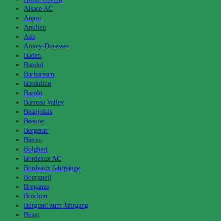
Alsace AC
Anjou
Apulien
Asti
Auxey-Duresses
Baden
Bandol
Barbaresco
Bardolino
Barolo
Barossa Valley
Beaujolais
Beaune
Bergerac
Bierzo
Bolgheri
Bordeaux AC
Bordeaux Jahrgänge
Bourgueil
Breganze
Brochon
Burgund zum Jahrgang
Buzet