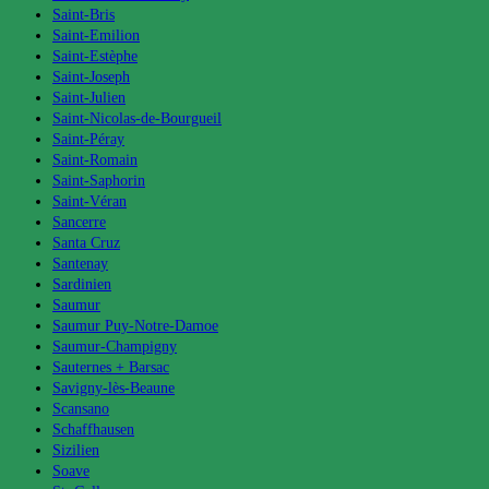
Saint-Bris
Saint-Emilion
Saint-Estèphe
Saint-Joseph
Saint-Julien
Saint-Nicolas-de-Bourgueil
Saint-Péray
Saint-Romain
Saint-Saphorin
Saint-Véran
Sancerre
Santa Cruz
Santenay
Sardinien
Saumur
Saumur Puy-Notre-Damoe
Saumur-Champigny
Sauternes + Barsac
Savigny-lès-Beaune
Scansano
Schaffhausen
Sizilien
Soave