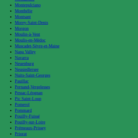
Montepulciano
Monthélie
Montsant
Morey-Saint-Denis
Morgon
Moulin-à-Vent
Moulis-en-Médoc
Muscadet-Sèvre-et-Maine
Napa Valley
Navarra
Neuenburg
Neusiedlersee
Nuits-Saint-Georges
Pauillac
Pernand-Vergelesses
Pessac-Léognan
Pic Saint-Loup
Pomerol
Pommard
Pouilly-Fuissé
Pouilly-sur-Loire
Prémeaux-Prissey
Priorat