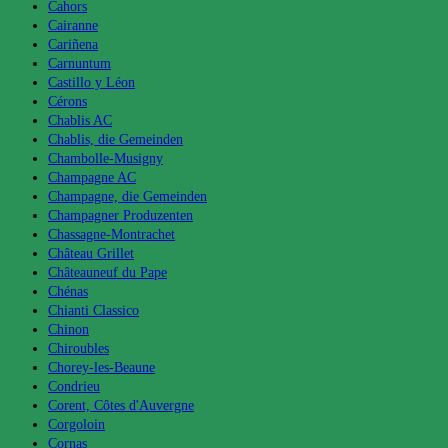
Cahors
Cairanne
Cariñena
Carnuntum
Castillo y Léon
Cérons
Chablis AC
Chablis, die Gemeinden
Chambolle-Musigny
Champagne AC
Champagne, die Gemeinden
Champagner Produzenten
Chassagne-Montrachet
Château Grillet
Châteauneuf du Pape
Chénas
Chianti Classico
Chinon
Chiroubles
Chorey-les-Beaune
Condrieu
Corent, Côtes d'Auvergne
Corgoloin
Cornas