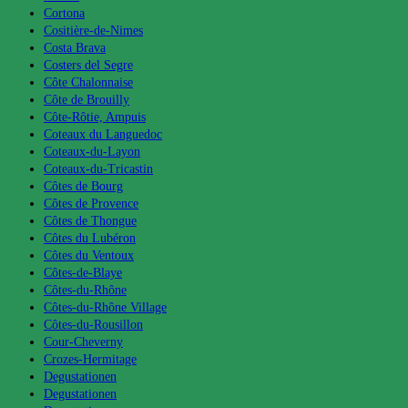
Cortona
Cositière-de-Nimes
Costa Brava
Costers del Segre
Côte Chalonnaise
Côte de Brouilly
Côte-Rôtie, Ampuis
Coteaux du Languedoc
Coteaux-du-Layon
Coteaux-du-Tricastin
Côtes de Bourg
Côtes de Provence
Côtes de Thongue
Côtes du Lubéron
Côtes du Ventoux
Côtes-de-Blaye
Côtes-du-Rhône
Côtes-du-Rhône Village
Côtes-du-Rousillon
Cour-Cheverny
Crozes-Hermitage
Degustationen
Degustationen