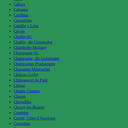
Cahors
Cairanne
Cariñena
Carnuntum
Castillo y Léon
Cérons
Chablis AC
Chablis, die Gemeinden
Chambolle-Musigny
Champagne AC
Champagne, die Gemeinden
Champagner Produzenten
Chassagne-Montrachet
Château Grillet
Châteauneuf du Pape
Chénas
Chianti Classico
Chinon
Chiroubles
Chorey-les-Beaune
Condrieu
Corent, Côtes d'Auvergne
Corgoloin