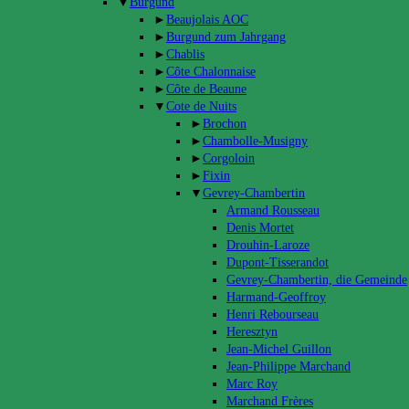
▼
Burgund
►
Beaujolais AOC
►
Burgund zum Jahrgang
►
Chablis
►
Côte Chalonnaise
►
Côte de Beaune
▼
Cote de Nuits
►
Brochon
►
Chambolle-Musigny
►
Corgoloin
►
Fixin
▼
Gevrey-Chambertin
Armand Rousseau
Denis Mortet
Drouhin-Laroze
Dupont-Tisserandot
Gevrey-Chambertin, die Gemeinde
Harmand-Geoffroy
Henri Rebourseau
Heresztyn
Jean-Michel Guillon
Jean-Philippe Marchand
Marc Roy
Marchand Frères