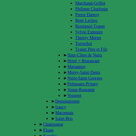
Marchand-Grillot
Philippe Charlopin
Pierre Damoy
René Leclerc
Rossignol-Trapet
Sylvie Esmonin
Thierry Mortet
Tortochot
Trapet Père et Fils
►
Haut-Côtes de Nuits
►
Hotel + Restaurant
►
Marsannay
►
Morey-Saint-Denis
►
Nuits-Saint-Georges
►
Prémeaux-Prissey
►
Vosne-Romanée
►
Vougeot
►
Degustationen
►
Irancy
►
Maconnais
►
Saint-Bris
►
Champagne
►
Elsass
►
Korsika