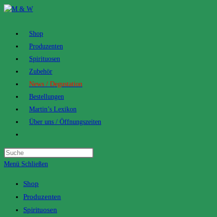
Zum
Inhalt
springen
Shop
Produzenten
Spirituosen
Zubehör
News / Degustation
Bestellungen
Martin’s Lexikon
Über uns / Öffnungszeiten
Toggle
website
search
Menü
Schließen
Shop
Produzenten
Spirituosen