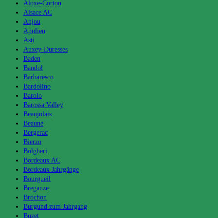
Aloxe-Corton
Alsace AC
Anjou
Apulien
Asti
Auxey-Duresses
Baden
Bandol
Barbaresco
Bardolino
Barolo
Barossa Valley
Beaujolais
Beaune
Bergerac
Bierzo
Bolgheri
Bordeaux AC
Bordeaux Jahrgänge
Bourgueil
Breganze
Brochon
Burgund zum Jahrgang
Buzet