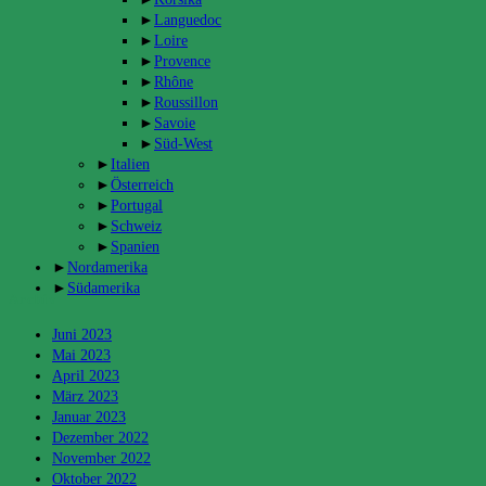
►
Languedoc
►
Loire
►
Provence
►
Rhône
►
Roussillon
►
Savoie
►
Süd-West
►
Italien
►
Österreich
►
Portugal
►
Schweiz
►
Spanien
►
Nordamerika
►
Südamerika
Archiv
Juni 2023
Mai 2023
April 2023
März 2023
Januar 2023
Dezember 2022
November 2022
Oktober 2022