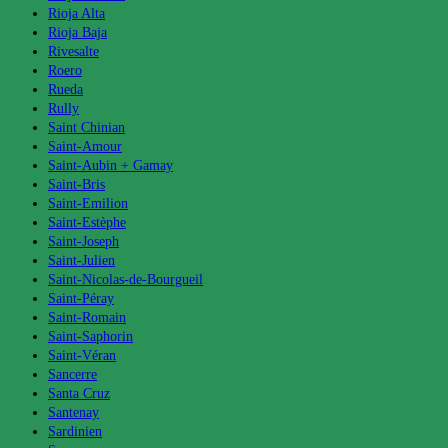
Rioja Alta
Rioja Baja
Rivesalte
Roero
Rueda
Rully
Saint Chinian
Saint-Amour
Saint-Aubin + Gamay
Saint-Bris
Saint-Emilion
Saint-Estèphe
Saint-Joseph
Saint-Julien
Saint-Nicolas-de-Bourgueil
Saint-Péray
Saint-Romain
Saint-Saphorin
Saint-Véran
Sancerre
Santa Cruz
Santenay
Sardinien