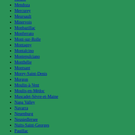
Mendoza
Mercurey
Meursault
Minervois
Monbazillac
Monferrato
Mont-sur-Rolle
Montagny
Montalcino
Montepulciano
Monthélie
Montsant
Morey-Saint-Denis
Morgon
Moulin-à-Vent
Moulis-en-Médoc
Muscadet-Sèvre-et-Maine
Napa Valley
Navarra
Neuenburg
Neusiedlersee
Nuits-Saint-Georges
Pauillac