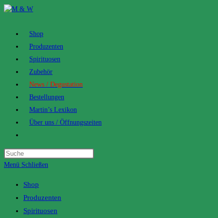
Zum
Inhalt
springen
Shop
Produzenten
Spirituosen
Zubehör
News / Degustation
Bestellungen
Martin’s Lexikon
Über uns / Öffnungszeiten
Toggle
website
search
Menü
Schließen
Shop
Produzenten
Spirituosen