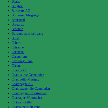
Bierzo
Bolgheri
Bordeaux AC
Bordeaux Jahrgänge
Bourgueil
Breganze
Brochon
Burgund zum Jahrgang
Buzet
Cahors
Cairanne
Cariñena
Carnuntum
Castillo y Léon
Cérons
Chablis AC
Chablis, die Gemeinden
Chambolle-Musigny
Champagne AC
Champagne, die Gemeinden
Champagner Produzenten
Chassagne-Montrachet
Château Grillet
Châteauneuf du Pape