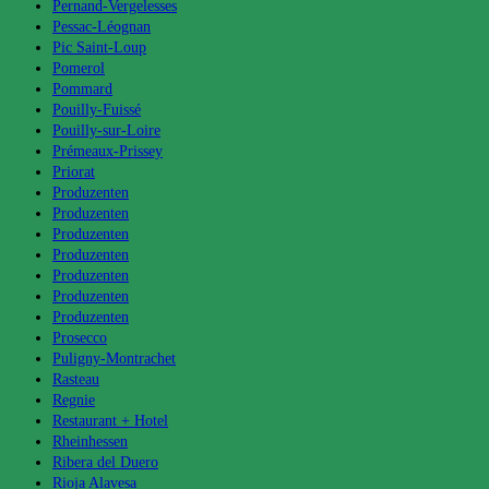
Pernand-Vergelesses
Pessac-Léognan
Pic Saint-Loup
Pomerol
Pommard
Pouilly-Fuissé
Pouilly-sur-Loire
Prémeaux-Prissey
Priorat
Produzenten
Produzenten
Produzenten
Produzenten
Produzenten
Produzenten
Produzenten
Prosecco
Puligny-Montrachet
Rasteau
Regnie
Restaurant + Hotel
Rheinhessen
Ribera del Duero
Rioja Alavesa