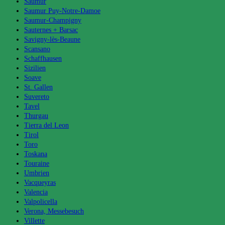
Saumur
Saumur Puy-Notre-Damoe
Saumur-Champigny
Sauternes + Barsac
Savigny-lès-Beaune
Scansano
Schaffhausen
Sizilien
Soave
St. Gallen
Suvereto
Tavel
Thurgau
Tierra del Leon
Tirol
Toro
Toskana
Touraine
Umbrien
Vacqueyras
Valencia
Valpolicella
Verona, Messebesuch
Villette