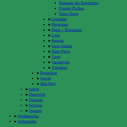
Domaine des Remizières
Etienne Pochon
Yann Chave
►
Gigondas
►
Hermitage
►
Hotel + Restaurant
►
Lirac
►
Rasteau
►
Saint-Joseph
►
Saint-Péray
►
Tavel
►
Vacqueyras
►
Vinsobres
►
Roussillon
►
Savoie
►
Süd-West
►
Italien
►
Österreich
►
Portugal
►
Schweiz
►
Spanien
►
Nordamerika
►
Südamerika
Archiv