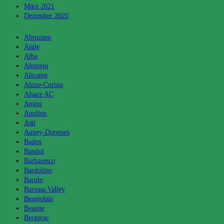
März 2021
Dezember 2020
Kategorien
Abruzzen
Aigle
Alba
Alentejo
Alicante
Aloxe-Corton
Alsace AC
Anjou
Apulien
Asti
Auxey-Duresses
Baden
Bandol
Barbaresco
Bardolino
Barolo
Barossa Valley
Beaujolais
Beaune
Bergerac