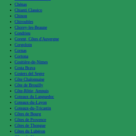
Chénas
Chianti Classico
Chinon
Chiroubles
Chorey-les-Beaune
Condrieu
Corent, Côtes d'Auvergne
Corgoloin
Cornas
Cortona
Cositière-de-Nimes
Costa Brava
Costers del Segre
Côte Chalonnaise
Côte de Brouilly
Côte-Rôtie, Ampuis
Coteaux du Languedoc
Coteaux-du-Layon
Coteaux-du-Tricastin
Côtes de Bourg
Côtes de Provence
Côtes de Thongue
Côtes du Lubéron