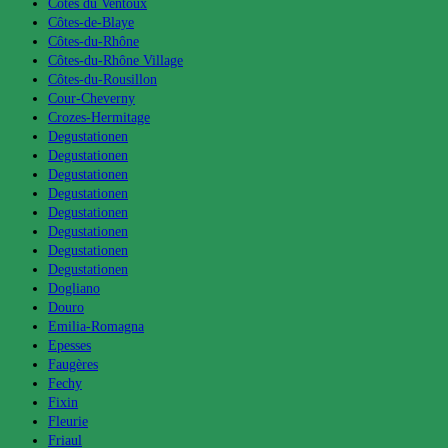
Côtes du Ventoux
Côtes-de-Blaye
Côtes-du-Rhône
Côtes-du-Rhône Village
Côtes-du-Rousillon
Cour-Cheverny
Crozes-Hermitage
Degustationen
Degustationen
Degustationen
Degustationen
Degustationen
Degustationen
Degustationen
Degustationen
Dogliano
Douro
Emilia-Romagna
Epesses
Faugères
Fechy
Fixin
Fleurie
Friaul