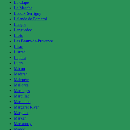
La Clape
La Mancha
Ladoix-Serrigny
Lalande de Pomerol
Langhe
Languedoc
Lazio
Les Beaux-de-Provence
Lirac
Listrac
Lugana
Lutry
Mâcon
Madiran
Malepère
Mallorca
Maranges
Marcillac
Maremma
Margaret River
Margaux
Marken
Marsannay
Médoc