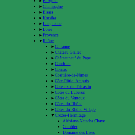
►
Burgund
►
Champagne
►
Elsass
►
Korsika
►
Languedoc
►
Loire
►
Provence
▼
Rhône
►
Cairanne
►
Château Grillet
►
Châteauneuf du Pape
►
Condrieu
►
Cornas
►
Cositière-de-Nimes
►
Côte-Rôtie, Ampuis
►
Coteaux-du-Tricastin
►
Côtes du Lubéron
►
Côtes du Ventoux
►
Côtes-du-Rhône
►
Côtes-du-Rhône Village
▼
Crozes-Hermitage
Aléofane-Natacha Chave
Combier
Domaine des Lises