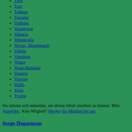
Tirol
Toro
Toskana
Touraine
Umbrien
Vacqueyras
Valencia
Valpolicella
Verona, Messebesuch
Villette
Vinsobres
Volnay
Vosne-Romanée
Vougeot
Vouvray
Wallis
Yecla
Yvorne
Sie müssen sich anmelden, um diesen Inhalt einsehen zu können. Bitte
Anmelden
. Kein Mitglied?
Werden Sie Mitglied bei uns
Das könnte dir auch gefallen
Serge Dagueneau