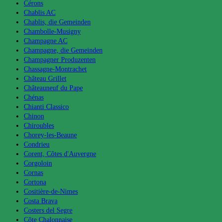
Cérons
Chablis AC
Chablis, die Gemeinden
Chambolle-Musigny
Champagne AC
Champagne, die Gemeinden
Champagner Produzenten
Chassagne-Montrachet
Château Grillet
Châteauneuf du Pape
Chénas
Chianti Classico
Chinon
Chiroubles
Chorey-les-Beaune
Condrieu
Corent, Côtes d'Auvergne
Corgoloin
Cornas
Cortona
Cositière-de-Nimes
Costa Brava
Costers del Segre
Côte Chalonnaise