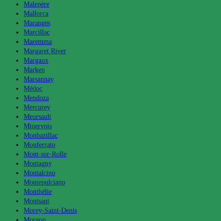
Malepère
Mallorca
Maranges
Marcillac
Maremma
Margaret River
Margaux
Marken
Marsannay
Médoc
Mendoza
Mercurey
Meursault
Minervois
Monbazillac
Monferrato
Mont-sur-Rolle
Montagny
Montalcino
Montepulciano
Monthélie
Montsant
Morey-Saint-Denis
Morgon