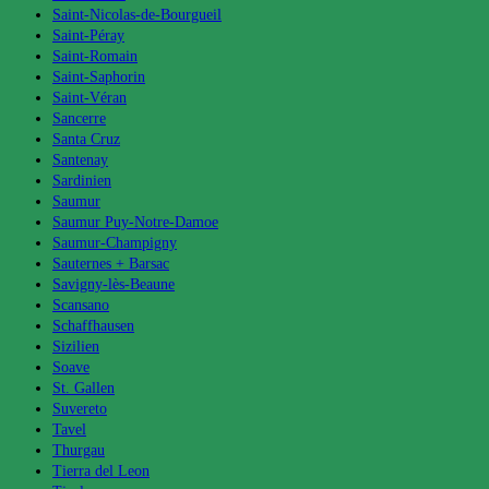
Saint-Nicolas-de-Bourgueil
Saint-Péray
Saint-Romain
Saint-Saphorin
Saint-Véran
Sancerre
Santa Cruz
Santenay
Sardinien
Saumur
Saumur Puy-Notre-Damoe
Saumur-Champigny
Sauternes + Barsac
Savigny-lès-Beaune
Scansano
Schaffhausen
Sizilien
Soave
St. Gallen
Suvereto
Tavel
Thurgau
Tierra del Leon