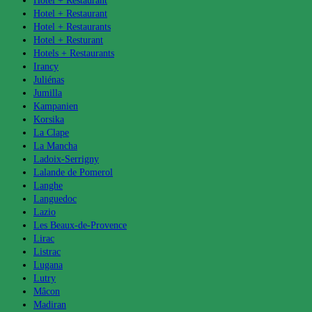
Hotel + Restaurant
Hotel + Restaurant
Hotel + Restaurants
Hotel + Resturant
Hotels + Restaurants
Irancy
Juliénas
Jumilla
Kampanien
Korsika
La Clape
La Mancha
Ladoix-Serrigny
Lalande de Pomerol
Langhe
Languedoc
Lazio
Les Beaux-de-Provence
Lirac
Listrac
Lugana
Lutry
Mâcon
Madiran