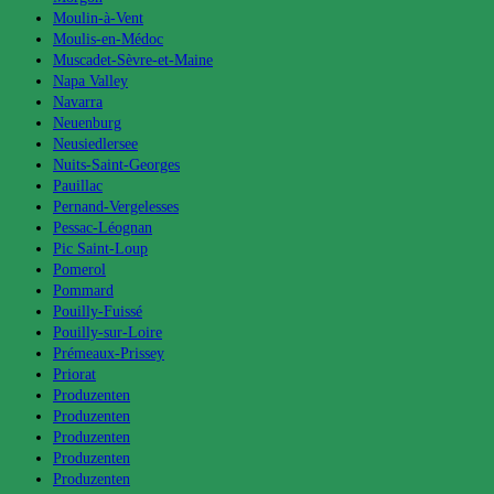
Moulin-à-Vent
Moulis-en-Médoc
Muscadet-Sèvre-et-Maine
Napa Valley
Navarra
Neuenburg
Neusiedlersee
Nuits-Saint-Georges
Pauillac
Pernand-Vergelesses
Pessac-Léognan
Pic Saint-Loup
Pomerol
Pommard
Pouilly-Fuissé
Pouilly-sur-Loire
Prémeaux-Prissey
Priorat
Produzenten
Produzenten
Produzenten
Produzenten
Produzenten