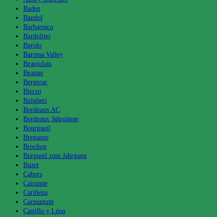
Baden
Bandol
Barbaresco
Bardolino
Barolo
Barossa Valley
Beaujolais
Beaune
Bergerac
Bierzo
Bolgheri
Bordeaux AC
Bordeaux Jahrgänge
Bourgueil
Breganze
Brochon
Burgund zum Jahrgang
Buzet
Cahors
Cairanne
Cariñena
Carnuntum
Castillo y Léon