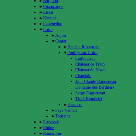
►
Burgund
►
Champagne
►
Elsass
►
Korsika
►
Languedoc
▼
Loire
►
Anjou
▼
Center
►
Hotel + Restaurant
▼
Pouilly-sur-Loire
Cailbourdin
Château de Tracy
Château du Nozet
Chatelain
Jean-Claude Dagueneau,
Domaine des Berthiers
Serge Dagueneau
Tinel-Blondelet
►
Sancerre
►
Pays Nantais
►
Touraine
►
Provence
►
Rhône
►
Roussillon