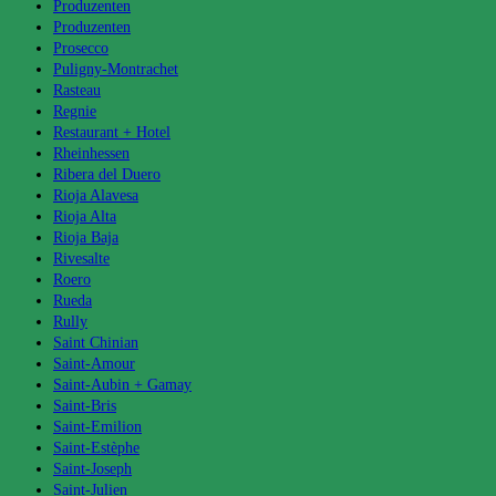
Produzenten
Produzenten
Prosecco
Puligny-Montrachet
Rasteau
Regnie
Restaurant + Hotel
Rheinhessen
Ribera del Duero
Rioja Alavesa
Rioja Alta
Rioja Baja
Rivesalte
Roero
Rueda
Rully
Saint Chinian
Saint-Amour
Saint-Aubin + Gamay
Saint-Bris
Saint-Emilion
Saint-Estèphe
Saint-Joseph
Saint-Julien