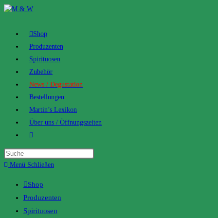
Zum
Inhalt
springen
Shop
Produzenten
Spirituosen
Zubehör
News / Degustation
Bestellungen
Martin’s Lexikon
Über uns / Öffnungszeiten
Toggle
website
search
Menü
Schließen
Shop
Produzenten
Spirituosen