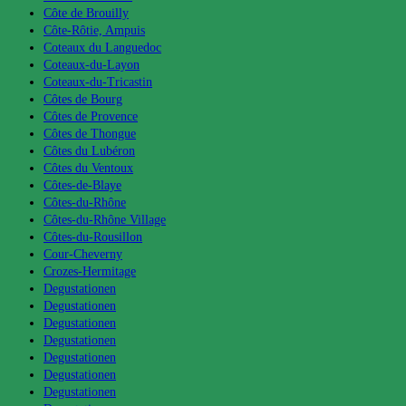
Côte de Brouilly
Côte-Rôtie, Ampuis
Coteaux du Languedoc
Coteaux-du-Layon
Coteaux-du-Tricastin
Côtes de Bourg
Côtes de Provence
Côtes de Thongue
Côtes du Lubéron
Côtes du Ventoux
Côtes-de-Blaye
Côtes-du-Rhône
Côtes-du-Rhône Village
Côtes-du-Rousillon
Cour-Cheverny
Crozes-Hermitage
Degustationen
Degustationen
Degustationen
Degustationen
Degustationen
Degustationen
Degustationen