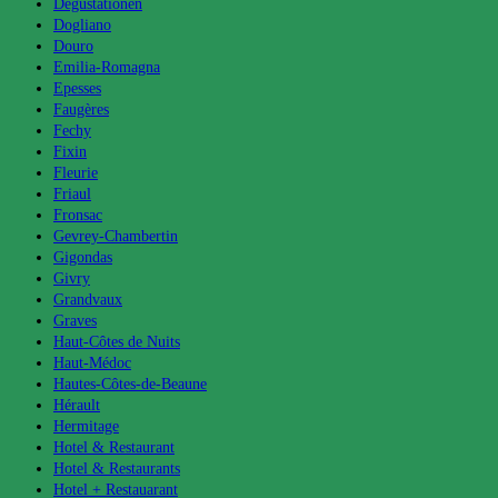
Degustationen
Dogliano
Douro
Emilia-Romagna
Epesses
Faugères
Fechy
Fixin
Fleurie
Friaul
Fronsac
Gevrey-Chambertin
Gigondas
Givry
Grandvaux
Graves
Haut-Côtes de Nuits
Haut-Médoc
Hautes-Côtes-de-Beaune
Hérault
Hermitage
Hotel & Restaurant
Hotel & Restaurants
Hotel + Restauarant