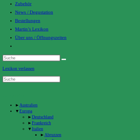
Zubehör
News / Degustation
Bestellungen
Martin’s Lexikon
Über uns / Öffnungszeiten
Toggle
website
search
Lexikon verlassen
Categories
►
Australien
▼
Europa
►
Deutschland
►
Frankreich
▼
Italien
►
Abruzzen