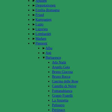
►
Apulien
►
Degustationen
►
Emilia-Romagna
►
Friaul
►
Kampanien
►
Lazio
►
Liqurien
►
Lombardei
►
Marken
▼
Piemont
►
Alba
►
Asti
▼
Barbaresco
Ada Nada
Angelo Gaja
Bruno Giacosa
Bruno Rocca
Cascina delle Rose
Castello di Neive
Fontanabianca
Grasso Fratelli
La Spinetta
Pelissero
Pertinace