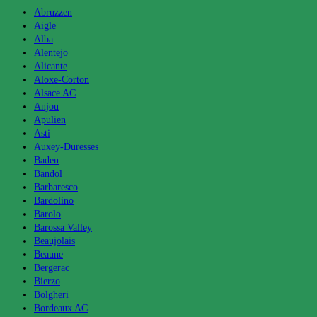
Abruzzen
Aigle
Alba
Alentejo
Alicante
Aloxe-Corton
Alsace AC
Anjou
Apulien
Asti
Auxey-Duresses
Baden
Bandol
Barbaresco
Bardolino
Barolo
Barossa Valley
Beaujolais
Beaune
Bergerac
Bierzo
Bolgheri
Bordeaux AC