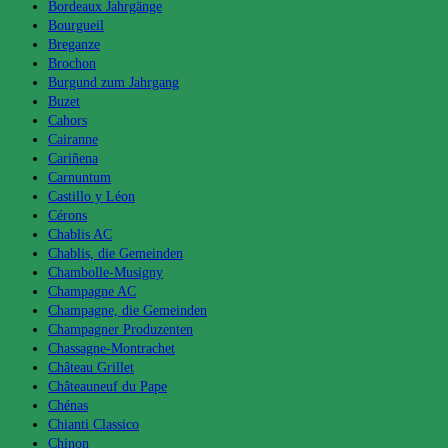
Bordeaux Jahrgänge
Bourgueil
Breganze
Brochon
Burgund zum Jahrgang
Buzet
Cahors
Cairanne
Cariñena
Carnuntum
Castillo y Léon
Cérons
Chablis AC
Chablis, die Gemeinden
Chambolle-Musigny
Champagne AC
Champagne, die Gemeinden
Champagner Produzenten
Chassagne-Montrachet
Château Grillet
Châteauneuf du Pape
Chénas
Chianti Classico
Chinon