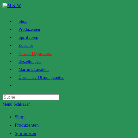
Zum
Inhalt
springen
Shop
Produzenten
Spirituosen
Zubehör
News / Degustation
Bestellungen
Martin’s Lexikon
Über uns / Öffnungszeiten
Toggle
website
search
Menü
Schließen
Shop
Produzenten
Spirituosen