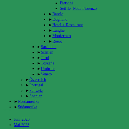
Piervini
Seifile, Nada Fiorenzo
►
Barolo
►
Dogliano
►
Hotel + Restaurant
►
Langhe
►
Monferrato
►
Roero
►
Sardinien
►
Sizilien
►
Tirol
►
Toskana
►
Umbrien
►
Veneto
►
Österreich
►
Portugal
►
Schweiz
►
Spanien
►
Nordamerika
►
Südamerika
Archiv
Juni 2023
Mai 2023