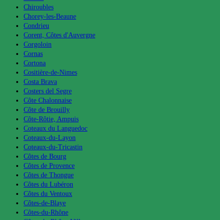
Chiroubles
Chorey-les-Beaune
Condrieu
Corent, Côtes d'Auvergne
Corgoloin
Cornas
Cortona
Cositière-de-Nimes
Costa Brava
Costers del Segre
Côte Chalonnaise
Côte de Brouilly
Côte-Rôtie, Ampuis
Coteaux du Languedoc
Coteaux-du-Layon
Coteaux-du-Tricastin
Côtes de Bourg
Côtes de Provence
Côtes de Thongue
Côtes du Lubéron
Côtes du Ventoux
Côtes-de-Blaye
Côtes-du-Rhône