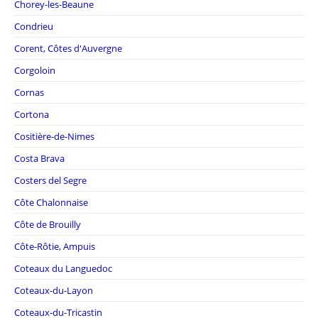
Chorey-les-Beaune
Condrieu
Corent, Côtes d'Auvergne
Corgoloin
Cornas
Cortona
Cositière-de-Nimes
Costa Brava
Costers del Segre
Côte Chalonnaise
Côte de Brouilly
Côte-Rôtie, Ampuis
Coteaux du Languedoc
Coteaux-du-Layon
Coteaux-du-Tricastin