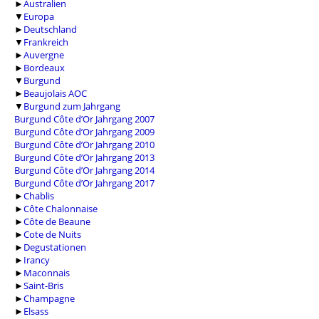
►
Australien
▼
Europa
►
Deutschland
▼
Frankreich
►
Auvergne
►
Bordeaux
▼
Burgund
►
Beaujolais AOC
▼
Burgund zum Jahrgang
Burgund Côte d’Or Jahrgang 2007
Burgund Côte d’Or Jahrgang 2009
Burgund Côte d’Or Jahrgang 2010
Burgund Côte d’Or Jahrgang 2013
Burgund Côte d’Or Jahrgang 2014
Burgund Côte d’Or Jahrgang 2017
►
Chablis
►
Côte Chalonnaise
►
Côte de Beaune
►
Cote de Nuits
►
Degustationen
►
Irancy
►
Maconnais
►
Saint-Bris
►
Champagne
►
Elsass