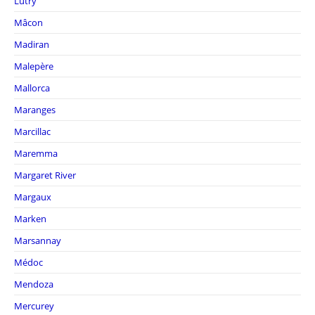
Lutry
Mâcon
Madiran
Malepère
Mallorca
Maranges
Marcillac
Maremma
Margaret River
Margaux
Marken
Marsannay
Médoc
Mendoza
Mercurey