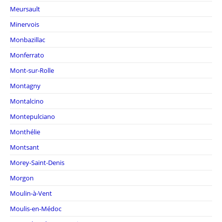
Meursault
Minervois
Monbazillac
Monferrato
Mont-sur-Rolle
Montagny
Montalcino
Montepulciano
Monthélie
Montsant
Morey-Saint-Denis
Morgon
Moulin-à-Vent
Moulis-en-Médoc