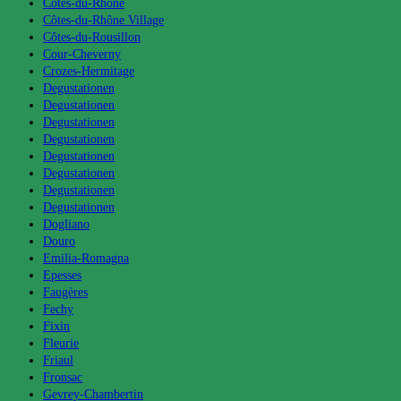
Côtes-du-Rhône
Côtes-du-Rhône Village
Côtes-du-Rousillon
Cour-Cheverny
Crozes-Hermitage
Degustationen
Degustationen
Degustationen
Degustationen
Degustationen
Degustationen
Degustationen
Degustationen
Dogliano
Douro
Emilia-Romagna
Epesses
Faugères
Fechy
Fixin
Fleurie
Friaul
Fronsac
Gevrey-Chambertin