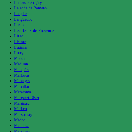
Ladoix-Serrigny
Lalande de Pomerol
Langhe
Languedoc
Lazio
Les Beaux-de-Provence
Lirac
Listrac
Lugana
Lutry
Mâcon
Madiran
Malepère
Mallorca
Maranges
Marcillac
Maremma
Margaret River
Margaux
Marken
Marsannay
Médoc
Mendoza
Mercurey