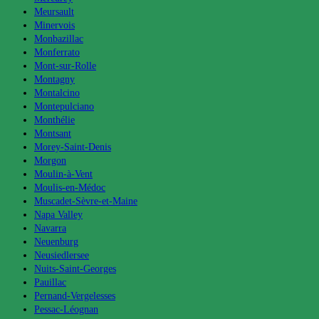
Meursault
Minervois
Monbazillac
Monferrato
Mont-sur-Rolle
Montagny
Montalcino
Montepulciano
Monthélie
Montsant
Morey-Saint-Denis
Morgon
Moulin-à-Vent
Moulis-en-Médoc
Muscadet-Sèvre-et-Maine
Napa Valley
Navarra
Neuenburg
Neusiedlersee
Nuits-Saint-Georges
Pauillac
Pernand-Vergelesses
Pessac-Léognan