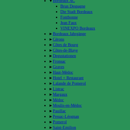
▼
Bordeaux AC
Brun Despagne
Die Stadt Bordeaux
Fontbonne
Jean Faux
VINEXPO Bordeaux
►
Bordeaux Jahrgänge
►
Cérons
►
Côtes de Bourg
►
Côtes-de-Blaye
►
Degustationen
►
Fronsac
►
Graves
►
Haut-Médoc
►
Hotel + Restaurant
►
Lalande de Pomerol
►
Listrac
►
Margaux
►
Médoc
►
Moulis-en-Médoc
►
Pauillac
►
Pessac-Léognan
►
Pomerol
►
Saint-Emilion