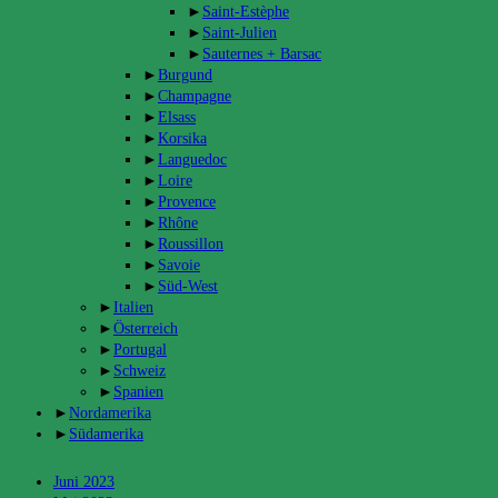
►
Saint-Estèphe
►
Saint-Julien
►
Sauternes + Barsac
►
Burgund
►
Champagne
►
Elsass
►
Korsika
►
Languedoc
►
Loire
►
Provence
►
Rhône
►
Roussillon
►
Savoie
►
Süd-West
►
Italien
►
Österreich
►
Portugal
►
Schweiz
►
Spanien
►
Nordamerika
►
Südamerika
Archiv
Juni 2023