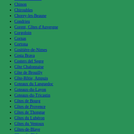
Chinon
Chiroubles
Chorey-les-Beaune
Condrieu
Corent, Côtes d'Auvergne
Corgoloin
Cornas
Cortona
Cositière-de-Nimes
Costa Brava
Costers del Segre
Côte Chalonnaise
Côte de Brouilly
Côte-Rôtie, Ampuis
Coteaux du Languedoc
Coteaux-du-Layon
Coteaux-du-Tricastin
Côtes de Bourg
Côtes de Provence
Côtes de Thongue
Côtes du Lubéron
Côtes du Ventoux
Côtes-de-Blaye