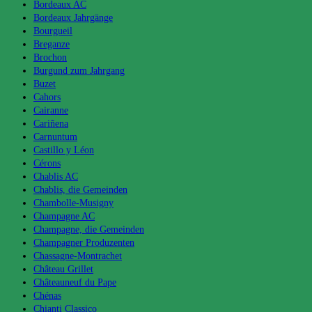
Bordeaux AC
Bordeaux Jahrgänge
Bourgueil
Breganze
Brochon
Burgund zum Jahrgang
Buzet
Cahors
Cairanne
Cariñena
Carnuntum
Castillo y Léon
Cérons
Chablis AC
Chablis, die Gemeinden
Chambolle-Musigny
Champagne AC
Champagne, die Gemeinden
Champagner Produzenten
Chassagne-Montrachet
Château Grillet
Châteauneuf du Pape
Chénas
Chianti Classico