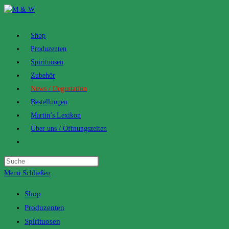
Zum
Inhalt
springen
Shop
Produzenten
Spirituosen
Zubehör
News / Degustation
Bestellungen
Martin’s Lexikon
Über uns / Öffnungszeiten
Toggle
website
search
Menü
Schließen
Shop
Produzenten
Spirituosen