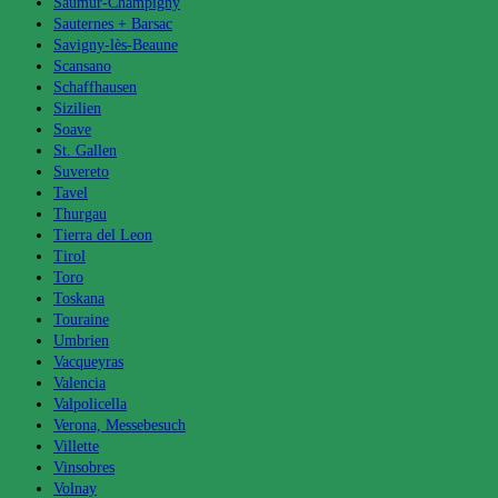
Saumur-Champigny
Sauternes + Barsac
Savigny-lès-Beaune
Scansano
Schaffhausen
Sizilien
Soave
St. Gallen
Suvereto
Tavel
Thurgau
Tierra del Leon
Tirol
Toro
Toskana
Touraine
Umbrien
Vacqueyras
Valencia
Valpolicella
Verona, Messebesuch
Villette
Vinsobres
Volnay