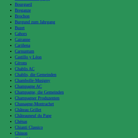
Bourgueil
Breganze
Brochon
Burgund zum Jahrgang
Buzet
Cahors
Cairanne
Cariñena
Carnuntum
Castillo y Léon
Cérons
Chablis AC
Chablis, die Gemeinden
Chambolle-Musigny
Champagne AC
Champagne, die Gemeinden
Champagner Produzenten
Chassagne-Montrachet
Château Grillet
Châteauneuf du Pape
Chénas
Chianti Classico
Chinon