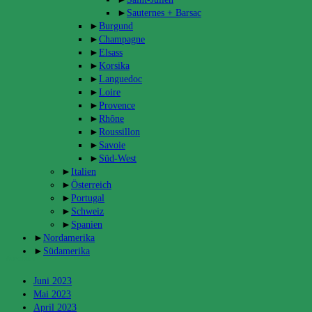
►
Sauternes + Barsac
►
Burgund
►
Champagne
►
Elsass
►
Korsika
►
Languedoc
►
Loire
►
Provence
►
Rhône
►
Roussillon
►
Savoie
►
Süd-West
►
Italien
►
Österreich
►
Portugal
►
Schweiz
►
Spanien
►
Nordamerika
►
Südamerika
Archiv
Juni 2023
Mai 2023
April 2023