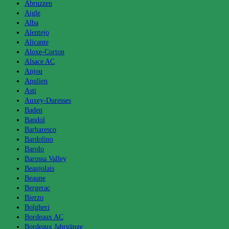
Abruzzen
Aigle
Alba
Alentejo
Alicante
Aloxe-Corton
Alsace AC
Anjou
Apulien
Asti
Auxey-Duresses
Baden
Bandol
Barbaresco
Bardolino
Barolo
Barossa Valley
Beaujolais
Beaune
Bergerac
Bierzo
Bolgheri
Bordeaux AC
Bordeaux Jahrgänge