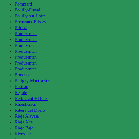
Pommard
Pouilly-Fuissé
Pouilly-sur-Loire
Prémeaux-Prissey
Priorat
Produzenten
Produzenten
Produzenten
Produzenten
Produzenten
Produzenten
Produzenten
Prosecco
Puligny-Montrachet
Rasteau
Regnie
Restaurant + Hotel
Rheinhessen
Ribera del Duero
Rioja Alavesa
Rioja Alta
Rioja Baja
Rivesalte