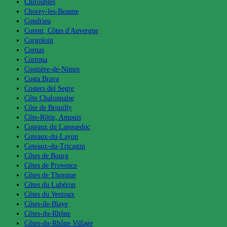
Chiroubles
Chorey-les-Beaune
Condrieu
Corent, Côtes d'Auvergne
Corgoloin
Cornas
Cortona
Cositière-de-Nimes
Costa Brava
Costers del Segre
Côte Chalonnaise
Côte de Brouilly
Côte-Rôtie, Ampuis
Coteaux du Languedoc
Coteaux-du-Layon
Coteaux-du-Tricastin
Côtes de Bourg
Côtes de Provence
Côtes de Thongue
Côtes du Lubéron
Côtes du Ventoux
Côtes-de-Blaye
Côtes-du-Rhône
Côtes-du-Rhône Village