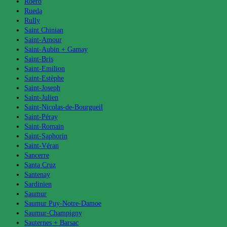
Roero
Rueda
Rully
Saint Chinian
Saint-Amour
Saint-Aubin + Gamay
Saint-Bris
Saint-Emilion
Saint-Estèphe
Saint-Joseph
Saint-Julien
Saint-Nicolas-de-Bourgueil
Saint-Péray
Saint-Romain
Saint-Saphorin
Saint-Véran
Sancerre
Santa Cruz
Santenay
Sardinien
Saumur
Saumur Puy-Notre-Damoe
Saumur-Champigny
Sauternes + Barsac