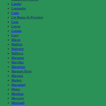
Langhe
Languedoc
Lazio
Les Beaux-de-Provence
Lirac
Listrac
Lugana
Lutry
Mâcon
Madiran
Malepère
Mallorca
Maranges
Marcillac
Maremma
Margaret River
Margaux
Marken
Marsannay
Médoc
Mendoza
Mercurey
Meursault