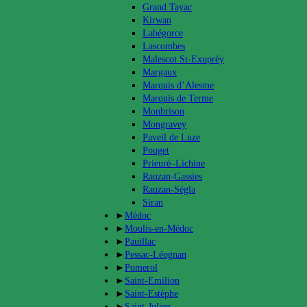
Grand Tayac
Kirwan
Labégorce
Lascombes
Malescot St-Exupréy
Margaux
Marquis d’Alesme
Marquis de Terme
Monbrison
Mongravey
Paveil de Luze
Pouget
Prieuré–Lichine
Rauzan-Gassies
Rauzan-Ségla
Siran
►
Médoc
►
Moulis-en-Médoc
►
Pauillac
►
Pessac-Léognan
►
Pomerol
►
Saint-Emilion
►
Saint-Estèphe
►
Saint-Julien