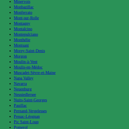
Minervois
Monbazillac
Monferrato
Mont-sur-Rolle
Montagny
Montalcino
Montepulciano
Monthélie
Montsant
Morey-Saint-Denis
Morgon
Moulin-à-Vent
Moulis-en-Médoc
Muscadet-Sèvre-et-Maine
Napa Valley
Navarra
Neuenburg
Neusiedlersee
Nuits-Saint-Georges
Pauillac
Pernand-Vergelesses
Pessac-Léognan
Pic Saint-Loup
Pomerol