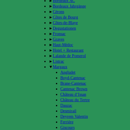
►
Bordeaux AC
►
Bordeaux Jahrgänge
►
Cérons
►
Côtes de Bourg
►
Côtes-de-Blaye
►
Degustationen
►
Fronsac
►
Graves
►
Haut-Médoc
►
Hotel + Restaurant
►
Lalande de Pomerol
►
Listrac
▼
Margaux
Angludet
Boyd-Cantenac
Brane-Cantenac
Cantenac Brown
Château d‘Issan
Château du Tertre
Dauzac
Desmirail
Deyrem Valentin
Ferrière
Giscours