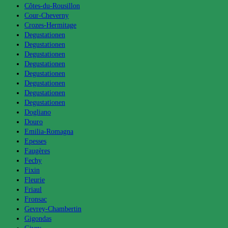
Côtes-du-Rousillon
Cour-Cheverny
Crozes-Hermitage
Degustationen
Degustationen
Degustationen
Degustationen
Degustationen
Degustationen
Degustationen
Degustationen
Dogliano
Douro
Emilia-Romagna
Epesses
Faugères
Fechy
Fixin
Fleurie
Friaul
Fronsac
Gevrey-Chambertin
Gigondas