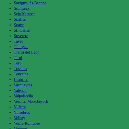
Savigny-lès-Beaune
Scansano
Schaffhausen
Sizilien
Soave
St. Gallen
Suvereto
Tavel
Thurgau
Tierra del Leon
Tirol
Toro
Toskana
Touraine
Umbrien
Vacqueyras
Valencia
Valpolicella
Verona, Messebesuch
Villette
Vinsobres
Volnay
Vosne-Romanée
Vougeot