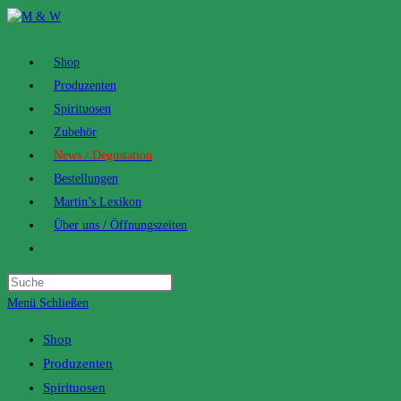
Zum
Inhalt
springen
Shop
Produzenten
Spirituosen
Zubehör
News / Degustation
Bestellungen
Martin’s Lexikon
Über uns / Öffnungszeiten
Toggle
website
search
Menü
Schließen
Shop
Produzenten
Spirituosen