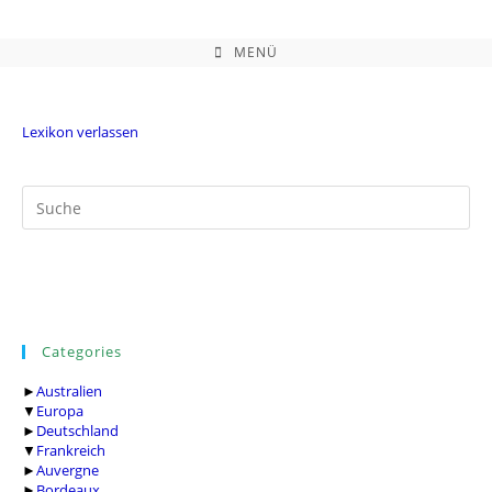
Zum
Inhalt
springen
MENÜ
Lexikon verlassen
Categories
►
Australien
▼
Europa
►
Deutschland
▼
Frankreich
►
Auvergne
►
Bordeaux