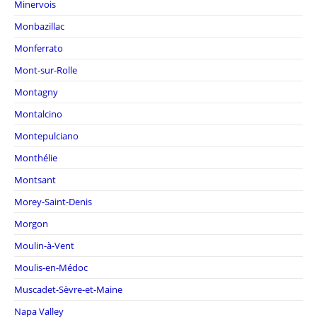
Minervois
Monbazillac
Monferrato
Mont-sur-Rolle
Montagny
Montalcino
Montepulciano
Monthélie
Montsant
Morey-Saint-Denis
Morgon
Moulin-à-Vent
Moulis-en-Médoc
Muscadet-Sèvre-et-Maine
Napa Valley