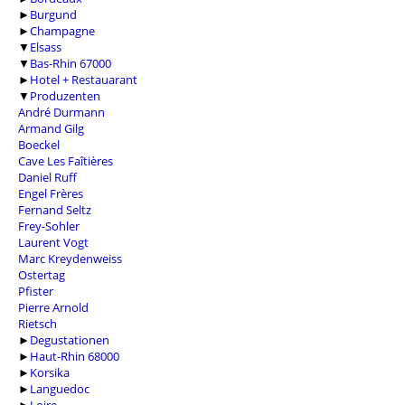
►
Burgund
►
Champagne
▼
Elsass
▼
Bas-Rhin 67000
►
Hotel + Restauarant
▼
Produzenten
André Durmann
Armand Gilg
Boeckel
Cave Les Faîtières
Daniel Ruff
Engel Frères
Fernand Seltz
Frey-Sohler
Laurent Vogt
Marc Kreydenweiss
Ostertag
Pfister
Pierre Arnold
Rietsch
►
Degustationen
►
Haut-Rhin 68000
►
Korsika
►
Languedoc