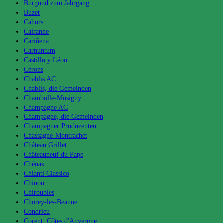
Burgund zum Jahrgang
Buzet
Cahors
Cairanne
Cariñena
Carnuntum
Castillo y Léon
Cérons
Chablis AC
Chablis, die Gemeinden
Chambolle-Musigny
Champagne AC
Champagne, die Gemeinden
Champagner Produzenten
Chassagne-Montrachet
Château Grillet
Châteauneuf du Pape
Chénas
Chianti Classico
Chinon
Chiroubles
Chorey-les-Beaune
Condrieu
Corent, Côtes d'Auvergne