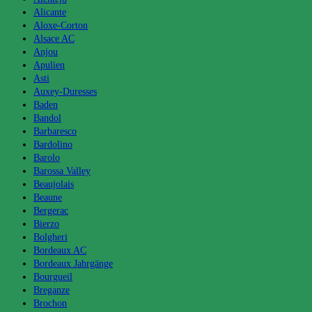
Alicante
Aloxe-Corton
Alsace AC
Anjou
Apulien
Asti
Auxey-Duresses
Baden
Bandol
Barbaresco
Bardolino
Barolo
Barossa Valley
Beaujolais
Beaune
Bergerac
Bierzo
Bolgheri
Bordeaux AC
Bordeaux Jahrgänge
Bourgueil
Breganze
Brochon