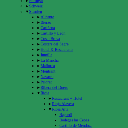
►
Portugal
►
Schweiz
▼
Spanien
►
Alicante
►
Bierzo
►
Cariñena
►
Castillo y Léon
►
Costa Brava
►
Costers del Segre
►
Hotel & Restaurants
►
Jumilla
►
La Mancha
►
Mallorca
►
Montsant
►
Navarra
►
Priorat
►
Ribera del Duero
▼
Rioja
►
Restaurant + Hotel
►
Rioja Alavesa
▼
Rioja Alta
Bagordi
Bodegas las Cepas
Castillo de Mendoza