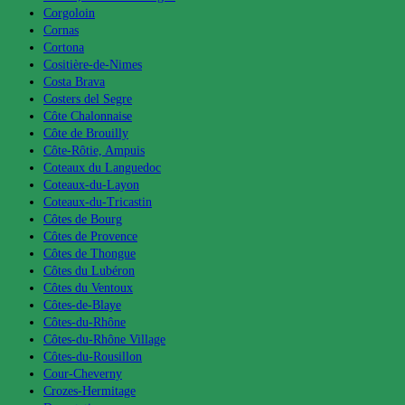
Corgoloin
Cornas
Cortona
Cositière-de-Nimes
Costa Brava
Costers del Segre
Côte Chalonnaise
Côte de Brouilly
Côte-Rôtie, Ampuis
Coteaux du Languedoc
Coteaux-du-Layon
Coteaux-du-Tricastin
Côtes de Bourg
Côtes de Provence
Côtes de Thongue
Côtes du Lubéron
Côtes du Ventoux
Côtes-de-Blaye
Côtes-du-Rhône
Côtes-du-Rhône Village
Côtes-du-Rousillon
Cour-Cheverny
Crozes-Hermitage