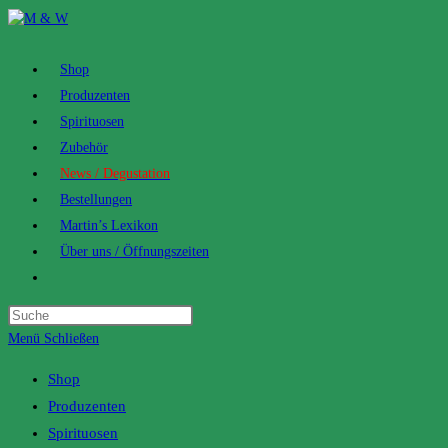
Zum
Inhalt
springen
Shop
Produzenten
Spirituosen
Zubehör
News / Degustation
Bestellungen
Martin’s Lexikon
Über uns / Öffnungszeiten
Toggle
website
search
Menü
Schließen
Shop
Produzenten
Spirituosen