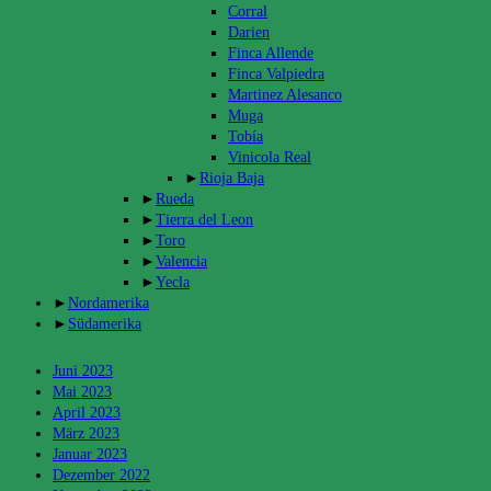
Corral
Darien
Finca Allende
Finca Valpiedra
Martinez Alesanco
Muga
Tobía
Vinicola Real
►
Rioja Baja
►
Rueda
►
Tierra del Leon
►
Toro
►
Valencia
►
Yecla
►
Nordamerika
►
Südamerika
Archiv
Juni 2023
Mai 2023
April 2023
März 2023
Januar 2023
Dezember 2022