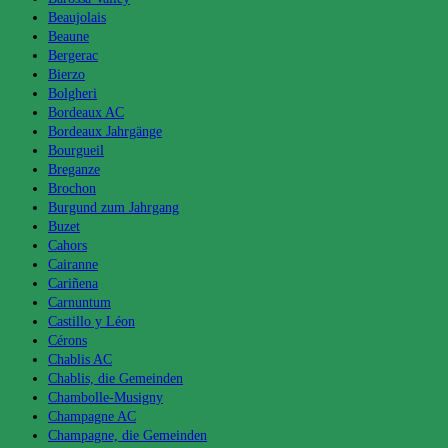
Beaujolais
Beaune
Bergerac
Bierzo
Bolgheri
Bordeaux AC
Bordeaux Jahrgänge
Bourgueil
Breganze
Brochon
Burgund zum Jahrgang
Buzet
Cahors
Cairanne
Cariñena
Carnuntum
Castillo y Léon
Cérons
Chablis AC
Chablis, die Gemeinden
Chambolle-Musigny
Champagne AC
Champagne, die Gemeinden