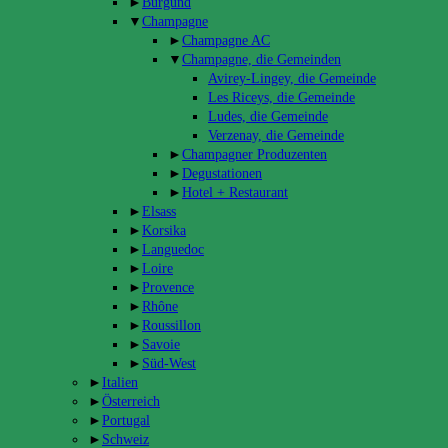
►
Burgund
▼
Champagne
►
Champagne AC
▼
Champagne, die Gemeinden
Avirey-Lingey, die Gemeinde
Les Riceys, die Gemeinde
Ludes, die Gemeinde
Verzenay, die Gemeinde
►
Champagner Produzenten
►
Degustationen
►
Hotel + Restaurant
►
Elsass
►
Korsika
►
Languedoc
►
Loire
►
Provence
►
Rhône
►
Roussillon
►
Savoie
►
Süd-West
►
Italien
►
Österreich
►
Portugal
►
Schweiz