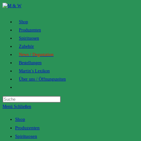
Zum
Inhalt
springen
Shop
Produzenten
Spirituosen
Zubehör
News / Degustation
Bestellungen
Martin’s Lexikon
Über uns / Öffnungszeiten
Toggle
website
search
Menü
Schließen
Shop
Produzenten
Spirituosen