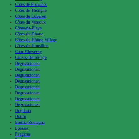
Côtes de Provence
Côtes de Thongue
Côtes du Lubéron
Côtes du Ventoux
Côtes-de-Blaye
Côtes-du-Rhône
Côtes-du-Rhône Village
Côtes-du-Rousillon
Cour-Cheverny
Crozes-Hermitage
Degustationen
Degustationen
Degustationen
Degustationen
Degustationen
Degustationen
Degustationen
Degustationen
Dogliano
Douro
Emilia-Romagna
Epesses
Faugères