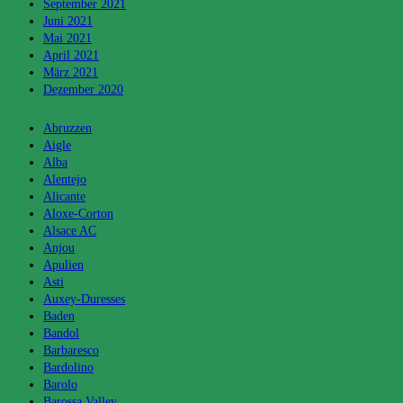
September 2021
Juni 2021
Mai 2021
April 2021
März 2021
Dezember 2020
Kategorien
Abruzzen
Aigle
Alba
Alentejo
Alicante
Aloxe-Corton
Alsace AC
Anjou
Apulien
Asti
Auxey-Duresses
Baden
Bandol
Barbaresco
Bardolino
Barolo
Barossa Valley