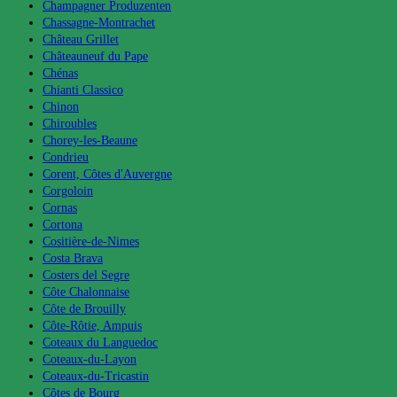
Champagner Produzenten
Chassagne-Montrachet
Château Grillet
Châteauneuf du Pape
Chénas
Chianti Classico
Chinon
Chiroubles
Chorey-les-Beaune
Condrieu
Corent, Côtes d'Auvergne
Corgoloin
Cornas
Cortona
Cositière-de-Nimes
Costa Brava
Costers del Segre
Côte Chalonnaise
Côte de Brouilly
Côte-Rôtie, Ampuis
Coteaux du Languedoc
Coteaux-du-Layon
Coteaux-du-Tricastin
Côtes de Bourg