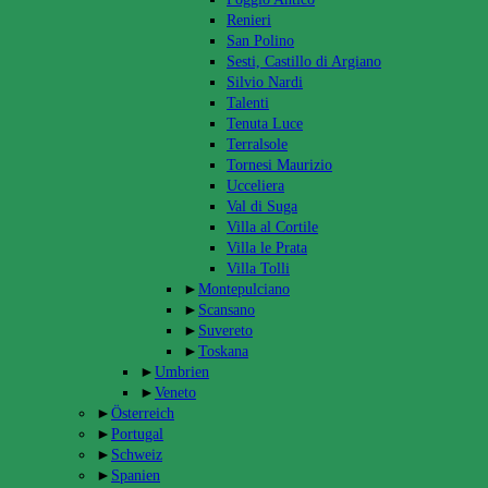
Renieri
San Polino
Sesti, Castillo di Argiano
Silvio Nardi
Talenti
Tenuta Luce
Terralsole
Tornesi Maurizio
Ucceliera
Val di Suga
Villa al Cortile
Villa le Prata
Villa Tolli
►
Montepulciano
►
Scansano
►
Suvereto
►
Toskana
►
Umbrien
►
Veneto
►
Österreich
►
Portugal
►
Schweiz
►
Spanien