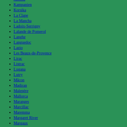
Kampanien
Korsika
La Clape
La Mancha
Ladoix-Serrigny
Lalande de Pomerol
Langhe
Languedoc
Lazio
Les Beaux-de-Provence
Lirac
Listrac
Lugana
Lutry
Mâcon
Madiran
Malepère
Mallorca
Maranges
Marcillac
Maremma
Margaret River
Margaux