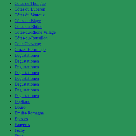
Côtes de Thongue
Côtes du Lubéron
Côtes du Ventoux
Côtes-de-Blaye
Côtes-du-Rhône
Côtes-du-Rhône Village
Côtes-du-Rousillon
Cour-Cheverny
Crozes-Hermitage
Degustationen
Degustationen
Degustationen
Degustationen
Degustationen
Degustationen
Degustationen
Degustationen
Dogliano
Douro
Emilia-Romagna
Epesses
Faugères
Fechy