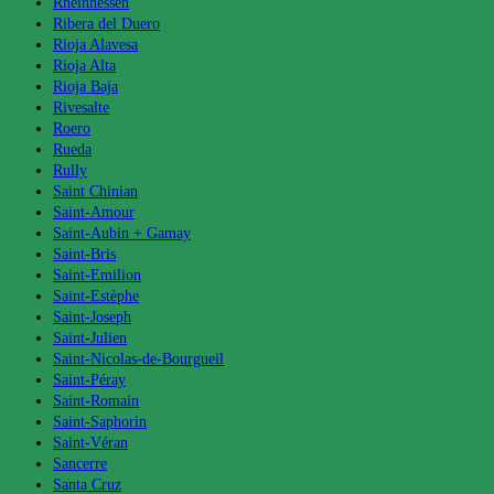
Rheinhessen
Ribera del Duero
Rioja Alavesa
Rioja Alta
Rioja Baja
Rivesalte
Roero
Rueda
Rully
Saint Chinian
Saint-Amour
Saint-Aubin + Gamay
Saint-Bris
Saint-Emilion
Saint-Estèphe
Saint-Joseph
Saint-Julien
Saint-Nicolas-de-Bourgueil
Saint-Péray
Saint-Romain
Saint-Saphorin
Saint-Véran
Sancerre
Santa Cruz