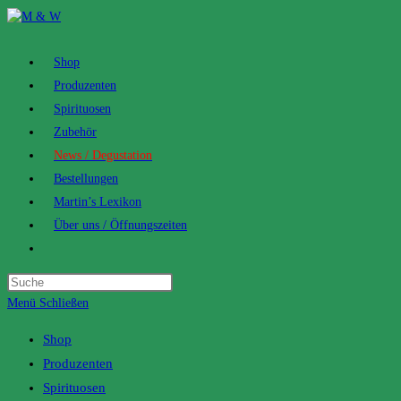
Zum
Inhalt
springen
Shop
Produzenten
Spirituosen
Zubehör
News / Degustation
Bestellungen
Martin’s Lexikon
Über uns / Öffnungszeiten
Toggle
website
search
Menü
Schließen
Shop
Produzenten
Spirituosen