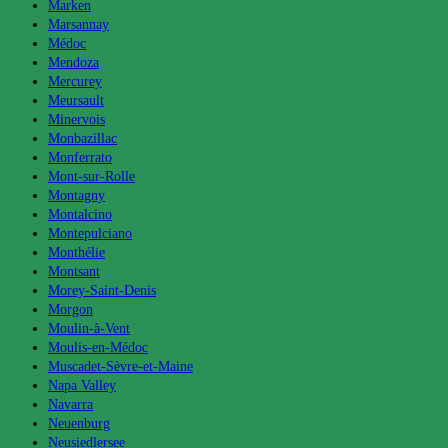
Marken
Marsannay
Médoc
Mendoza
Mercurey
Meursault
Minervois
Monbazillac
Monferrato
Mont-sur-Rolle
Montagny
Montalcino
Montepulciano
Monthélie
Montsant
Morey-Saint-Denis
Morgon
Moulin-à-Vent
Moulis-en-Médoc
Muscadet-Sèvre-et-Maine
Napa Valley
Navarra
Neuenburg
Neusiedlersee