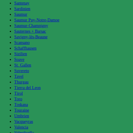
Santenay
Sardinien
Saumur
Saumur Puy-Notre-Damoe
Saumur-Champigny
Sauternes + Barsac
Savigny-lès-Beaune
Scansano
Schaffhausen
Sizilien
Soave
St. Gallen
Suvereto
Tavel
Thurgau
Tierra del Leon
Tirol
Toro
Toskana
Touraine
Umbrien
Vacqueyras
Valencia
Valpolicella