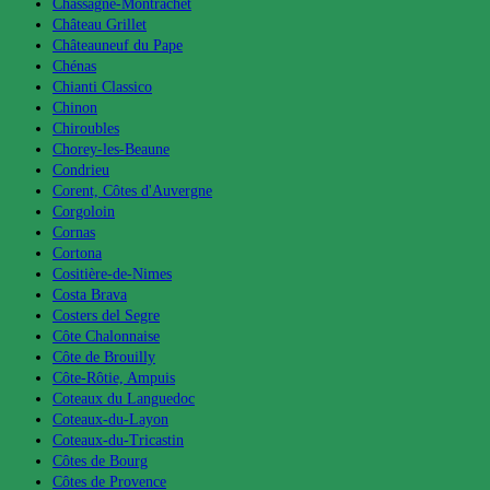
Chassagne-Montrachet
Château Grillet
Châteauneuf du Pape
Chénas
Chianti Classico
Chinon
Chiroubles
Chorey-les-Beaune
Condrieu
Corent, Côtes d'Auvergne
Corgoloin
Cornas
Cortona
Cositière-de-Nimes
Costa Brava
Costers del Segre
Côte Chalonnaise
Côte de Brouilly
Côte-Rôtie, Ampuis
Coteaux du Languedoc
Coteaux-du-Layon
Coteaux-du-Tricastin
Côtes de Bourg
Côtes de Provence