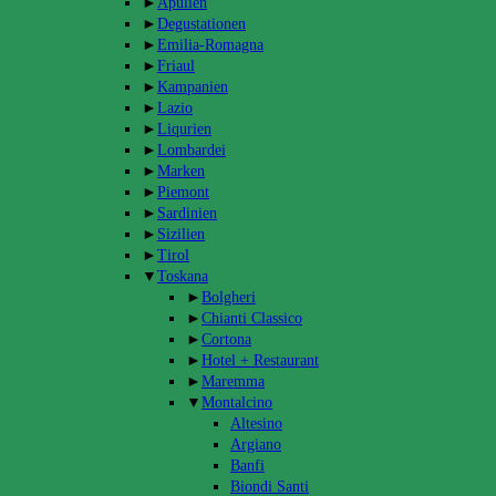
►
Apulien
►
Degustationen
►
Emilia-Romagna
►
Friaul
►
Kampanien
►
Lazio
►
Liqurien
►
Lombardei
►
Marken
►
Piemont
►
Sardinien
►
Sizilien
►
Tirol
▼
Toskana
►
Bolgheri
►
Chianti Classico
►
Cortona
►
Hotel + Restaurant
►
Maremma
▼
Montalcino
Altesino
Argiano
Banfi
Biondi Santi