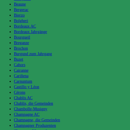
Beaune
Bergerac
Bierzo
Bolgheri
Bordeaux AC
Bordeaux Jahrgänge
Bourgueil
Breganze
Brochon
Burgund zum Jahrgang
Buzet
Cahors
Cairanne
Cariñena
Carnuntum
Castillo y Léon
Cérons
Chablis AC
Chablis, die Gemeinden
Chambolle-Musigny
Champagne AC
Champagne, die Gemeinden
Champagner Produzenten