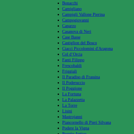
Bonacchi
Camigliano
Campigli Vallone Pierina
Campogiovanni
Caparzo
Casanova di Neri
Case Basse
Castiglion del Bosco
Ciacci Piccolomini d'Aragona
Col d‘Orcia
Fanti Filippo
Frescobaldi
Friggiali
Il Paradiso di Frassina
Il Poderuccio
Il Poggione
La Fortuna
La Palazzetta
La Torre
Lisini
Mastrojanni
Piancornello di Pieri Silvana
Podere la Vigna
Poggio Antico