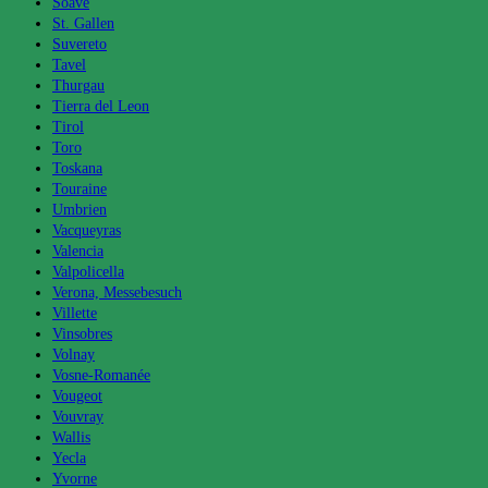
Soave
St. Gallen
Suvereto
Tavel
Thurgau
Tierra del Leon
Tirol
Toro
Toskana
Touraine
Umbrien
Vacqueyras
Valencia
Valpolicella
Verona, Messebesuch
Villette
Vinsobres
Volnay
Vosne-Romanée
Vougeot
Vouvray
Wallis
Yecla
Yvorne