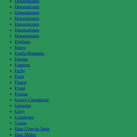
Degustationen
Degustationen
Degustationen
Degustationen
Degustationen
Degustationen
Degustationen
Dogliano
Douro
Emilia-Romagna
Epesses
Faugères
Fechy
Fixin
Fleurie
Friaul
Fronsac
Gevrey-Chambertin
Gigondas
Givry
Grandvaux
Graves
Haut-Côtes de Nuits
Haut-Médoc