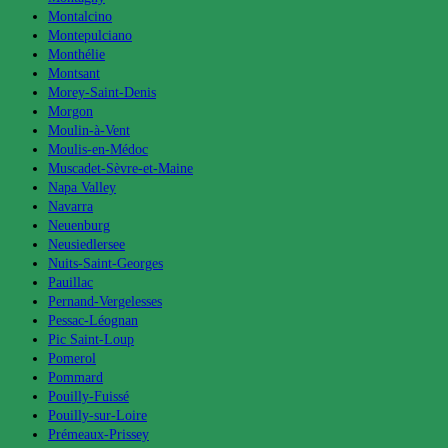
Montalcino
Montepulciano
Monthélie
Montsant
Morey-Saint-Denis
Morgon
Moulin-à-Vent
Moulis-en-Médoc
Muscadet-Sèvre-et-Maine
Napa Valley
Navarra
Neuenburg
Neusiedlersee
Nuits-Saint-Georges
Pauillac
Pernand-Vergelesses
Pessac-Léognan
Pic Saint-Loup
Pomerol
Pommard
Pouilly-Fuissé
Pouilly-sur-Loire
Prémeaux-Prissey