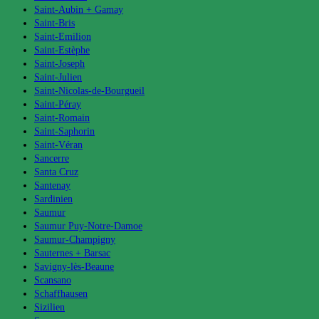
Saint-Aubin + Gamay
Saint-Bris
Saint-Emilion
Saint-Estèphe
Saint-Joseph
Saint-Julien
Saint-Nicolas-de-Bourgueil
Saint-Péray
Saint-Romain
Saint-Saphorin
Saint-Véran
Sancerre
Santa Cruz
Santenay
Sardinien
Saumur
Saumur Puy-Notre-Damoe
Saumur-Champigny
Sauternes + Barsac
Savigny-lès-Beaune
Scansano
Schaffhausen
Sizilien