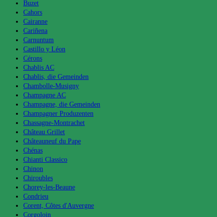
Buzet
Cahors
Cairanne
Cariñena
Carnuntum
Castillo y Léon
Cérons
Chablis AC
Chablis, die Gemeinden
Chambolle-Musigny
Champagne AC
Champagne, die Gemeinden
Champagner Produzenten
Chassagne-Montrachet
Château Grillet
Châteauneuf du Pape
Chénas
Chianti Classico
Chinon
Chiroubles
Chorey-les-Beaune
Condrieu
Corent, Côtes d'Auvergne
Corgoloin