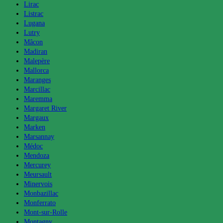
Lirac
Listrac
Lugana
Lutry
Mâcon
Madiran
Malepère
Mallorca
Maranges
Marcillac
Maremma
Margaret River
Margaux
Marken
Marsannay
Médoc
Mendoza
Mercurey
Meursault
Minervois
Monbazillac
Monferrato
Mont-sur-Rolle
Montagny