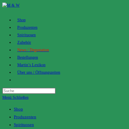
Zum
Inhalt
springen
Shop
Produzenten
Spirituosen
Zubehör
News / Degustation
Bestellungen
Martin’s Lexikon
Über uns / Öffnungszeiten
Toggle
website
search
Menü
Schließen
Shop
Produzenten
Spirituosen