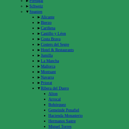
►
Portugal
►
Schweiz
▼
Spanien
►
Alicante
►
Bierzo
►
Cariñena
►
Castillo y Léon
►
Costa Brava
►
Costers del Segre
►
Hotel & Restaurants
►
Jumilla
►
La Mancha
►
Mallorca
►
Montsant
►
Navarra
►
Priorat
▼
Ribera del Duero
Alion
Arrocal
Bohórquez
Gemeinde Penafiel
Hacienda Monasterio
Hermanos Sastre
Miguel Torres