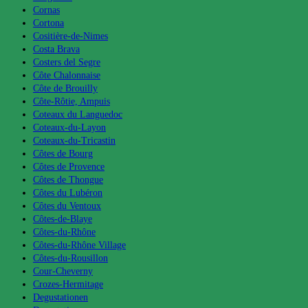
Cornas
Cortona
Cositière-de-Nimes
Costa Brava
Costers del Segre
Côte Chalonnaise
Côte de Brouilly
Côte-Rôtie, Ampuis
Coteaux du Languedoc
Coteaux-du-Layon
Coteaux-du-Tricastin
Côtes de Bourg
Côtes de Provence
Côtes de Thongue
Côtes du Lubéron
Côtes du Ventoux
Côtes-de-Blaye
Côtes-du-Rhône
Côtes-du-Rhône Village
Côtes-du-Rousillon
Cour-Cheverny
Crozes-Hermitage
Degustationen