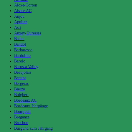
Aloxe-Corton
Alsace AC
Anjou
Apulien
Asti
Auxey-Duresses
Baden
Bandol
Barbaresco
Bardolino
Barolo
Barossa Valley
Beaujolais
Beaune
Bergerac
Bierzo
Bolgheri
Bordeaux AC
Bordeaux Jahrgänge
Bourgueil
Breganze
Brochon
Burgund zum Jahrgang