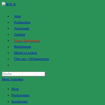
Zum
Inhalt
springen
Shop
Produzenten
Spirituosen
Zubehör
News / Degustation
Bestellungen
Martin’s Lexikon
Über uns / Öffnungszeiten
Toggle
website
search
Menü
Schließen
Shop
Produzenten
Spirituosen