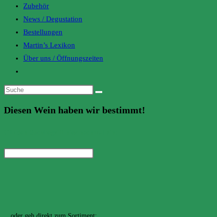
Zubehör
News / Degustation
Bestellungen
Martin’s Lexikon
Über uns / Öffnungszeiten
Toggle
website
search
Diesen Wein haben wir bestimmt!
Gib den Suchbegriff hier nochmal ein:
Suchen
…oder geh direkt zum Sortiment: