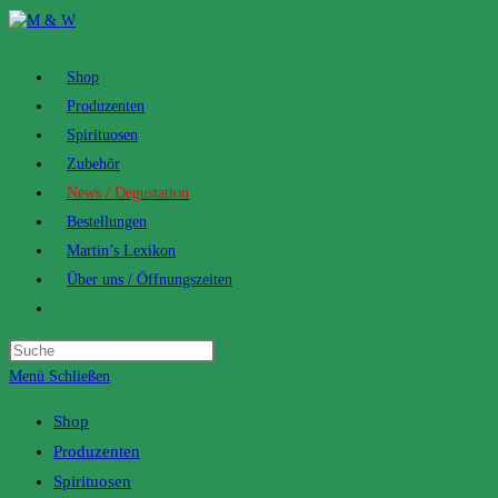
Zum
Inhalt
springen
Shop
Produzenten
Spirituosen
Zubehör
News / Degustation
Bestellungen
Martin’s Lexikon
Über uns / Öffnungszeiten
Toggle
website
search
Menü
Schließen
Shop
Produzenten
Spirituosen