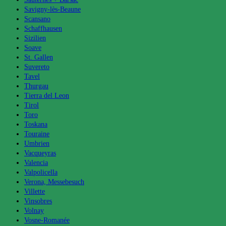
Savigny-lès-Beaune
Scansano
Schaffhausen
Sizilien
Soave
St. Gallen
Suvereto
Tavel
Thurgau
Tierra del Leon
Tirol
Toro
Toskana
Touraine
Umbrien
Vacqueyras
Valencia
Valpolicella
Verona, Messebesuch
Villette
Vinsobres
Volnay
Vosne-Romanée