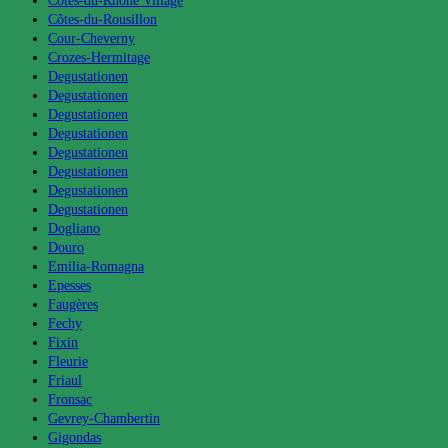
Côtes-du-Rhône Village
Côtes-du-Rousillon
Cour-Cheverny
Crozes-Hermitage
Degustationen
Degustationen
Degustationen
Degustationen
Degustationen
Degustationen
Degustationen
Degustationen
Dogliano
Douro
Emilia-Romagna
Epesses
Faugères
Fechy
Fixin
Fleurie
Friaul
Fronsac
Gevrey-Chambertin
Gigondas