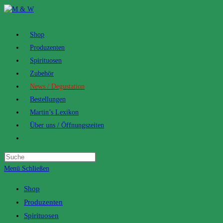
Zum
Inhalt
springen
Shop
Produzenten
Spirituosen
Zubehör
News / Degustation
Bestellungen
Martin’s Lexikon
Über uns / Öffnungszeiten
Toggle
website
search
Menü
Schließen
Shop
Produzenten
Spirituosen