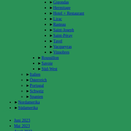
►
Gigondas
►
Hermitage
►
Hotel + Restaurant
►
Lirac
►
Rasteau
►
Saint-Joseph
►
Saint-Péray
►
Tavel
►
Vacqueyras
►
Vinsobres
►
Roussillon
►
Savoie
►
Süd-West
►
Italien
►
Österreich
►
Portugal
►
Schweiz
►
Spanien
►
Nordamerika
►
Südamerika
Archiv
Juni 2023
Mai 2023