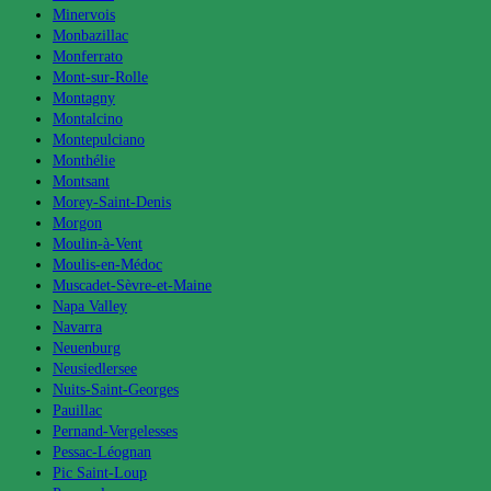
Minervois
Monbazillac
Monferrato
Mont-sur-Rolle
Montagny
Montalcino
Montepulciano
Monthélie
Montsant
Morey-Saint-Denis
Morgon
Moulin-à-Vent
Moulis-en-Médoc
Muscadet-Sèvre-et-Maine
Napa Valley
Navarra
Neuenburg
Neusiedlersee
Nuits-Saint-Georges
Pauillac
Pernand-Vergelesses
Pessac-Léognan
Pic Saint-Loup