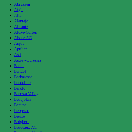
Abruzzen
Aigle
Alba
Alentejo
Alicante
Aloxe-Corton
Alsace AC
Anjou
Apulien
Asti
Auxey-Duresses
Baden
Bandol
Barbaresco
Bardolino
Barolo
Barossa Valley
Beaujolais
Beaune
Bergerac
Bierzo
Bolgheri
Bordeaux AC