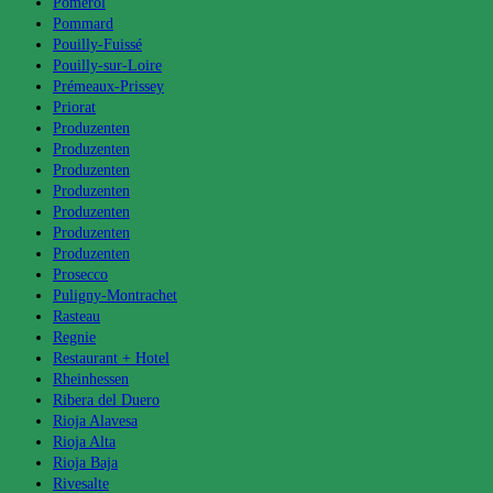
Pomerol
Pommard
Pouilly-Fuissé
Pouilly-sur-Loire
Prémeaux-Prissey
Priorat
Produzenten
Produzenten
Produzenten
Produzenten
Produzenten
Produzenten
Produzenten
Prosecco
Puligny-Montrachet
Rasteau
Regnie
Restaurant + Hotel
Rheinhessen
Ribera del Duero
Rioja Alavesa
Rioja Alta
Rioja Baja
Rivesalte