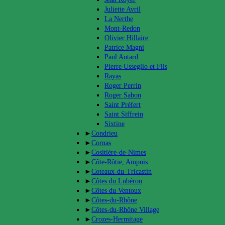
Juliette Avril
La Nerthe
Mont-Redon
Olivier Hillaire
Patrice Magni
Paul Autard
Pierre Usseglio et Fils
Rayas
Roger Perrin
Roger Sabon
Saint Préfert
Saint Siffrein
Sixtine
►
Condrieu
►
Cornas
►
Cositière-de-Nimes
►
Côte-Rôtie, Ampuis
►
Coteaux-du-Tricastin
►
Côtes du Lubéron
►
Côtes du Ventoux
►
Côtes-du-Rhône
►
Côtes-du-Rhône Village
►
Crozes-Hermitage