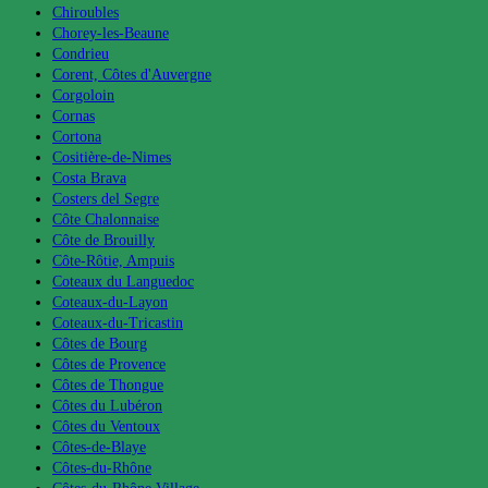
Chiroubles
Chorey-les-Beaune
Condrieu
Corent, Côtes d'Auvergne
Corgoloin
Cornas
Cortona
Cositière-de-Nimes
Costa Brava
Costers del Segre
Côte Chalonnaise
Côte de Brouilly
Côte-Rôtie, Ampuis
Coteaux du Languedoc
Coteaux-du-Layon
Coteaux-du-Tricastin
Côtes de Bourg
Côtes de Provence
Côtes de Thongue
Côtes du Lubéron
Côtes du Ventoux
Côtes-de-Blaye
Côtes-du-Rhône