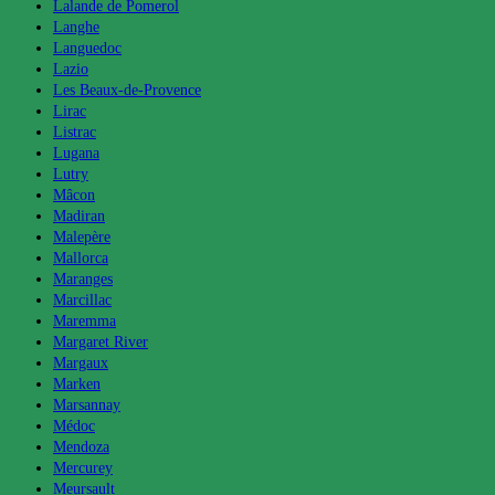
Lalande de Pomerol
Langhe
Languedoc
Lazio
Les Beaux-de-Provence
Lirac
Listrac
Lugana
Lutry
Mâcon
Madiran
Malepère
Mallorca
Maranges
Marcillac
Maremma
Margaret River
Margaux
Marken
Marsannay
Médoc
Mendoza
Mercurey
Meursault