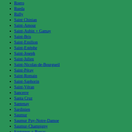
Roero
Rueda
Rully
Saint Chinian
Saint-Amour
Saint-Aubin + Gamay
Saint-Bris
Saint-Emilion
Saint-Estèphe
Saint-Joseph
Saint-Julien
Saint-Nicolas-de-Bourgueil
Saint-Péray
Saint-Romain
Saint-Saphorin
Saint-Véran
Sancerre
Santa Cruz
Santenay
Sardinien
Saumur
Saumur Puy-Notre-Damoe
Saumur-Champigny
Sauternes + Barsac