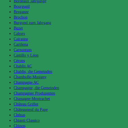
Bordeaux Jahrgänge
Bourgueil
Breganze
Brochon
Burgund zum Jahrgang
Buzet
Cahors
Cairanne
Cariñena
Carnuntum
Castillo y Léon
Cérons
Chablis AC
Chablis, die Gemeinden
Chambolle-Musigny
Champagne AC
Champagne, die Gemeinden
Champagner Produzenten
Chassagne-Montrachet
Château Grillet
Châteauneuf du Pape
Chénas
Chianti Classico
Chinon