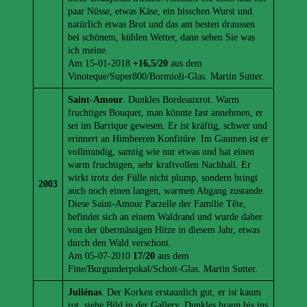
paar Nüsse, etwas Käse, ein bisschen Wurst und
natürlich etwas Brot und das am besten draussen
bei schönem, kühlen Wetter, dann sehen Sie was
ich meine.
Am 15-01-2018
+16,5/20
aus dem
Vinoteque/Super800/Bormioli-Glas. Martin Sutter.
Saint-Amour
. Dunkles Bordeauxrot. Warm
fruchtiges Bouquet, man könnte fast annehmen, er
sei im Barrique gewesen. Er ist kräftig, schwer und
erinnert an Himbeeren Konfitüre. Im Gaumen ist er
vollmundig, samtig wie nur etwas und hat einen
warm fruchtigen, sehr kraftvollen Nachhall. Er
wirkt trotz der Fülle nicht plump, sondern bringt
2003
auch noch einen langen, warmen Abgang zustande.
Diese Saint-Amour Parzelle der Familie Tête,
befindet sich an einem Waldrand und wurde daher
von der übermässigen Hitze in diesem Jahr, etwas
durch den Wald verschont.
Am 05-07-2010
17/20
aus dem
Fine/Burgunderpokal/Schott-Glas. Martin Sutter.
Juliénas
. Der Korken erstaunlich gut, er ist kaum
rot, siehe Bild in der Gallery. Dunkles braun bis ins