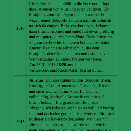
frisch. Wie Seide umhüllt es die Nase und bringt
dabei Aromen von Nuss und roten Früchten. Ein
Beaujolais zum Umhängen und das aber nicht nur
wegen seines Bouquets, sondern auch im Gaumen
tut sich da einiges. Er ist erst butterzart, bekommt
2016
dann Frucht-Aromen und endet fast etwas pfefferig
und mit guter, kurzer Säure-Note. Diese bringt die
so gesuchte Frische, in diesem butterzarten Saint-
Amour. Es sind alle selbst schuld, die dem
Beaujolais den Rücken kehrten und damit so viel
Weinvergnügen zu realen Preisen verpassen.
Am 13-01-2018
16/20
aus dem
Veritas/Bordeaux/Riedel-Glas. Martin Sutter.
Juliénas
. Dunkles Rubinrot. Das Bouquet, frisch,
fruchtig, tief mit Aromen von Grenadine, Kirschen
und einer leichten Grün-Note. Im Gaumen
vollmundig, kraftvolle Aromatik und mit viel
Frucht beladen. Ein grandioser Beaujolais-
Jahrgang, ich liebe sie, wenn sie so voll und kräftig
sind und doch eine gute Säure aufweisen. Für mich
ist dieser ein Reverenz-Beaujolais, wenn sie nur
2015
alle so heraus kämen, man würde sicher wieder
mehr Beaujolais trinken. Nehmen Sie doch mal ein