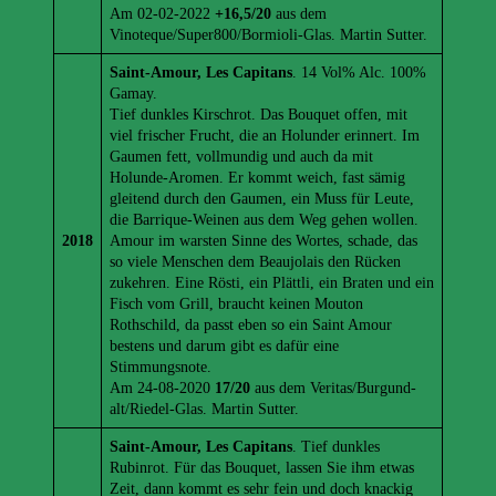
Am 02-02-2022
+16,5/20
aus dem
Vinoteque/Super800/Bormioli-Glas. Martin Sutter.
Saint-Amour, Les Capitans
. 14 Vol% Alc. 100%
Gamay.
Tief dunkles Kirschrot. Das Bouquet offen, mit
viel frischer Frucht, die an Holunder erinnert. Im
Gaumen fett, vollmundig und auch da mit
Holunde-Aromen. Er kommt weich, fast sämig
gleitend durch den Gaumen, ein Muss für Leute,
die Barrique-Weinen aus dem Weg gehen wollen.
2018
Amour im warsten Sinne des Wortes, schade, das
so viele Menschen dem Beaujolais den Rücken
zukehren. Eine Rösti, ein Plättli, ein Braten und ein
Fisch vom Grill, braucht keinen Mouton
Rothschild, da passt eben so ein Saint Amour
bestens und darum gibt es dafür eine
Stimmungsnote.
Am 24-08-2020
17/20
aus dem Veritas/Burgund-
alt/Riedel-Glas. Martin Sutter.
Saint-Amour, Les Capitans
. Tief dunkles
Rubinrot. Für das Bouquet, lassen Sie ihm etwas
Zeit, dann kommt es sehr fein und doch knackig