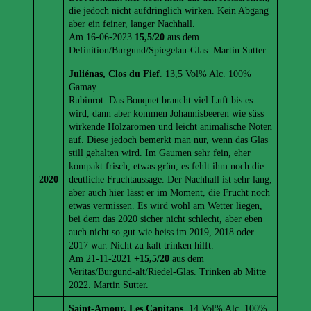
die jedoch nicht aufdringlich wirken. Kein Abgang
aber ein feiner, langer Nachhall.
Am 16-06-2023
15,5/20
aus dem
Definition/Burgund/Spiegelau-Glas. Martin Sutter.
Juliénas, Clos du Fief
. 13,5 Vol% Alc. 100%
Gamay.
Rubinrot. Das Bouquet braucht viel Luft bis es
wird, dann aber kommen Johannisbeeren wie süss
wirkende Holzaromen und leicht animalische Noten
auf. Diese jedoch bemerkt man nur, wenn das Glas
still gehalten wird. Im Gaumen sehr fein, eher
kompakt frisch, etwas grün, es fehlt ihm noch die
2020
deutliche Fruchtaussage. Der Nachhall ist sehr lang,
aber auch hier lässt er im Moment, die Frucht noch
etwas vermissen. Es wird wohl am Wetter liegen,
bei dem das 2020 sicher nicht schlecht, aber eben
auch nicht so gut wie heiss im 2019, 2018 oder
2017 war. Nicht zu kalt trinken hilft.
Am 21-11-2021
+15,5/20
aus dem
Veritas/Burgund-alt/Riedel-Glas. Trinken ab Mitte
2022. Martin Sutter.
Saint-Amour, Les Capitans
. 14 Vol% Alc. 100%