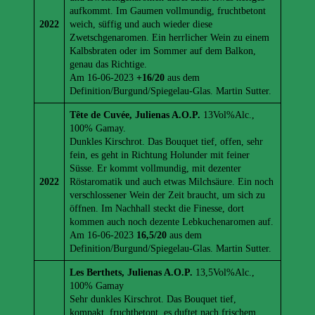
aufkommt. Im Gaumen vollmundig, fruchtbetont
2022
weich, süffig und auch wieder diese
Zwetschgenaromen. Ein herrlicher Wein zu einem
Kalbsbraten oder im Sommer auf dem Balkon,
genau das Richtige.
Am 16-06-2023
+16/20
aus dem
Definition/Burgund/Spiegelau-Glas. Martin Sutter.
Tête de Cuvée, Julienas A.O.P.
13Vol%Alc.,
100% Gamay.
Dunkles Kirschrot. Das Bouquet tief, offen, sehr
fein, es geht in Richtung Holunder mit feiner
Süsse. Er kommt vollmundig, mit dezenter
2022
Röstaromatik und auch etwas Milchsäure. Ein noch
verschlossener Wein der Zeit braucht, um sich zu
öffnen. Im Nachhall steckt die Finesse, dort
kommen auch noch dezente Lebkuchenaromen auf.
Am 16-06-2023
16,5/20
aus dem
Definition/Burgund/Spiegelau-Glas. Martin Sutter.
Les Berthets, Julienas A.O.P.
13,5Vol%Alc.,
100% Gamay
Sehr dunkles Kirschrot. Das Bouquet tief,
kompakt, fruchtbetont, es duftet nach frischem