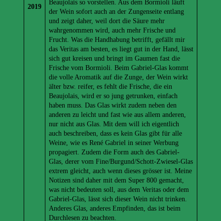
Beaujolais so vorstellen. Aus dem Bormioli läuft
2019
der Wein sofort auch an der Zungenseite entlang
und zeigt daher, weil dort die Säure mehr
wahrgenommen wird, auch mehr Frische und
Frucht. Was die Handhabung betrifft, gefällt mir
das Veritas am besten, es liegt gut in der Hand, lässt
sich gut kreisen und bringt im Gaumen fast die
Frische vom Bormioli. Beim Gabriel-Glas kommt
die volle Aromatik auf die Zunge, der Wein wirkt
älter bzw. reifer, es fehlt die Frische, die ein
Beaujolais, wird er so jung getrunken, einfach
haben muss. Das Glas wirkt zudem neben den
anderen zu leicht und fast wie aus allem anderen,
nur nicht aus Glas. Mit dem will ich eigentlich
auch beschreiben, dass es kein Glas gibt für alle
Weine, wie es René Gabriel in seiner Werbung
propagiert. Zudem die Form auch des Gabriel-
Glas, derer vom Fine/Burgund/Schott-Zwiesel-Glas
extrem gleicht, auch wenn dieses grösser ist. Meine
Notizen sind daher mit dem Super 800 gemacht,
was nicht bedeuten soll, aus dem Veritas oder dem
Gabriel-Glas, lässt sich dieser Wein nicht trinken.
Anderes Glas, anderes Empfinden, das ist beim
Durchlesen zu beachten.