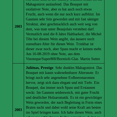
Mahagonirot auslaufend. Das Bouquet mit
oxidativer Note, aber es hat auch noch etwas
Frucht, auch wenn die nur noch kurz aufblitzt. Im
Gaumen sehr fein geworden und mit fast sämiger
Struktur, aber geschmacklich auch weit weg von
2003
dem, was man unter Beaujolais verstehen darf.
Vermutlich sind die 8 Jahre Haltbarkeit, die Michel
Tête bei diesem Wein angibt, das äussere noch
zumutbare Alter für diesen Wein. Trinkbar ist
dieser zwar noch, aber Spass macht er keinen mehr.
Am 16-08-2019 ohne Note, aus dem
Vinoteque/Super800/Bormioli-Glas. Martin Sutter.
Juliénas, Prestige
. Sehr dunkles Mahagonirot. Das
Bouquet mit kaum wahrnehmbarer Altersnote. Er
bringt noch sehr angenehme Erdbeerenaromen
hervor, zeigt sich dazu elegant und mit Tiefe. Ein
Bouquet, das immer noch Spass und Erstaunen
weckt. Im Gaumen seidenweich, mit guter Frucht
und deutlicher Holzaromatik. Es ist ein gewichtiger
Wein geworden, der nach Begleitung in Form eines
Braten sucht und dabei wohl seine Kraft am besten
2003
ins Spiel bringen kann. Ich habe diesen Wein, auch