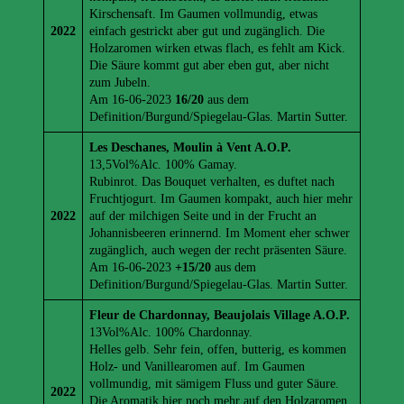
Kirschensaft. Im Gaumen vollmundig, etwas
2022
einfach gestrickt aber gut und zugänglich. Die
Holzaromen wirken etwas flach, es fehlt am Kick.
Die Säure kommt gut aber eben gut, aber nicht
zum Jubeln.
Am 16-06-2023
16/20
aus dem
Definition/Burgund/Spiegelau-Glas. Martin Sutter.
Les Deschanes, Moulin à Vent A.O.P.
13,5Vol%Alc. 100% Gamay.
Rubinrot. Das Bouquet verhalten, es duftet nach
Fruchtjogurt. Im Gaumen kompakt, auch hier mehr
2022
auf der milchigen Seite und in der Frucht an
Johannisbeeren erinnernd. Im Moment eher schwer
zugänglich, auch wegen der recht präsenten Säure.
Am 16-06-2023
+15/20
aus dem
Definition/Burgund/Spiegelau-Glas. Martin Sutter.
Fleur de Chardonnay, Beaujolais Village A.O.P.
13Vol%Alc. 100% Chardonnay.
Helles gelb. Sehr fein, offen, butterig, es kommen
Holz- und Vanillearomen auf. Im Gaumen
vollmundig, mit sämigem Fluss und guter Säure.
2022
Die Aromatik hier noch mehr auf den Holzaromen,