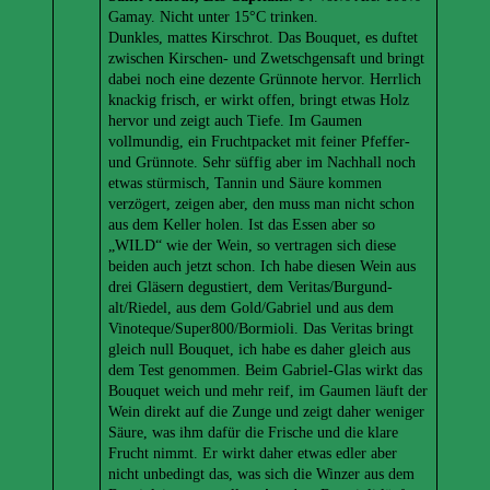
Gamay. Nicht unter 15°C trinken.
Dunkles, mattes Kirschrot. Das Bouquet, es duftet
zwischen Kirschen- und Zwetschgensaft und bringt
dabei noch eine dezente Grünnote hervor. Herrlich
knackig frisch, er wirkt offen, bringt etwas Holz
hervor und zeigt auch Tiefe. Im Gaumen
vollmundig, ein Fruchtpacket mit feiner Pfeffer-
und Grünnote. Sehr süffig aber im Nachhall noch
etwas stürmisch, Tannin und Säure kommen
verzögert, zeigen aber, den muss man nicht schon
aus dem Keller holen. Ist das Essen aber so
„WILD“ wie der Wein, so vertragen sich diese
beiden auch jetzt schon. Ich habe diesen Wein aus
drei Gläsern degustiert, dem Veritas/Burgund-
alt/Riedel, aus dem Gold/Gabriel und aus dem
Vinoteque/Super800/Bormioli. Das Veritas bringt
gleich null Bouquet, ich habe es daher gleich aus
dem Test genommen. Beim Gabriel-Glas wirkt das
Bouquet weich und mehr reif, im Gaumen läuft der
Wein direkt auf die Zunge und zeigt daher weniger
Säure, was ihm dafür die Frische und die klare
Frucht nimmt. Er wirkt daher etwas edler aber
nicht unbedingt das, was sich die Winzer aus dem