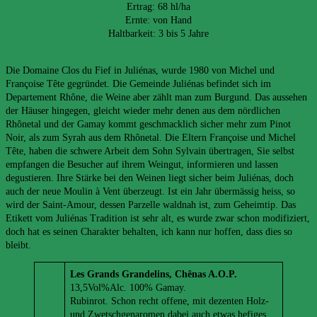
Ertrag: 68 hl/ha
Ernte: von Hand
Haltbarkeit: 3 bis 5 Jahre
Die Domaine Clos du Fief in Juliénas, wurde 1980 von Michel und
Françoise Tête gegründet. Die Gemeinde Juliénas befindet sich im
Departement Rhône, die Weine aber zählt man zum Burgund. Das aussehen
der Häuser hingegen, gleicht wieder mehr denen aus dem nördlichen
Rhônetal und der Gamay kommt geschmacklich sicher mehr zum Pinot
Noir, als zum Syrah aus dem Rhônetal. Die Eltern Françoise und Michel
Tête, haben die schwere Arbeit dem Sohn Sylvain übertragen, Sie selbst
empfangen die Besucher auf ihrem Weingut, informieren und lassen
degustieren. Ihre Stärke bei den Weinen liegt sicher beim Juliénas, doch
auch der neue Moulin à Vent überzeugt. Ist ein Jahr übermässig heiss, so
wird der Saint-Amour, dessen Parzelle waldnah ist, zum Geheimtip. Das
Etikett vom Juliénas Tradition ist sehr alt, es wurde zwar schon modifiziert,
doch hat es seinen Charakter behalten, ich kann nur hoffen, dass dies so
bleibt.
Les Grands Grandelins, Chênas A.O.P.
13,5Vol%Alc. 100% Gamay.
Rubinrot. Schon recht offene, mit dezenten Holz-
und Zwetschgenaromen dabei auch etwas hefiges