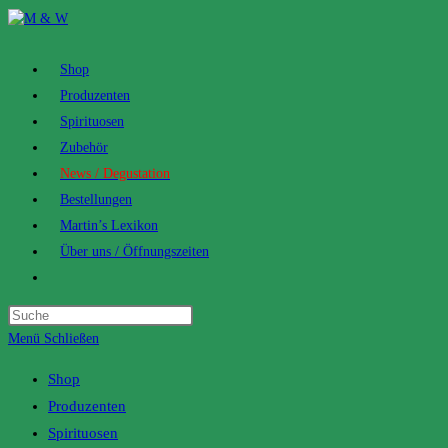
Zum
Inhalt
springen
Shop
Produzenten
Spirituosen
Zubehör
News / Degustation
Bestellungen
Martin’s Lexikon
Über uns / Öffnungszeiten
Toggle
website
search
Menü
Schließen
Shop
Produzenten
Spirituosen