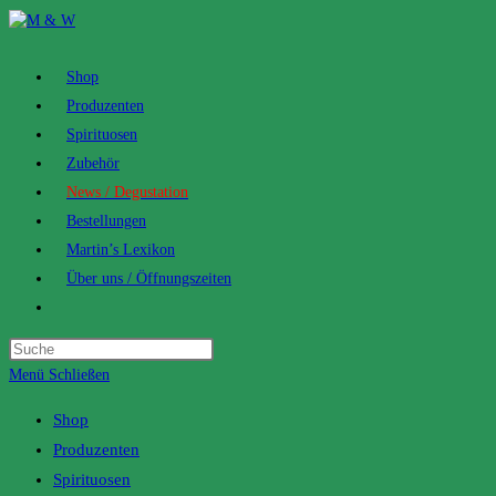
Zum
Inhalt
springen
Shop
Produzenten
Spirituosen
Zubehör
News / Degustation
Bestellungen
Martin’s Lexikon
Über uns / Öffnungszeiten
Toggle
website
search
Menü
Schließen
Shop
Produzenten
Spirituosen