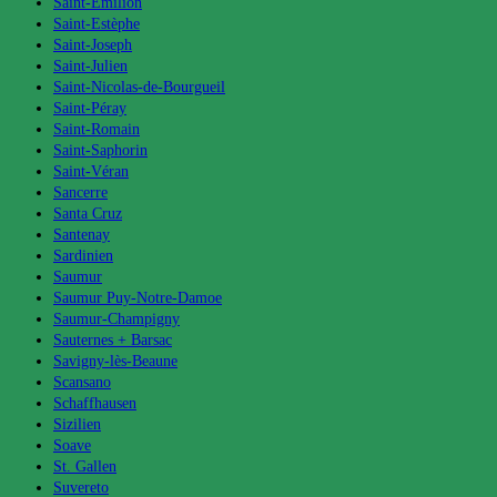
Saint-Emilion
Saint-Estèphe
Saint-Joseph
Saint-Julien
Saint-Nicolas-de-Bourgueil
Saint-Péray
Saint-Romain
Saint-Saphorin
Saint-Véran
Sancerre
Santa Cruz
Santenay
Sardinien
Saumur
Saumur Puy-Notre-Damoe
Saumur-Champigny
Sauternes + Barsac
Savigny-lès-Beaune
Scansano
Schaffhausen
Sizilien
Soave
St. Gallen
Suvereto