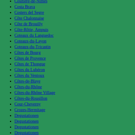
Cositière-de-Nimes
Costa Brava
Costers del Segre
Côte Chalonnaise
Côte de Brouilly
Côte-Rôtie, Ampuis
Coteaux du Languedoc
Coteaux-du-Layon
Coteaux-du-Tricastin
Côtes de Bourg
Côtes de Provence
Côtes de Thongue
Côtes du Lubéron
Côtes du Ventoux
Côtes-de-Blaye
Côtes-du-Rhône
Côtes-du-Rhône Village
Côtes-du-Rousillon
Cour-Cheverny
Crozes-Hermitage
Degustationen
Degustationen
Degustationen
Degustationen