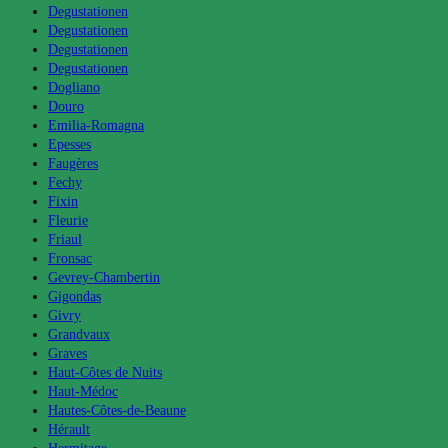
Degustationen
Degustationen
Degustationen
Degustationen
Dogliano
Douro
Emilia-Romagna
Epesses
Faugères
Fechy
Fixin
Fleurie
Friaul
Fronsac
Gevrey-Chambertin
Gigondas
Givry
Grandvaux
Graves
Haut-Côtes de Nuits
Haut-Médoc
Hautes-Côtes-de-Beaune
Hérault