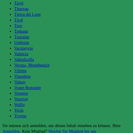
Tavel
Thurgau
Tierra del Leon
Tirol
Toro
Toskana
Touraine
Umbrien
Vacqueyras
Valencia
Valpolicella
Verona, Messebesuch
Villette
Vinsobres
Volnay
Vosne-Romanée
Vougeot
Vouvray
Wallis
Yecla
Yvorne
Sie müssen sich anmelden, um diesen Inhalt einsehen zu können. Bitte
Anmelden
. Kein Mitglied?
Werden Sie Mitglied bei uns