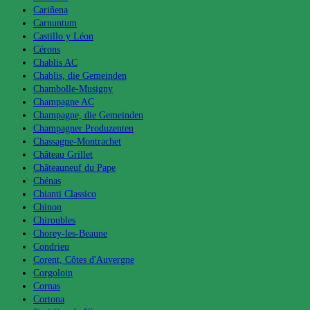
Cariñena
Carnuntum
Castillo y Léon
Cérons
Chablis AC
Chablis, die Gemeinden
Chambolle-Musigny
Champagne AC
Champagne, die Gemeinden
Champagner Produzenten
Chassagne-Montrachet
Château Grillet
Châteauneuf du Pape
Chénas
Chianti Classico
Chinon
Chiroubles
Chorey-les-Beaune
Condrieu
Corent, Côtes d'Auvergne
Corgoloin
Cornas
Cortona