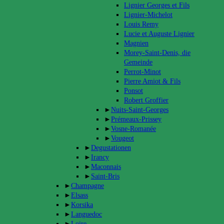
Lignier Georges et Fils
Lignier-Michelot
Louis Remy
Lucie et Auguste Lignier
Magnien
Morey-Saint-Denis, die
Gemeinde
Perrot-Minot
Pierre Amiot & Fils
Ponsot
Robert Groffier
►
Nuits-Saint-Georges
►
Prémeaux-Prissey
►
Vosne-Romanée
►
Vougeot
►
Degustationen
►
Irancy
►
Maconnais
►
Saint-Bris
►
Champagne
►
Elsass
►
Korsika
►
Languedoc
►
Loire