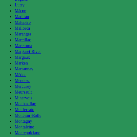
Lutry
Mâcon
Madiran
Malepère
Mallorca
Maranges
Marcillac
Maremma
Margaret River
Margaux
Marken
Marsannay
Médoc
Mendoza
Mercurey
Meursault
Minervois
Monbazillac
Monferrato
Mont-sur-Rolle
Montagny
Montalcino
Montepulciano