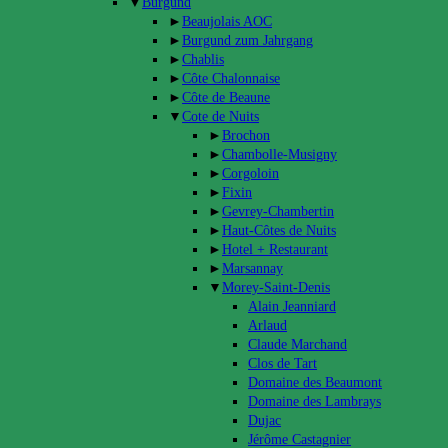
▼
Burgund
►
Beaujolais AOC
►
Burgund zum Jahrgang
►
Chablis
►
Côte Chalonnaise
►
Côte de Beaune
▼
Cote de Nuits
►
Brochon
►
Chambolle-Musigny
►
Corgoloin
►
Fixin
►
Gevrey-Chambertin
►
Haut-Côtes de Nuits
►
Hotel + Restaurant
►
Marsannay
▼
Morey-Saint-Denis
Alain Jeanniard
Arlaud
Claude Marchand
Clos de Tart
Domaine des Beaumont
Domaine des Lambrays
Dujac
Jérôme Castagnier