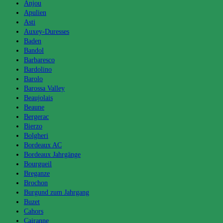
Anjou
Apulien
Asti
Auxey-Duresses
Baden
Bandol
Barbaresco
Bardolino
Barolo
Barossa Valley
Beaujolais
Beaune
Bergerac
Bierzo
Bolgheri
Bordeaux AC
Bordeaux Jahrgänge
Bourgueil
Breganze
Brochon
Burgund zum Jahrgang
Buzet
Cahors
Cairanne