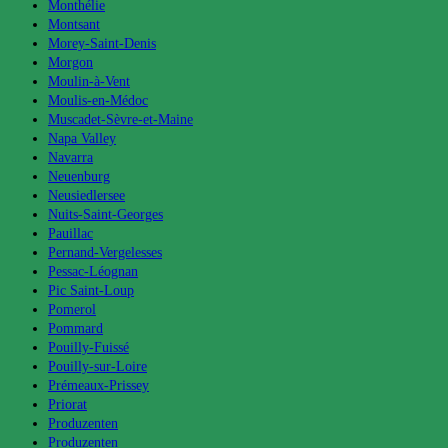
Monthélie
Montsant
Morey-Saint-Denis
Morgon
Moulin-à-Vent
Moulis-en-Médoc
Muscadet-Sèvre-et-Maine
Napa Valley
Navarra
Neuenburg
Neusiedlersee
Nuits-Saint-Georges
Pauillac
Pernand-Vergelesses
Pessac-Léognan
Pic Saint-Loup
Pomerol
Pommard
Pouilly-Fuissé
Pouilly-sur-Loire
Prémeaux-Prissey
Priorat
Produzenten
Produzenten