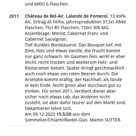
und 600cl 6 Flaschen.
2011
Château de Bel-Air, Lalande de Pomerol
. 13 Vol%
Alc. Ertrag 45 hl/ha. Jahresproduktion 37,5cl 4’849
Flaschen, 75cl 85’ Flaschen, 150cl 300 MG.
Assemblage: Merlot, Cabernet Franc und
Cabernet Sauvignon.
Tief dunkles Bordeauxrot. Das Bouquet tief, mit
Zimt, Holz und etwas Vanille, die Frucht kommt
nur ganz schwach. Im Gaumen fein, wirkt er eher
leicht, recht trocken und wiederum Holz- und
Röstaromen betont. Später dringt geschmacklich
auch noch etwas von roten Beeren durch. Die
Aromatik kommt kräftig, der Nachhall, als fände
er kein Ende. Nicht gross aber durchaus gut zu
trinken. Für einen 2011, verdient dieser aber
sicher noch etwas Lob, das Anderen nicht
zusteht, sie aber dafür teurer auf den Markt sind.
Dekantieren lohnt sich.
Am 09-12-2022
15,5/20
aus dem
Sommelier/Chianti/Riedel-Glas. Martin SUTTER.