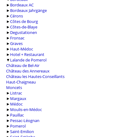
►
Bordeaux AC
►
Bordeaux Jahrgänge
►
Cérons
►
Côtes de Bourg
►
Côtes-de-Blaye
►
Degustationen
►
Fronsac
►
Graves
►
Haut-Médoc
►
Hotel + Restaurant
▼
Lalande de Pomerol
Château de Bel-Air
Château des Annereaux
Château les Hautes-Conseillants
Haut-Chaigneau
Moncets
►
Listrac
►
Margaux
►
Médoc
►
Moulis-en-Médoc
►
Pauillac
►
Pessac-Léognan
►
Pomerol
►
Saint-Emilion