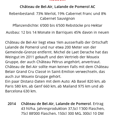
Château de Bel-Air, Lalande de Pomerol AC
Rebenbestand: 73% Merlot, 19% Cabernet Franc und 8%
Cabernet Sauvignon
Pflanzendichte: 6’000 bis 6’500 Rebstöcke pro Hektar
Ausbau: 12 bis 14 Monate in Barriques 45% davon in neuen
Château de Bel-Air liegt etwa 1km ausserhalb der Ortschaft
Lalande de Pomerol und nur etwa 200 Meter von der
Gemeinde-Grenze entfernt. Michel de Laet Derache hat das
Weingut im 2011 gekauft und den Vertrieb der Moueix
Gruppe, der auch Château Pétrus angehört, anvertraut.
Château de Bel-Air sollte man keinen Falls mit dem Château
Belair Grand Cru Classé in Saint-Emilion verwechseln, das
auch zur Moueix Gruppe gehört.
Ein paar Distanz-Daten mit dem Auto: Ab Basel 820 km, ab
Paris 580 km, ab Genf 660 km, ab Mailand 975 km und ab
Barcelona 630 km.
2014
Château de Bel-Air, Lalande de Pomerol
. Ertrag
43 hl/ha. Jahresproduktion 37,5cl 1’300 Flaschen,
75cl 88’000 Flaschen, 150cl 300 MG, 300cl 10 DM