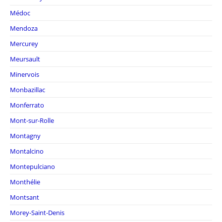
Médoc
Mendoza
Mercurey
Meursault
Minervois
Monbazillac
Monferrato
Mont-sur-Rolle
Montagny
Montalcino
Montepulciano
Monthélie
Montsant
Morey-Saint-Denis