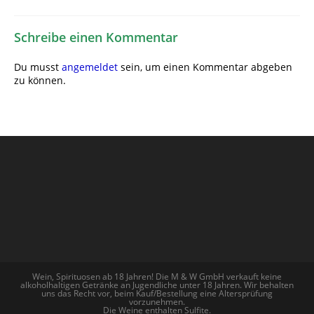
Schreibe einen Kommentar
Du musst
angemeldet
sein, um einen Kommentar abgeben
zu können.
Wein, Spirituosen ab 18 Jahren! Die M & W GmbH verkauft keine
alkoholhaltigen Getränke an Jugendliche unter 18 Jahren. Wir behalten
uns das Recht vor, beim Kauf/Bestellung eine Altersprüfung
vorzunehmen.
Die Weine enthalten Sulfite.