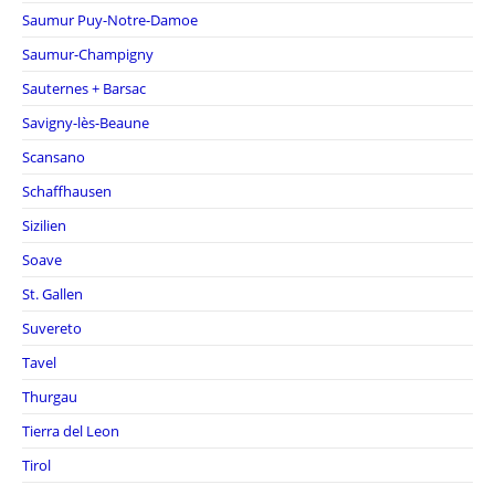
Saumur Puy-Notre-Damoe
Saumur-Champigny
Sauternes + Barsac
Savigny-lès-Beaune
Scansano
Schaffhausen
Sizilien
Soave
St. Gallen
Suvereto
Tavel
Thurgau
Tierra del Leon
Tirol