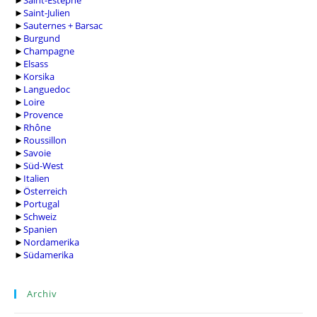
►
Saint-Estèphe
►
Saint-Julien
►
Sauternes + Barsac
►
Burgund
►
Champagne
►
Elsass
►
Korsika
►
Languedoc
►
Loire
►
Provence
►
Rhône
►
Roussillon
►
Savoie
►
Süd-West
►
Italien
►
Österreich
►
Portugal
►
Schweiz
►
Spanien
►
Nordamerika
►
Südamerika
Archiv