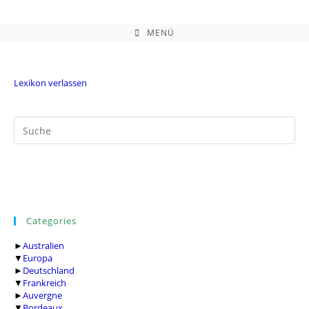
Zum
Inhalt
springen
MENÜ
Lexikon verlassen
Categories
►
Australien
▼
Europa
►
Deutschland
▼
Frankreich
►
Auvergne
▼
Bordeaux