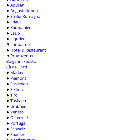
►
Apulien
►
Degustationen
►
Emilia-Romagna
►
Friaul
►
Kampanien
►
Lazio
►
Liqurien
▼
Lombardei
►
Hotel & Restaurant
▼
Produzenten
Bulgarini Fausto
Cà dei Frati
►
Marken
►
Piemont
►
Sardinien
►
Sizilien
►
Tirol
►
Toskana
►
Umbrien
►
Veneto
►
Österreich
►
Portugal
►
Schweiz
►
Spanien