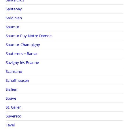
Santa Cruz
Santenay
Sardinien
Saumur
Saumur Puy-Notre-Damoe
Saumur-Champigny
Sauternes + Barsac
Savigny-lès-Beaune
Scansano
Schaffhausen
Sizilien
Soave
St. Gallen
Suvereto
Tavel