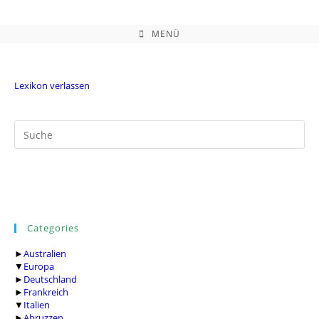
Zum
Inhalt
springen
MENÜ
Lexikon verlassen
Categories
►
Australien
▼
Europa
►
Deutschland
►
Frankreich
▼
Italien
►
Abruzzen