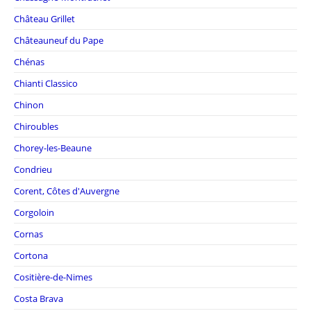
Château Grillet
Châteauneuf du Pape
Chénas
Chianti Classico
Chinon
Chiroubles
Chorey-les-Beaune
Condrieu
Corent, Côtes d'Auvergne
Corgoloin
Cornas
Cortona
Cositière-de-Nimes
Costa Brava